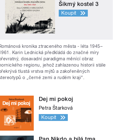
Šikmý kostel 3
Koupit
Románová kronika ztraceného města - léta 1945–
1961. Karin Lednická předkládá do značné míry
převratný, dosavadní paradigma měnící obraz
hornického regionu, jehož zahlazenou historii stále
překrývá tlustá vrstva mýtů a zakořeněných
stereotypů o „černé zemi a rudém kraji“.
Dej mi pokoj
Petra Štarková
Koupit
Pan Nikdo a bílá tma