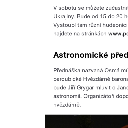
V sobotu se můžete zúčastni
Ukrajiny. Bude od 15 do 20 h
Vystoupí tam různí hudebníci, 
najdete na stránkách
www.po
Astronomické pře
Přednáška nazvaná Osmá múz
pardubické Hvězdárně barona
bude Jiří Grygar mluvit o Jano
astronomií. Organizátoři dopo
hvězdárně.