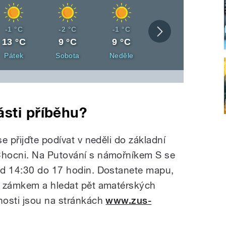
Noční
Noční
Noční
-1 °C
-2 °C
-1 °C
Zobrazit
teplota
teplota
teplota
Denní
Denní
Denní
13 °C
9 °C
9 °C
celou
teplota
teplota
teplota
Den
Den
Den
Pátek
Sobota
Neděle
předpověď
sti příběhu?
e přijďte podívat v neděli do základní
hocni. Na Putování s námořníkem S se
od 14:30 do 17 hodin. Dostanete mapu,
t zámkem a hledat pět amatérských
nosti jsou na stránkách
www.zus-