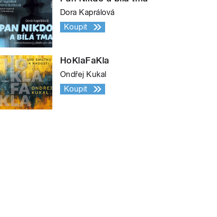
Dora Kaprálová
Koupit
HoKlaFaKla
Ondřej Kukal
Koupit