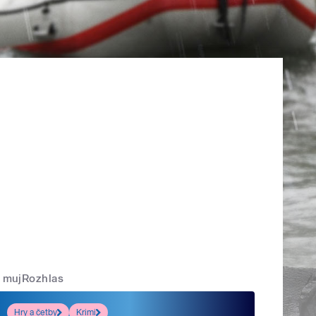
mujRozhlas
Hry a četby
Krimi