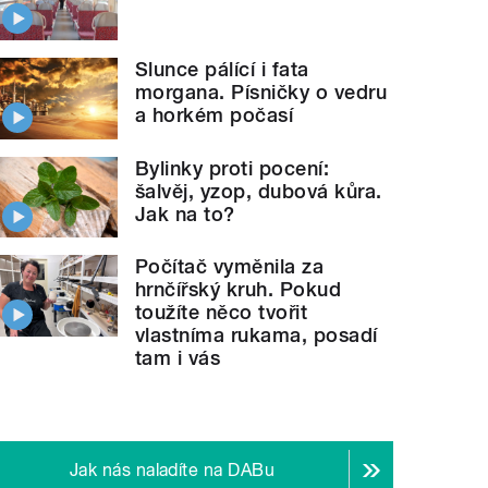
Slunce pálící i fata
morgana. Písničky o vedru
a horkém počasí
Bylinky proti pocení:
šalvěj, yzop, dubová kůra.
Jak na to?
Počítač vyměnila za
hrnčířský kruh. Pokud
toužíte něco tvořit
vlastníma rukama, posadí
tam i vás
Jak nás naladíte na DABu