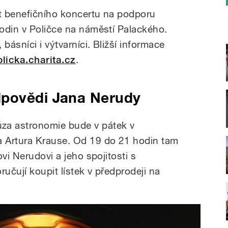
t benefičního koncertu na podporu
odin v Poličce na náměstí Palackého.
básníci i výtvarníci. Bližší informace
licka.charita.cz
.
dpovědi Jana Nerudy
a astronomie bude v pátek v
 Artura Krause. Od 19 do 21 hodin tam
vi Nerudovi a jeho spojitosti s
ručují koupit lístek v předprodeji na