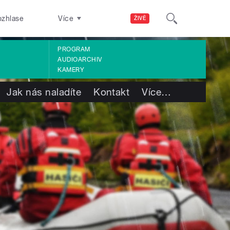
ozhlase
Více
ŽIVĚ
PROGRAM
AUDIOARCHIV
KAMERY
Jak nás naladíte
Kontakt
Více
…