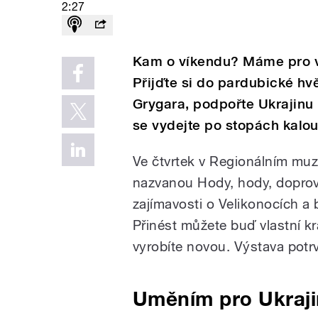
2:27
Kam o víkendu? Máme pro vá
Přijďte si do pardubické h
Grygara, podpořte Ukrajinu
se vydejte po stopách kalo
Ve čtvrtek v Regionálním muz
nazvanou Hody, hody, doprovo
zajímavosti o Velikonocích a
Přinést můžete buď vlastní kr
vyrobíte novou. Výstava potr
Uměním pro Ukraj