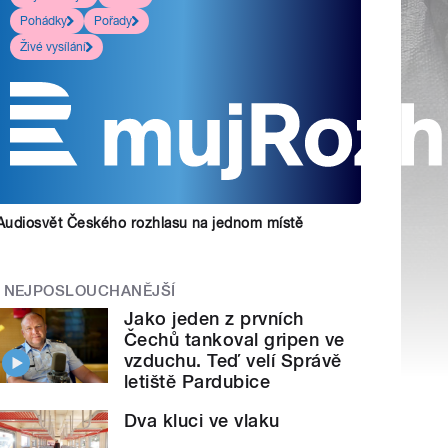
Pohádky
Pořady
Živé vysílání
Audiosvět Českého rozhlasu na jednom místě
NEJPOSLOUCHANĚJŠÍ
Jako jeden z prvních
Čechů tankoval gripen ve
vzduchu. Teď velí Správě
letiště Pardubice
Dva kluci ve vlaku