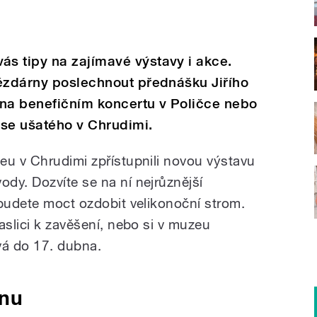
s tipy na zajímavé výstavy i akce.
vězdárny poslechnout přednášku Jiřího
 na benefičním koncertu v Poličce nebo
use ušatého v Chrudimi.
eu v Chrudimi zpřístupnili novou výstavu
dy. Dozvíte se na ní nejrůznější
 budete moct ozdobit velikonoční strom.
aslici k zavěšení, nebo si v muzeu
vá do 17. dubna.
inu