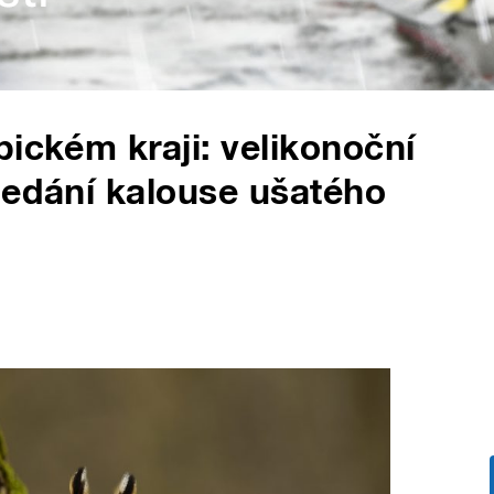
ickém kraji: velikonoční
ledání kalouse ušatého