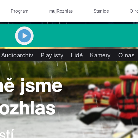
Program
mujRozhlas
Stanice
O r
Audioarchiv
Playlisty
Lidé
Kamery
O nás