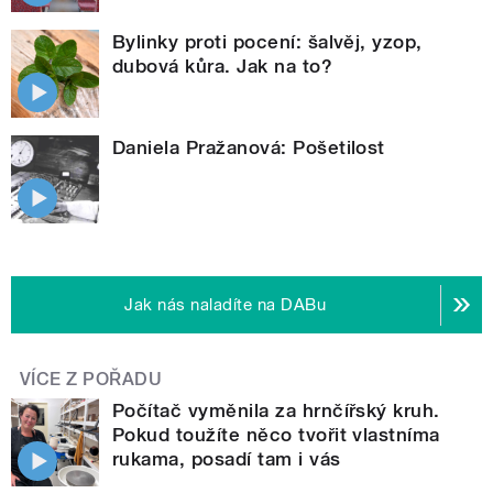
Bylinky proti pocení: šalvěj, yzop,
dubová kůra. Jak na to?
Daniela Pražanová: Pošetilost
Jak nás naladíte na DABu
VÍCE Z POŘADU
Počítač vyměnila za hrnčířský kruh.
Pokud toužíte něco tvořit vlastníma
rukama, posadí tam i vás