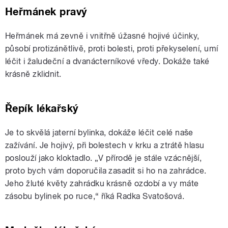
Heřmánek pravý
Heřmánek má zevně i vnitřně úžasné hojivé účinky,
působí protizánětlivě, proti bolesti, proti překyselení, umí
léčit i žaludeční a dvanácterníkové vředy. Dokáže také
krásně zklidnit.
Řepík lékařský
Je to skvělá jaterní bylinka, dokáže léčit celé naše
zažívání. Je hojivý, při bolestech v krku a ztrátě hlasu
poslouží jako kloktadlo. „V přírodě je stále vzácnější,
proto bych vám doporučila zasadit si ho na zahrádce.
Jeho žluté květy zahrádku krásně ozdobí a vy máte
zásobu bylinek po ruce,“ říká Radka Svatošová.