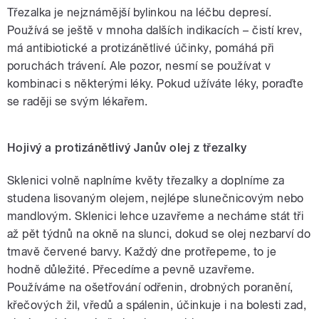
Třezalka je nejznámější bylinkou na léčbu depresí.
Používá se ještě v mnoha dalších indikacích – čistí krev,
má antibiotické a protizánětlivé účinky, pomáhá při
poruchách trávení. Ale pozor, nesmí se používat v
kombinaci s některými léky. Pokud užíváte léky, poraďte
se raději se svým lékařem.
Hojivý a protizánětlivý Janův olej z třezalky
Sklenici volně naplníme květy třezalky a doplníme za
studena lisovaným olejem, nejlépe slunečnicovým nebo
mandlovým. Sklenici lehce uzavřeme a necháme stát tři
až pět týdnů na okně na slunci, dokud se olej nezbarví do
tmavě červené barvy. Každý dne protřepeme, to je
hodně důležité. Přecedíme a pevně uzavřeme.
Používáme na ošetřování odřenin, drobných poranění,
křečových žil, vředů a spálenin, účinkuje i na bolesti zad,