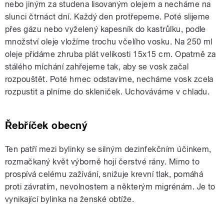
nebo jiným za studena lisovaným olejem a necháme na
slunci čtrnáct dní. Každý den protřepeme. Poté slijeme
přes gázu nebo vyželený kapesník do kastrůlku, podle
množství oleje vložíme trochu včelího vosku. Na 250 ml
oleje přidáme zhruba plát velikosti 15x15 cm. Opatrně za
stálého míchání zahřejeme tak, aby se vosk začal
rozpouštět. Poté hrnec odstavíme, necháme vosk zcela
rozpustit a plníme do skleniček. Uchováváme v chladu.
Řebříček obecný
Ten patří mezi bylinky se silným dezinfekčním účinkem,
rozmačkaný květ výborně hojí čerstvé rány. Mimo to
prospívá celému zažívání, snižuje krevní tlak, pomáhá
proti závratím, nevolnostem a některým migrénám. Je to
vynikající bylinka na ženské obtíže.