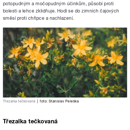
potopudným a močopudným účinkům, působí proti
bolesti a lehce zklidňuje. Hodí se do zimních čajových
směsí proti chřipce a nachlazení.
Třezalka tečkovaná
|
foto:
Stanislav Peleška
Třezalka tečkovaná