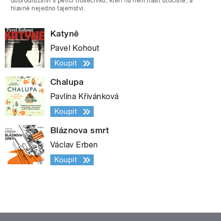
dobrodružství s pěticí trosečníků, kteří na něm našli útočiště, a
hlavně nejedno tajemství.
Katyně
Pavel Kohout
Koupit
Chalupa
Pavlína Křivánková
Koupit
Bláznova smrt
Václav Erben
Koupit