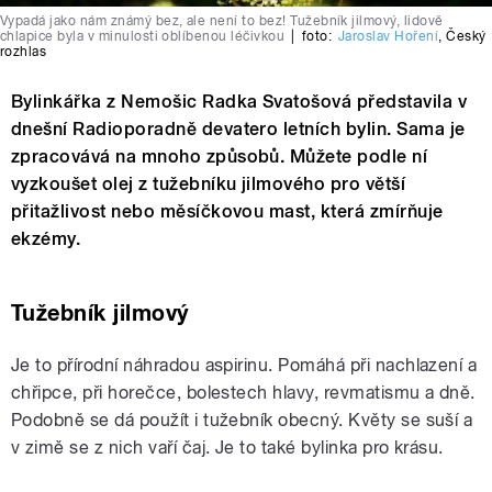
Vypadá jako nám známý bez, ale není to bez! Tužebník jilmový, lidově
chlapice byla v minulosti oblíbenou léčivkou
|
foto:
Jaroslav Hoření
,
Český
rozhlas
Bylinkářka z Nemošic Radka Svatošová představila v
dnešní Radioporadně devatero letních bylin. Sama je
zpracovává na mnoho způsobů. Můžete podle ní
vyzkoušet olej z tužebníku jilmového pro větší
přitažlivost nebo měsíčkovou mast, která zmírňuje
ekzémy.
Tužebník jilmový
Je to přírodní náhradou aspirinu. Pomáhá při nachlazení a
chřipce, při horečce, bolestech hlavy, revmatismu a dně.
Podobně se dá použít i tužebník obecný. Květy se suší a
v zimě se z nich vaří čaj. Je to také bylinka pro krásu.