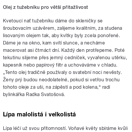
Olej z tužebníku pro větší přitažlivost
Kvetoucí nať tužebníku dáme do skleničky se
šroubovacím uzávěrem, zalijeme kvalitním, za studena
lisovaným olejem tak, aby kvítky byly zcela ponořené.
Dáme je na okno, kam svítí slunce, a necháme
macerovat asi čtrnáct dní. Každý den protřepeme. Poté
tekutinu slijeme přes jemný cedníček, vyvařenou utěrku,
kapesník nebo papírový filtr a uchováváme v chladu.
„Tento olej tradičně používaly o svatební noci nevěsty.
Ženy prý budou neodolatelné, pokud si vetřou trochu
tohoto oleje za uši, na zápěstí a pod kolena,“ radí
bylinkářka Radka Svatošová.
Lípa malolistá i velkolistá
Lípa léčí už svou přítomností. Voňavé květy sbíráme kvůli