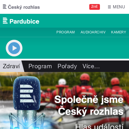
Přejít k hlavnímu obsahu
MENU
ŽIVĚ
PROGRAM
AUDIOARCHIV
KAMERY
Zdraví
Program
Pořady
Více
…