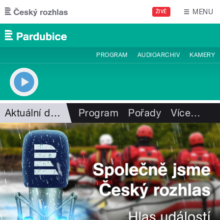
Přejít k hlavnímu obsahu
MENU
ŽIVĚ
PROGRAM
AUDIOARCHIV
KAMERY
Aktuální dění
Program
Pořady
Více
…