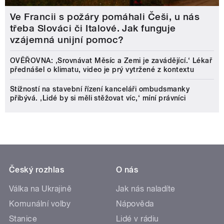
Ve Francii s požáry pomáhali Češi, u nás
třeba Slováci či Italové. Jak funguje
vzájemná unijní pomoc?
OVĚŘOVNA: ‚Srovnávat Měsíc a Zemi je zavádějící.‘ Lékař
přednášel o klimatu, video je prý vytržené z kontextu
Stížností na stavební řízení kanceláři ombudsmanky
přibývá. ‚Lidé by si měli stěžovat víc,‘ míní právníci
Český rozhlas
O nás
Válka na Ukrajině
Jak nás naladíte
Komunální volby
Nápověda
Stanice
Lidé v rádiu