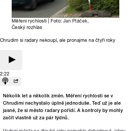
Měření rychlosti | Foto:
Jan Ptáček
,
Český rozhlas
Chrudim si radary nekoupí, ale pronajme na čtyři roky
2:22
Několik let a několik změn. Měření rychlosti se v
Chrudimi nechystalo úplně jednoduše. Teď už je ale
jasné, že si město radary pořídí. A kontroly by mohly
začít vlastně už za pár týdnů.
Vedení města se dlouhé roky nemohlo dohodnout, jakou