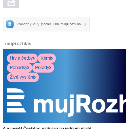
Všechny díly pořadu na mujRozhlas
mujRozhlas
Hry a četby
Krimi
Pohádky
Pořady
Živé vysílání
Audiosvět Českého rozhlasu na jednom místě