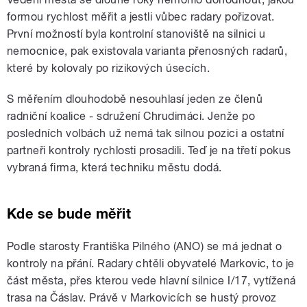
formou rychlost měřit a jestli vůbec radary pořizovat.
První možností byla kontrolní stanoviště na silnici u
nemocnice, pak existovala varianta přenosných radarů,
které by kolovaly po rizikových úsecích.
S měřením dlouhodobě nesouhlasí jeden ze členů
radniční koalice - sdružení Chrudimáci. Jenže po
posledních volbách už nemá tak silnou pozici a ostatní
partneři kontroly rychlosti prosadili. Teď je na třetí pokus
vybraná firma, která techniku městu dodá.
Kde se bude měřit
Podle starosty Františka Pilného (ANO) se má jednat o
kontroly na přání. Radary chtěli obyvatelé Markovic, to je
část města, přes kterou vede hlavní silnice I/17, vytížená
trasa na Čáslav. Právě v Markovicích se hustý provoz