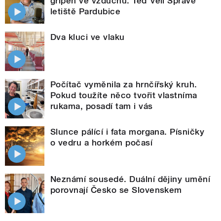
gripen ve vzduchu. Teď velí Správě
letiště Pardubice
Dva kluci ve vlaku
Počítač vyměnila za hrnčířský kruh.
Pokud toužíte něco tvořit vlastníma
rukama, posadí tam i vás
Slunce pálící i fata morgana. Písničky
o vedru a horkém počasí
Neznámí sousedé. Duální dějiny umění
porovnají Česko se Slovenskem