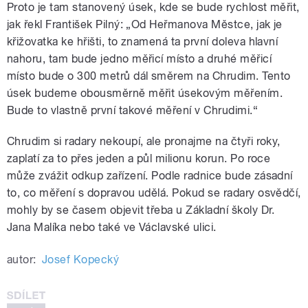
Proto je tam stanovený úsek, kde se bude rychlost měřit,
jak řekl František Pilný: „Od Heřmanova Městce, jak je
křižovatka ke hřišti, to znamená ta první doleva hlavní
nahoru, tam bude jedno měřicí místo a druhé měřicí
místo bude o 300 metrů dál směrem na Chrudim. Tento
úsek budeme obousměrně měřit úsekovým měřením.
Bude to vlastně první takové měření v Chrudimi.“
Chrudim si radary nekoupí, ale pronajme na čtyři roky,
zaplatí za to přes jeden a půl milionu korun. Po roce
může zvážit odkup zařízení. Podle radnice bude zásadní
to, co měření s dopravou udělá. Pokud se radary osvědčí,
mohly by se časem objevit třeba u Základní školy Dr.
Jana Malíka nebo také ve Václavské ulici.
autor:
Josef Kopecký