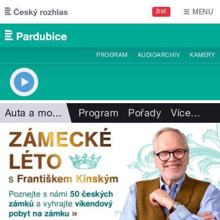
Přejít k hlavnímu obsahu
MENU
ŽIVĚ
PROGRAM
AUDIOARCHIV
KAMERY
Auta a motorismus
Program
Pořady
Více
…