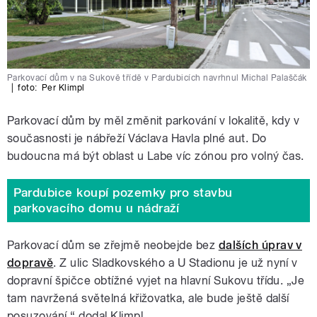
Parkovací dům v na Sukově třídě v Pardubicích navrhnul Michal Palaščák
|
foto:
Per Klimpl
Parkovací dům by měl změnit parkování v lokalitě, kdy v
současnosti je nábřeží Václava Havla plné aut. Do
budoucna má být oblast u Labe víc zónou pro volný čas.
Pardubice koupí pozemky pro stavbu
parkovacího domu u nádraží
Parkovací dům se zřejmě neobejde bez
dalších úprav v
dopravě
. Z ulic Sladkovského a U Stadionu je už nyní v
dopravní špičce obtížné vyjet na hlavní Sukovu třídu. „Je
tam navržená světelná křižovatka, ale bude ještě další
posuzování,“ dodal Klimpl.