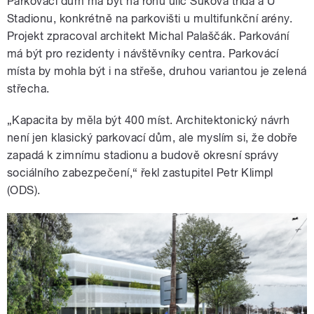
Parkovací dům má být na rohu ulic Sukova třída a U
Stadionu, konkrétně na parkovišti u multifunkční arény.
Projekt zpracoval architekt Michal Palaščák. Parkování
má být pro rezidenty i návštěvníky centra. Parkovácí
místa by mohla být i na střeše, druhou variantou je zelená
střecha.
„Kapacita by měla být 400 míst. Architektonický návrh
není jen klasický parkovací dům, ale myslím si, že dobře
zapadá k zimnímu stadionu a budově okresní správy
sociálního zabezpečení,“ řekl zastupitel Petr Klimpl
(ODS).