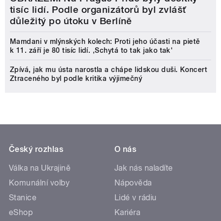
tisíc lidí. Podle organizátorů byl zvlášť
důležitý po útoku v Berlíně
Mamdani v mlýnských kolech: Proti jeho účasti na pietě
k 11. září je 80 tisíc lidí. ‚Schytá to tak jako tak'
Zpívá, jak mu ústa narostla a chápe lidskou duši. Koncert
Ztraceného byl podle kritika výjimečný
Český rozhlas
O nás
Válka na Ukrajině
Jak nás naladíte
Komunální volby
Nápověda
Stanice
Lidé v rádiu
eShop
Kariéra