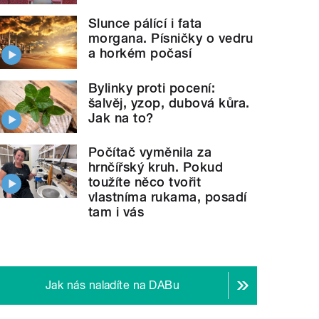
Slunce pálící i fata
morgana. Písničky o vedru
a horkém počasí
Bylinky proti pocení:
šalvěj, yzop, dubová kůra.
Jak na to?
Počítač vyměnila za
hrnčířský kruh. Pokud
toužíte něco tvořit
vlastníma rukama, posadí
tam i vás
Jak nás naladíte na DABu