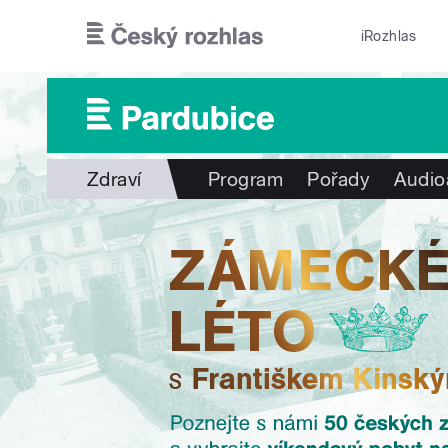
Přejít k hlavnímu obsahu
iRozhlas
Zdraví
Program
Pořady
Audio