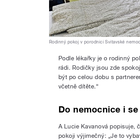
Rodinný pokoj v porodnici Svitavské nemo
Podle lékařky je o rodinný po
rádi. Rodičky jsou zde spoko
být po celou dobu s partnere
včetně dítěte.“
Do nemocnice i s
A Lucie Kavanová popisuje, č
pokoji výjimečný: „Je to vyb