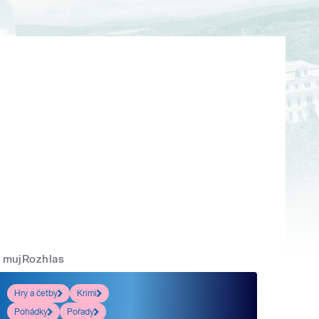
mujRozhlas
Hry a četby
Krimi
Pohádky
Pořady