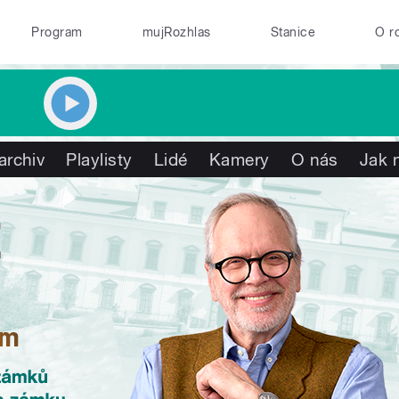
Program
mujRozhlas
Stanice
O r
archiv
Playlisty
Lidé
Kamery
O nás
Jak 