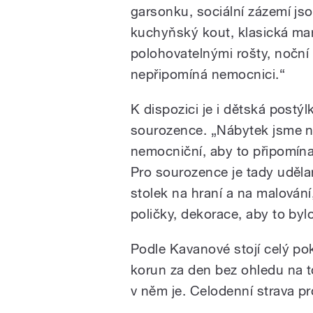
garsonku, sociální zázemí jsou
kuchyňský kout, klasická man
polohovatelnými rošty, noční
nepřipomíná nemocnici.“
K dispozici je i dětská postýl
sourozence. „Nábytek jsme n
nemocniční, aby to připomín
Pro sourozence je tady uděl
stolek na hraní a na malování
poličky, dekorace, aby to byl
Podle Kavanové stojí celý po
korun za den bez ohledu na to,
v něm je. Celodenní strava p