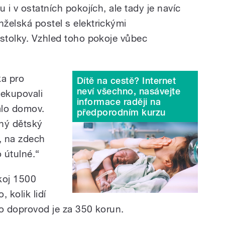
 i v ostatních pokojích, ale tady je navíc
želská postel s elektrickými
 stolky. Vzhled toho pokoje vůbec
ka pro
Dítě na cestě? Internet
neví všechno, nasávejte
ekupovali
informace raději na
alo domov.
předporodním kurzu
aný dětský
, na zdech
o útulné.“
koj 1500
 kolik lidí
ro doprovod je za 350 korun.