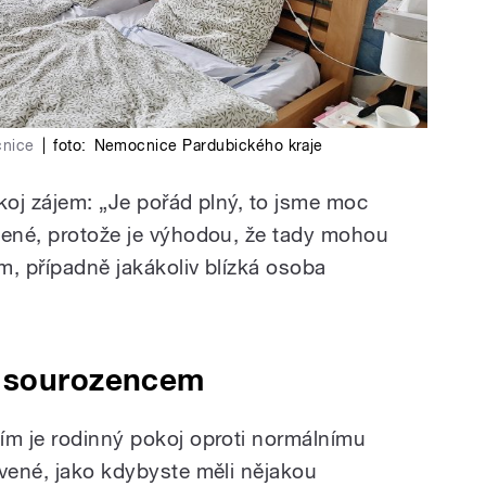
cnice
|
foto:
Nemocnice Pardubického kraje
koj zájem: „Je pořád plný, to jsme moc
jené, protože je výhodou, že tady mohou
m, případně jakákoliv blízká osoba
e sourozencem
ím je rodinný pokoj oproti normálnímu
avené, jako kdybyste měli nějakou