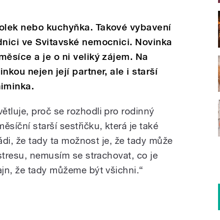
tolek nebo kuchyňka. Takové vybavení
dnici ve Svitavské nemocnici. Novinka
měsíce a je o ni veliký zájem. Na
kou nejen její partner, ale i starší
iminka.
luje, proč se rozhodli pro rodinný
íční starší sestřičku, která je také
rádi, že tady ta možnost je, že tady může
stresu, nemusím se strachovat, co je
jn, že tady můžeme být všichni.“