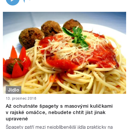
Jídlo
13. prosinec 2018
Až ochutnáte špagety s masovými kuličkami
v rajské omáčce, nebudete chtít jíst jinak
upravené
Špagety patří mezi nejoblíbenější jídla prakticky na