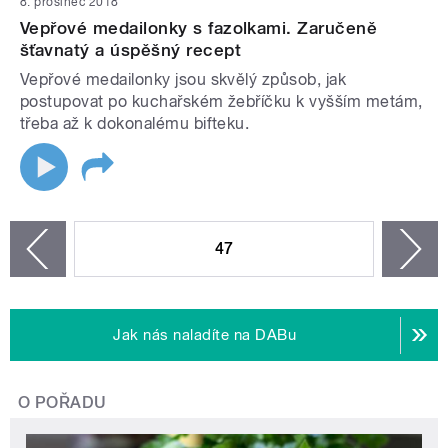
8. prosinec 2018
Vepřové medailonky s fazolkami. Zaručeně
šťavnatý a úspěšný recept
Vepřové medailonky jsou skvělý způsob, jak
postupovat po kuchařském žebříčku k vyšším metám,
třeba až k dokonalému bifteku.
STRÁNKY
47
n
zí
Jak nás naladíte na DABu
O POŘADU