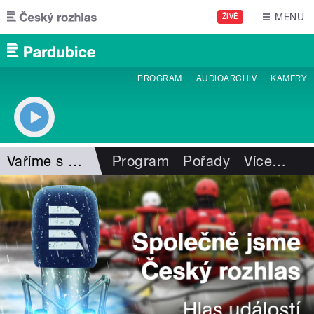
Přejít k hlavnímu obsahu
MENU
ŽIVĚ
PROGRAM
AUDIOARCHIV
KAMERY
Vaříme s Habadějem
Program
Pořady
Více
…