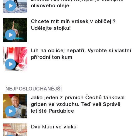
olivového oleje
Chcete mít míň vrásek v obličeji?
Udělejte stojku!
Líh na obličej nepatří. Vyrobte si vlastní
přírodní tonikum
NEJPOSLOUCHANĚJŠÍ
Jako jeden z prvních Čechů tankoval
gripen ve vzduchu. Teď velí Správě
letiště Pardubice
Dva kluci ve vlaku