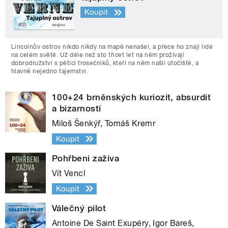
Koupit
Lincolnův ostrov nikdo nikdy na mapě nenašel, a přece ho znají lidé
na celém světě. Už déle než sto třicet let na něm prožívají
dobrodružství s pěticí trosečníků, kteří na něm našli útočiště, a
hlavně nejedno tajemství.
100+24 brněnských kuriozit, absurdit
a bizarností
Miloš Šenkýř, Tomáš Kremr
Koupit
Pohřbeni zaživa
Vít Vencl
Koupit
Válečný pilot
Antoine De Saint Exupéry, Igor Bareš,