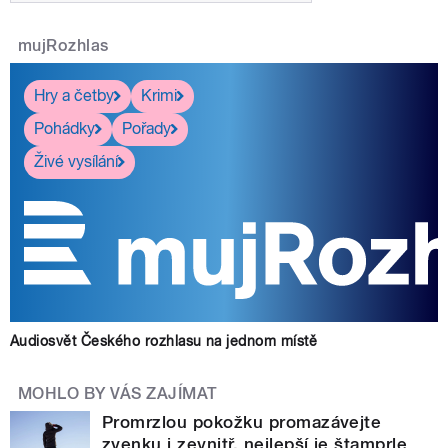
mujRozhlas
Hry a četby
Krimi
Pohádky
Pořady
Živé vysílání
Audiosvět Českého rozhlasu na jednom místě
MOHLO BY VÁS ZAJÍMAT
Promrzlou pokožku promazávejte
zvenku i zevnitř, nejlepší je štamprle