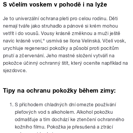
S včelím voskem v pohodě i na lyže
Je to univerzální ochrana pleti pro celou rodinu. Děti
nemají tváře jako struhadlo a pánové si krém mohou
vetřít i do vousů. Vousy krásně změknou a muži ještě
navíc krásně voní,“ usmívá se Ilona Velinská. Včelí vosk,
urychluje regeneraci pokožky a působí proti pocitům
pnutí a zčervenání. Jeho mastné složení vytváří na
pokožce účinný ochranný štít, který oceníte například na
sjezdovce.
Tipy na ochranu pokožky během zimy:
S příchodem chladných dní omezte používání
pleťových vod s alkoholem. Alkohol pokožku
odmašťuje a tím dochází ke ztenčení ochranného
kožního filmu. Pokožka je přesušená a ztrácí