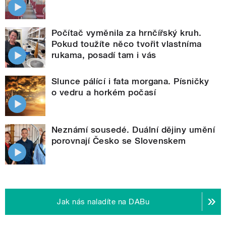
Počítač vyměnila za hrnčířský kruh.
Pokud toužíte něco tvořit vlastníma
rukama, posadí tam i vás
Slunce pálící i fata morgana. Písničky
o vedru a horkém počasí
Neznámí sousedé. Duální dějiny umění
porovnají Česko se Slovenskem
Jak nás naladíte na DABu