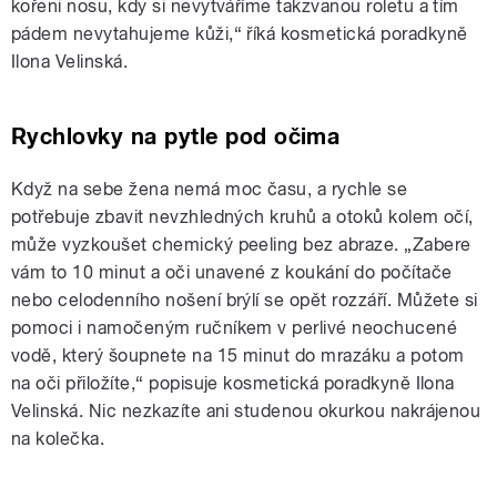
kořeni nosu, kdy si nevytváříme takzvanou roletu a tím
pádem nevytahujeme kůži,“ říká kosmetická poradkyně
Ilona Velinská.
Rychlovky na pytle pod očima
Když na sebe žena nemá moc času, a rychle se
potřebuje zbavit nevzhledných kruhů a otoků kolem očí,
může vyzkoušet chemický peeling bez abraze. „Zabere
vám to 10 minut a oči unavené z koukání do počítače
nebo celodenního nošení brýlí se opět rozzáří. Můžete si
pomoci i namočeným ručníkem v perlivé neochucené
vodě, který šoupnete na 15 minut do mrazáku a potom
na oči přiložíte,“ popisuje kosmetická poradkyně Ilona
Velinská. Nic nezkazíte ani studenou okurkou nakrájenou
na kolečka.