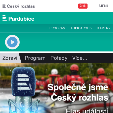
Přejít k hlavnímu obsahu
MENU
ŽIVĚ
PROGRAM
AUDIOARCHIV
KAMERY
Zdraví
Program
Pořady
Více
…