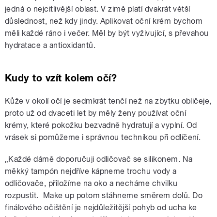
jedná o nejcitlivější oblast. V zimě platí dvakrát větší
důslednost, než kdy jindy. Aplikovat oční krém bychom
měli každé ráno i večer. Měl by být vyživující, s převahou
hydratace a antioxidantů.
Kudy to vzít kolem očí?
Kůže v okolí očí je sedmkrát tenčí než na zbytku obličeje,
proto už od dvaceti let by měly ženy používat oční
krémy, které pokožku bezvadně hydratují a vyplní. Od
vrásek si pomůžeme i správnou technikou při odlíčení.
„Každé dámě doporučuji odličovač se silikonem. Na
měkký tampón nejdříve kápneme trochu vody a
odličovače, přiložíme na oko a necháme chvilku
rozpustit. Make up potom stáhneme směrem dolů. Do
finálového očištění je nejdůležitější pohyb od ucha ke