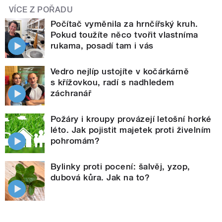
VÍCE Z POŘADU
Počítač vyměnila za hrnčířský kruh.
Pokud toužíte něco tvořit vlastníma
rukama, posadí tam i vás
Vedro nejlíp ustojíte v kočárkárně
s křížovkou, radí s nadhledem
záchranář
Požáry i kroupy provázejí letošní horké
léto. Jak pojistit majetek proti živelním
pohromám?
Bylinky proti pocení: šalvěj, yzop,
dubová kůra. Jak na to?