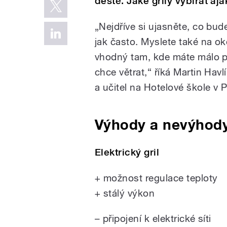
deště. Jaké grily vybírat aj
„Nejdříve si ujasněte, co bude
jak často. Myslete také na oko
vhodný tam, kde máte málo pr
chce větrat,“ říká Martin Ha
a učitel na Hotelové škole v 
Výhody a nevýhody
Elektrický gril
+ možnost regulace teploty
+ stálý výkon
– připojení k elektrické síti