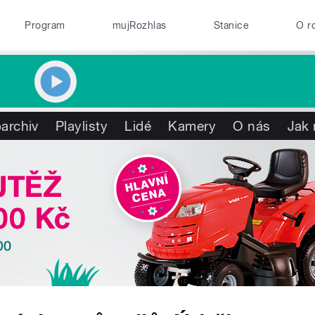
Program
mujRozhlas
Stanice
O r
archiv
Playlisty
Lidé
Kamery
O nás
Jak 