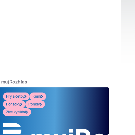
mujRozhlas
Hry a četby
Krimi
Pohádky
Pořady
Živé vysílání