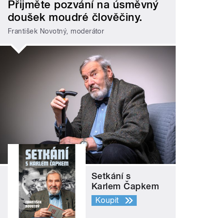
Přijměte pozvání na úsměvný
doušek moudré člověčiny.
František Novotný, moderátor
Setkání s
Karlem Čapkem
Koupit