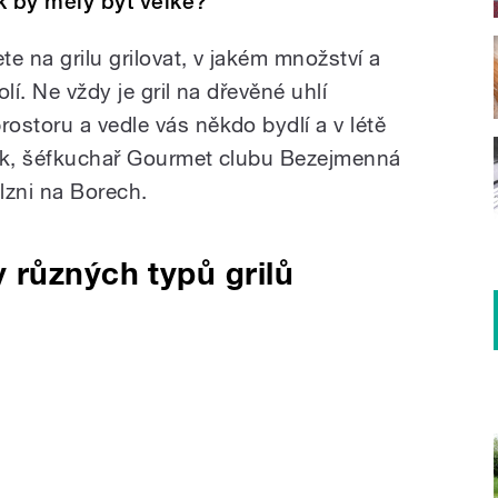
ak by měly být velké?
te na grilu grilovat, v jakém množství a
lí. Ne vždy je gril na dřevěné uhlí
ostoru a vedle vás někdo bydlí a v létě
vlík, šéfkuchař Gourmet clubu Bezejmenná
Plzni na Borech.
 různých typů grilů