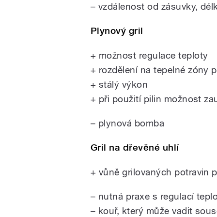
–
vzdálenost od zásuvky, dél
Plynový gril
+ možnost regulace teploty
+ rozdělení na tepelné zóny 
+ stálý výkon
+ při použití pilin možnost zau
– plynová bomba
Gril na dřevěné uhlí
+ vůně grilovaných potravin p
–
nutná praxe s regulací tepl
–
kouř, který může vadit so