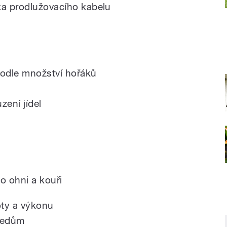
ka prodlužovacího kabelu
podle množství hořáků
zení jídel
o ohni a kouři
oty a výkonu
usedům