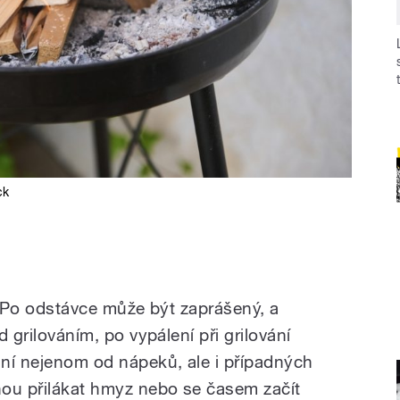
ck
e. Po odstávce může být zaprášený, a
d grilováním, po vypálení při grilování
ání nejenom od nápeků, ale i případných
hou přilákat hmyz nebo se časem začít