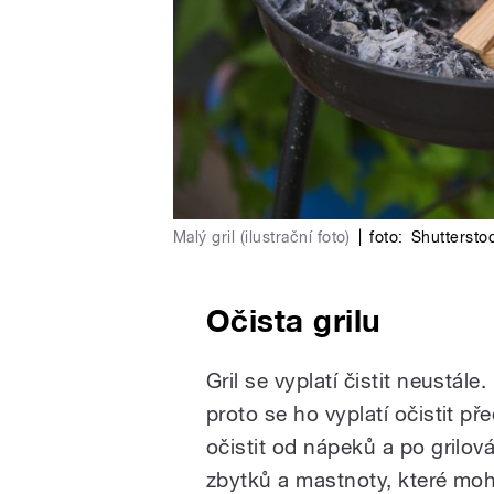
Malý gril (ilustrační foto)
|
foto:
Shuttersto
Očista grilu
Gril se vyplatí čistit neustál
proto se ho vyplatí očistit pře
očistit od nápeků a po grilov
zbytků a mastnoty, které mo