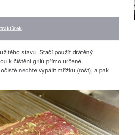
 traktůrek
.
užitého stavu. Stačí použít drátěný
jsou k čištění grilů přímo určené.
očistě nechte vypálit mřížku (rošt), a pak