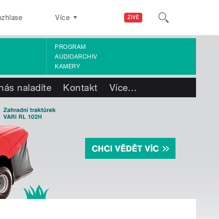
ozhlase
Více
ŽIVĚ
PROGRAM
AUDIOARCHIV
KAMERY
nás naladíte
Kontakt
Více
…