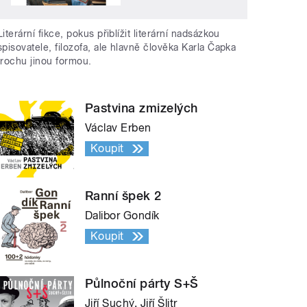
Literární fikce, pokus přiblížit literární nadsázkou
spisovatele, filozofa, ale hlavně člověka Karla Čapka
trochu jinou formou.
Pastvina zmizelých
Václav Erben
Koupit
Ranní špek 2
Dalibor Gondík
Koupit
Půlnoční párty S+Š
Jiří Suchý, Jiří Šlitr