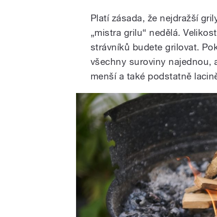
Platí zásada, že nejdražší gri
„mistra grilu“ nedělá. Velikost
strávníků budete grilovat. Po
všechny suroviny najednou, a
menší a také podstatně laciněj