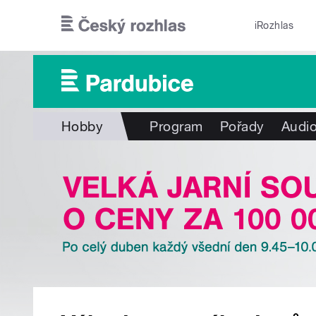
Přejít k hlavnímu obsahu
iRozhlas
Hobby
Program
Pořady
Audio