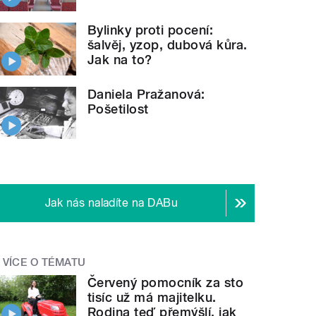
Bylinky proti pocení:
šalvěj, yzop, dubová kůra.
Jak na to?
Daniela Pražanová:
Pošetilost
Jak nás naladíte na DABu
VÍCE O TÉMATU
Červený pomocník za sto
tisíc už má majitelku.
Rodina teď přemýšlí, jak