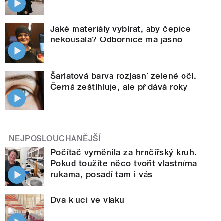
Jaké materiály vybírat, aby čepice
nekousala? Odbornice má jasno
Šarlatová barva rozjasní zelené oči.
Černá zeštíhluje, ale přidává roky
NEJPOSLOUCHANĚJŠÍ
Počítač vyměnila za hrnčířský kruh.
Pokud toužíte něco tvořit vlastníma
rukama, posadí tam i vás
Dva kluci ve vlaku