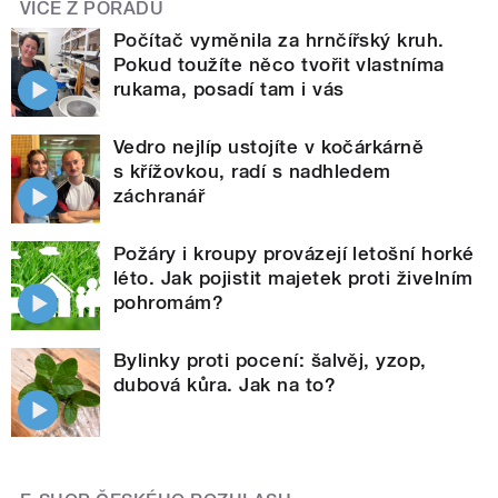
VÍCE Z POŘADU
Počítač vyměnila za hrnčířský kruh.
Pokud toužíte něco tvořit vlastníma
rukama, posadí tam i vás
Vedro nejlíp ustojíte v kočárkárně
s křížovkou, radí s nadhledem
záchranář
Požáry i kroupy provázejí letošní horké
léto. Jak pojistit majetek proti živelním
pohromám?
Bylinky proti pocení: šalvěj, yzop,
dubová kůra. Jak na to?