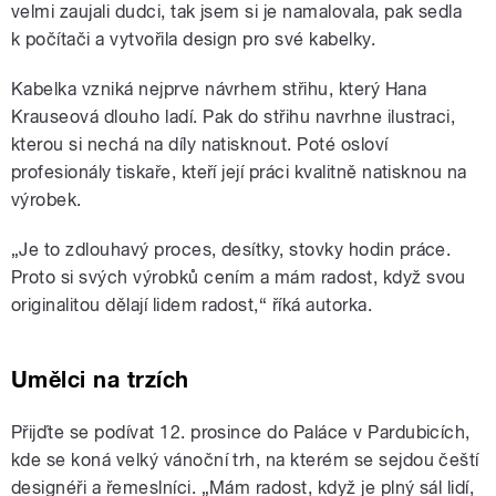
velmi zaujali dudci, tak jsem si je namalovala, pak sedla
k počítači a vytvořila design pro své kabelky.
Kabelka vzniká nejprve návrhem střihu, který Hana
Krauseová dlouho ladí. Pak do střihu navrhne ilustraci,
kterou si nechá na díly natisknout. Poté osloví
profesionály tiskaře, kteří její práci kvalitně natisknou na
výrobek.
„Je to zdlouhavý proces, desítky, stovky hodin práce.
Proto si svých výrobků cením a mám radost, když svou
originalitou dělají lidem radost,“ říká autorka.
Umělci na trzích
Přijďte se podívat 12. prosince do Paláce v Pardubicích,
kde se koná velký vánoční trh, na kterém se sejdou čeští
designéři a řemeslníci. „Mám radost, když je plný sál lidí,