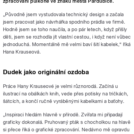
zpracování půlkoně ve znaku města Pardubice.
„Původně jsem vystudovala technický design a začala
jsem pracovat jako návrhářka spodního prádla ve firmě.
Hodně jsem se toho naučila, a po pár letech, když přišly
děti, jsem se rozhodla jít vlastní cestou, i když není vůbec
jednoduchá. Momentálně mě velmi baví šití kabelek,“ říká
Hana Krauseová.
Dudek jako originální ozdoba
Práce Hany Krauseové je velmi různorodá. Začíná u
ilustrací na obálkách knih, vede přes potisky na tričkách,
šátcích, a končí ručně vyráběnými kabelkami a baťohy.
„Inspiraci hledám hlavně v přírodě. Zvířata mi připadají
graficky dokonalá. Pruhovaný pták s chocholkou na hlavě
si přece říká o grafické zpracování. Nedávno mě opravdu