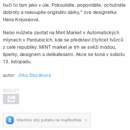
hučí to tam jako v úle. Pokoukáte, popovídáte, ochutnáte
dobroty a nakoupíte originální dárky,“ zve designérka
Hana Krauseová.
Nebo můžete zavítat na Mint Market v Automatických
mlýnech v Pardubicích, kde se představí čtyřicet tvůrců
z celé republiky. MINT market je trh se svěží módou,
šperky, designem a delikatesami. Akce se koná v sobotu
13. listopadu.
autor:
Jitka Slezáková
Všechny díly pořadu na mujRozhlas