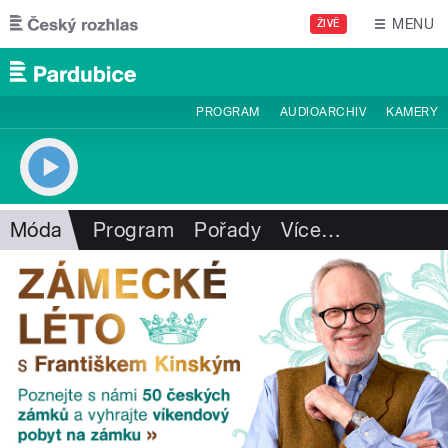
Přejít k hlavnímu obsahu
MENU
ŽIVĚ
PROGRAM
AUDIOARCHIV
KAMERY
Móda
Program
Pořady
Více
…