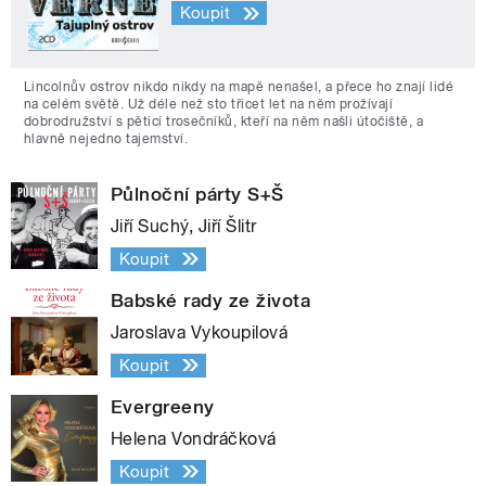
Koupit
Lincolnův ostrov nikdo nikdy na mapě nenašel, a přece ho znají lidé
na celém světě. Už déle než sto třicet let na něm prožívají
dobrodružství s pěticí trosečníků, kteří na něm našli útočiště, a
hlavně nejedno tajemství.
Půlnoční párty S+Š
Jiří Suchý, Jiří Šlitr
Koupit
Babské rady ze života
Jaroslava Vykoupilová
Koupit
Evergreeny
Helena Vondráčková
Koupit