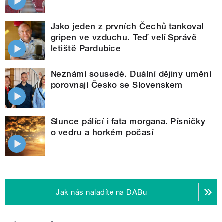
Jako jeden z prvních Čechů tankoval
gripen ve vzduchu. Teď velí Správě
letiště Pardubice
Neznámí sousedé. Duální dějiny umění
porovnají Česko se Slovenskem
Slunce pálící i fata morgana. Písničky
o vedru a horkém počasí
Jak nás naladíte na DABu