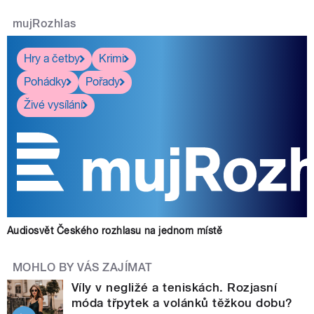
mujRozhlas
Hry a četby
Krimi
Pohádky
Pořady
Živé vysílání
Audiosvět Českého rozhlasu na jednom místě
MOHLO BY VÁS ZAJÍMAT
Víly v negližé a teniskách. Rozjasní
móda třpytek a volánků těžkou dobu?