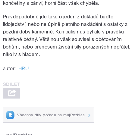
končetiny s pánví, horní část však chyběla.
Pravděpodobně jde také o jeden z dokladů buďto
lidojedství, nebo ne úplně pietního nakládání s ostatky z
pozdní doby kamenné. Kanibalismus byl ale v pravěku
relativně běžný. Většinou však souvisel s obětováním
bohům, nebo přenosem životní síly poražených nepřátel,
nikoliv s hladem.
autor:
HRU
Všechny díly pořadu na mujRozhlas