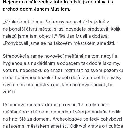
Nejenom o nálezech z tohoto místa jsme mluvili s
archeologem Janem Musilem.
„Vzhledem k tomu, že terasy se nachází v jedné z
nejbohatší čtvrti města, si asi dovedete představit, kolik
nálezů jsme tam objevili,“ říká Jan Musil a dodává:
„Pohybovali jsme se na takovém městském smetišti.“
Středověcí a ranně novověcí měšťané na tom nebyli s
hygienou a s nakládáním s odpadem tak dobře jako my.
Většinu nepořádku se snažili rozmístit na svém pozemku
nebo ho rovnou házeli z hradeb dolů. Za třicetileté války
navíc městem prošli vojáci, kteří co nevyrabovali, to
zničili.
Při obnově města v druhé polovině 17. století pak
měšťané rozbité nebo nemoderní věci jednoduše hodili
na hnojiště za domem. Archeologové se tedy pohybovali
na jakémsi městském smetišti. Odkrytá vrstva o tloušťce