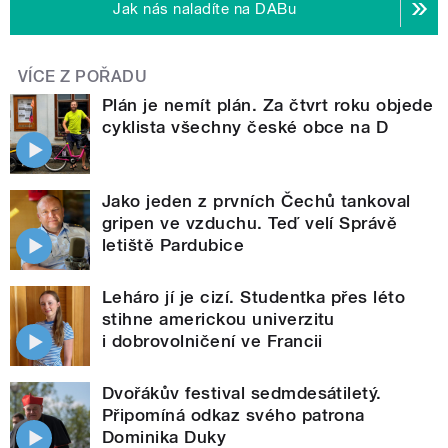
Jak nás naladíte na DABu
VÍCE Z POŘADU
Plán je nemít plán. Za čtvrt roku objede
cyklista všechny české obce na D
Jako jeden z prvních Čechů tankoval
gripen ve vzduchu. Teď velí Správě
letiště Pardubice
Leháro jí je cizí. Studentka přes léto
stihne americkou univerzitu
i dobrovolničení ve Francii
Dvořákův festival sedmdesátiletý.
Připomíná odkaz svého patrona
Dominika Duky