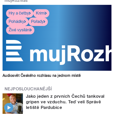
mujRozhlas
Hry a četby
Krimi
Pohádky
Pořady
Živé vysílání
Audiosvět Českého rozhlasu na jednom místě
NEJPOSLOUCHANĚJŠÍ
Jako jeden z prvních Čechů tankoval
gripen ve vzduchu. Teď velí Správě
letiště Pardubice