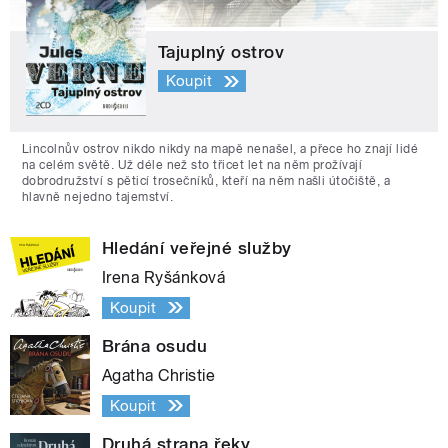
Tajuplný ostrov
Koupit
Lincolnův ostrov nikdo nikdy na mapě nenašel, a přece ho znají lidé
na celém světě. Už déle než sto třicet let na něm prožívají
dobrodružství s pěticí trosečníků, kteří na něm našli útočiště, a
hlavně nejedno tajemství.
Hledání veřejné služby
Irena Ryšánková
Koupit
Brána osudu
Agatha Christie
Koupit
Druhá strana řeky