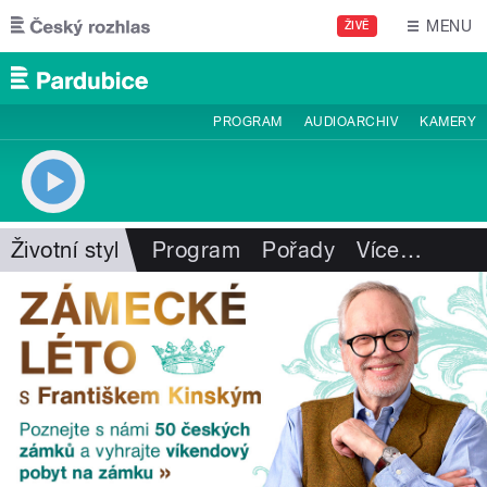
Přejít k hlavnímu obsahu
MENU
ŽIVĚ
PROGRAM
AUDIOARCHIV
KAMERY
Životní styl
Program
Pořady
Více
…