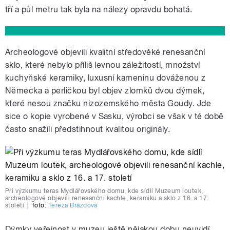
tří a půl metru tak byla na nálezy opravdu bohatá.
Archeologové objevili kvalitní středověké renesanční
sklo, které nebylo příliš levnou záležitostí, množství
kuchyňské keramiky, luxusní kameninu dováženou z
Německa a perličkou byl objev zlomků dvou dýmek,
které nesou značku nizozemského města Goudy. Jde
sice o kopie vyrobené v Sasku, výrobci se však v té době
často snažili předstihnout kvalitou originály.
Při výzkumu teras Mydlářovského domu, kde sídlí Muzeum loutek,
archeologové objevili renesanční kachle, keramiku a sklo z 16. a 17.
století
|
foto:
Tereza Brázdová
Dýmky veřejnost v muzeu ještě nějakou dobu neuvidí.