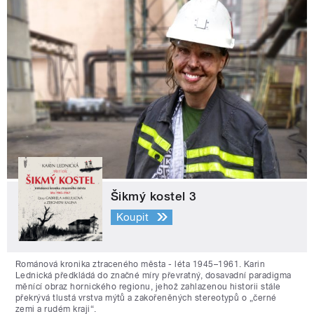
Šikmý kostel 3
Koupit
Románová kronika ztraceného města - léta 1945–1961. Karin
Lednická předkládá do značné míry převratný, dosavadní paradigma
měnící obraz hornického regionu, jehož zahlazenou historii stále
překrývá tlustá vrstva mýtů a zakořeněných stereotypů o „černé
zemi a rudém kraji“.