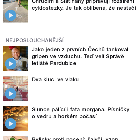
Chrudim a Slatiňany připravují rozšíření
cyklostezky. Je tak oblíbená, že nestačí
NEJPOSLOUCHANĚJŠÍ
Jako jeden z prvních Čechů tankoval
gripen ve vzduchu. Teď velí Správě
letiště Pardubice
Dva kluci ve vlaku
Slunce pálící i fata morgana. Písničky
o vedru a horkém počasí
Bylinky proti pocení: šalvěj, yzop,