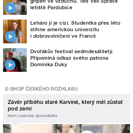
gripen ve vzduchu. Teď velí Správě
letiště Pardubice
Leháro jí je cizí. Studentka přes léto
stihne americkou univerzitu
i dobrovolničení ve Francii
Dvořákův festival sedmdesátiletý.
Připomíná odkaz svého patrona
Dominika Duky
E-SHOP ČESKÉHO ROZHLASU
Závěr příběhu staré Karviné, který měl zůstat
pod zemí
Karin Lednická, spisovatelka