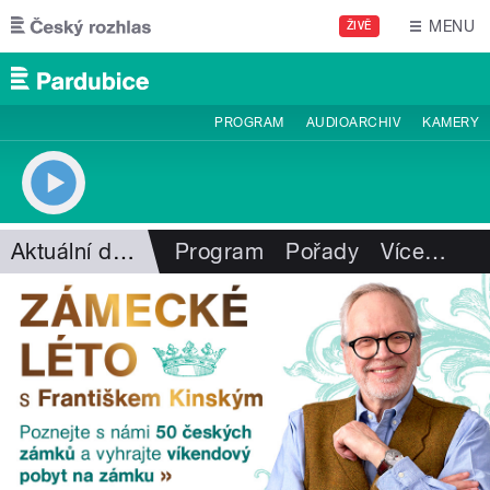
Přejít k hlavnímu obsahu
MENU
ŽIVĚ
PROGRAM
AUDIOARCHIV
KAMERY
Aktuální dění
Program
Pořady
Více
…