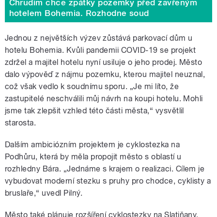
Chrudim chce zpátky pozemky před zavřeným
hotelem Bohemia. Rozhodne soud
Jednou z největších výzev zůstává parkovací dům u
hotelu Bohemia. Kvůli pandemii COVID-19 se projekt
zdržel a majitel hotelu nyní usiluje o jeho prodej. Město
dalo výpověď z nájmu pozemku, kterou majitel neuznal,
což však vedlo k soudnímu sporu. „Je mi líto, že
zastupitelé neschválili můj návrh na koupi hotelu. Mohli
jsme tak zlepšit vzhled této části města,“ vysvětlil
starosta.
Dalším ambiciózním projektem je cyklostezka na
Podhůru, která by měla propojit město s oblastí u
rozhledny Bára. „Jednáme s krajem o realizaci. Cílem je
vybudovat moderní stezku s pruhy pro chodce, cyklisty a
bruslaře,“ uvedl Pilný.
Město také plánuje rozšíření cyklostezky na Slatiňany,