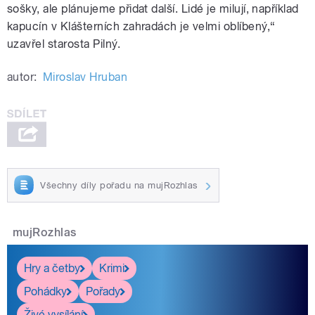
sošky, ale plánujeme přidat další. Lidé je milují, například
kapucín v Klášterních zahradách je velmi oblíbený,“
uzavřel starosta Pilný.
autor:
Miroslav Hruban
Všechny díly pořadu na mujRozhlas
mujRozhlas
Hry a četby
Krimi
Pohádky
Pořady
Živé vysílání