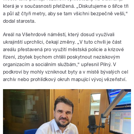
která je v současnosti přetížená. „Diskutujeme o šířce tři
a půl až čtyři metry, aby se tam všichni bezpečně vešli,“
dodal starosta.
Areál na Všehrdově náměstí, který dosud využívali
ukrajinští uprchlíci, čekají změny. „V tuto chvíli je část
areálu přestavená pro využití městská policie a krizové
řízení, zbytek bychom chtěli poskytnout neziskovým
organizacím a sociálním službám,“ upřesnil Pilný. V
podkroví by mohly vzniknout byty a v místě bývalých cel
archív nebo prohlídkový okruh mapující vývoj vězeňství.