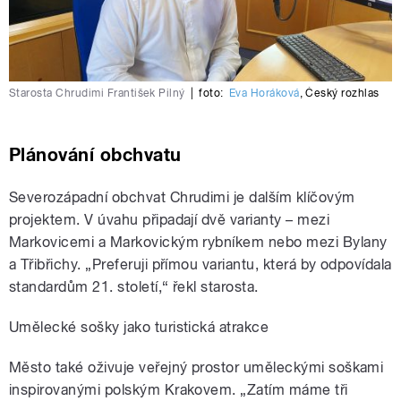
Starosta Chrudimi František Pilný
|
foto:
Eva Horáková
,
Český rozhlas
Plánování obchvatu
Severozápadní obchvat Chrudimi je dalším klíčovým
projektem. V úvahu připadají dvě varianty – mezi
Markovicemi a Markovickým rybníkem nebo mezi Bylany
a Třibřichy. „Preferuji přímou variantu, která by odpovídala
standardům 21. století,“ řekl starosta.
Umělecké sošky jako turistická atrakce
Město také oživuje veřejný prostor uměleckými soškami
inspirovanými polským Krakovem. „Zatím máme tři