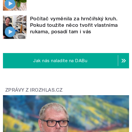
Počítač vyměnila za hrnčířský kruh.
Pokud toužíte něco tvořit vlastníma
rukama, posadí tam i vás
Jak nás naladíte na DABu
ZPRÁVY Z IROZHLAS.CZ