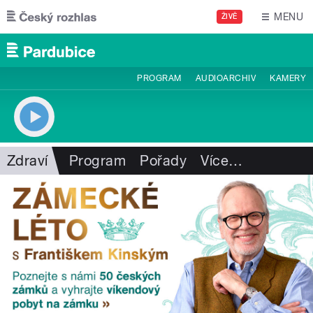
Přejít k hlavnímu obsahu
MENU
ŽIVĚ
PROGRAM
AUDIOARCHIV
KAMERY
Zdraví
Program
Pořady
Více
…