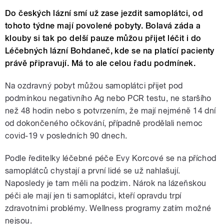
Do českých lázní smí už zase jezdit samoplátci, od
tohoto týdne mají povolené pobyty. Bolavá záda a
klouby si tak po delší pauze můžou přijet léčit i do
Léčebných lázní Bohdaneč, kde se na platící pacienty
právě připravují. Má to ale celou řadu podmínek.
Na ozdravný pobyt můžou samoplátci přijet pod
podmínkou negativního Ag nebo PCR testu, ne staršího
než 48 hodin nebo s potvrzením, že mají nejméně 14 dní
od dokončeného očkování, případně prodělali nemoc
covid-19 v posledních 90 dnech.
Podle ředitelky léčebné péče Evy Korcové se na příchod
samoplátců chystají a první lidé se už nahlašují.
Naposledy je tam měli na podzim. Nárok na lázeňskou
péči ale mají jen ti samoplátci, kteří opravdu trpí
zdravotními problémy. Wellness programy zatím možné
nejsou.