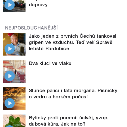
dopravy
NEJPOSLOUCHANĚJŠÍ
Jako jeden z prvních Čechů tankoval
gripen ve vzduchu. Teď velí Správě
letiště Pardubice
Dva kluci ve vlaku
Slunce pálící i fata morgana. Písničky
o vedru a horkém počasí
Bylinky proti pocení: šalvěj, yzop,
dubová kůra. Jak na to?