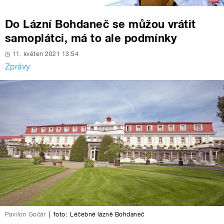
Do Lázní Bohdaneč se můžou vrátit
samoplátci, má to ale podmínky
11. květen 2021 13:54
Zprávy
Pavilon Gočár
|
foto:
Léčebné lázně Bohdaneč