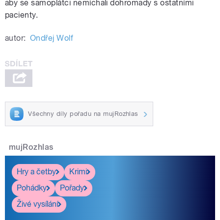
aby se samoplátci nemíchali dohromady s ostatními
pacienty.
autor:
Ondřej Wolf
Všechny díly pořadu na mujRozhlas
mujRozhlas
Hry a četby
Krimi
Pohádky
Pořady
Živé vysílání