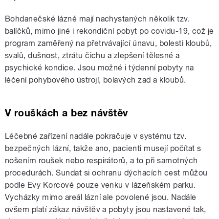
Bohdanečské lázně mají nachystaných několik tzv.
balíčků, mimo jiné i rekondiční pobyt po covidu-19, což je
program zaměřený na přetrvávající únavu, bolesti kloubů,
svalů, dušnost, ztrátu čichu a zlepšení tělesné a
psychické kondice. Jsou možné i týdenní pobyty na
léčení pohybového ústrojí, bolavých zad a kloubů.
V rouškách a bez návštěv
Léčebné zařízení nadále pokračuje v systému tzv.
bezpečných lázní, takže ano, pacienti musejí počítat s
nošením roušek nebo respirátorů, a to při samotných
procedurách. Sundat si ochranu dýchacích cest můžou
podle Evy Korcové pouze venku v lázeňském parku.
Vycházky mimo areál lázní ale povolené jsou. Nadále
ovšem platí zákaz návštěv a pobyty jsou nastavené tak,