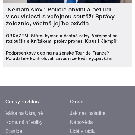
‚Nemám slov.‘ Policie obvinila pět lidí
v souvislosti s veřejnou soutěží Správy
železnic, včetně jejího exšéfa
OBRAZEM: Státní hymna a čestné salvy. Veřejnost se
rozloučila s Knížákem, projev pronesl Klaus i Klempíř
Podprsenkový doping na ženské Tour de France?
Pořadatelé kontrolovali závodnice kvůli vycpávkám
Český rozhlas
O nás
Válka na Ukrajině
Jak nás naladíte
Komunální volby
Nápověda
Stanice
Lidé v rádiu