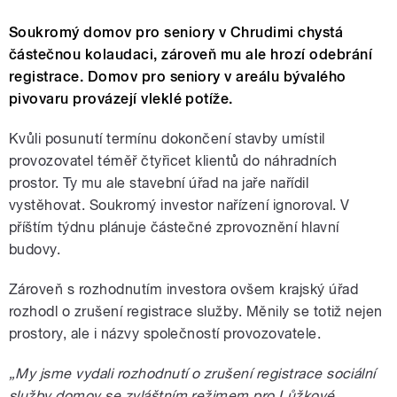
Soukromý domov pro seniory v Chrudimi chystá
částečnou kolaudaci, zároveň mu ale hrozí odebrání
registrace. Domov pro seniory v areálu bývalého
pivovaru provázejí vleklé potíže.
Kvůli posunutí termínu dokončení stavby umístil
provozovatel téměř čtyřicet klientů do náhradních
prostor. Ty mu ale stavební úřad na jaře nařídil
vystěhovat. Soukromý investor nařízení ignoroval. V
příštím týdnu plánuje částečné zprovoznění hlavní
budovy.
Zároveň s rozhodnutím investora ovšem krajský úřad
rozhodl o zrušení registrace služby. Měnily se totiž nejen
prostory, ale i názvy společností provozovatele.
„My jsme vydali rozhodnutí o zrušení registrace sociální
služby domov se zvláštním režimem pro Lůžkové