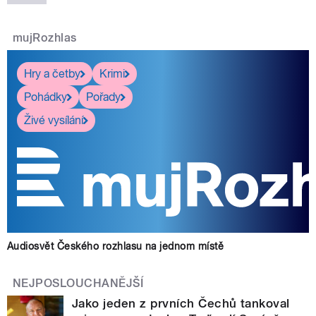
mujRozhlas
Hry a četby
Krimi
Pohádky
Pořady
Živé vysílání
Audiosvět Českého rozhlasu na jednom místě
NEJPOSLOUCHANĚJŠÍ
Jako jeden z prvních Čechů tankoval