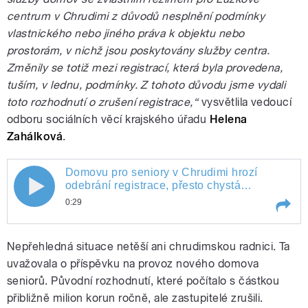
centrum v Chrudimi z důvodů nesplnění podmínky
vlastnického nebo jiného práva k objektu nebo
prostorám, v nichž jsou poskytovány služby centra.
Změnily se totiž mezi registrací, která byla provedena,
tuším, v lednu, podmínky. Z tohoto důvodu jsme vydali
toto rozhodnutí o zrušení registrace,“
vysvětlila vedoucí
odboru sociálních věcí krajského úřadu
Helena
Zahálková
.
Domovu pro seniory v Chrudimi hrozí
odebrání registrace, přesto chystá
kolaudaci
0:29
Play /
Domovu pro seniory v Chrudimi hrozí odebrání registrace, přesto chystá kolaudaci
Nepřehledná situace netěší ani chrudimskou radnici. Ta
uvažovala o příspěvku na provoz nového domova
seniorů. Původní rozhodnutí, které počítalo s částkou
přibližně milion korun ročně, ale zastupitelé zrušili.