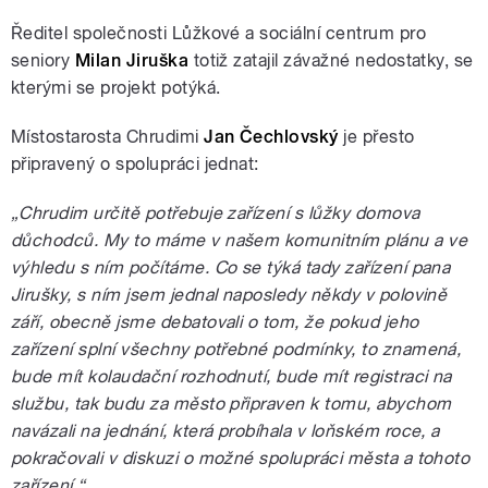
Ředitel společnosti Lůžkové a sociální centrum pro
seniory
Milan Jiruška
totiž zatajil závažné nedostatky, se
kterými se projekt potýká.
pause
Místostarosta Chrudimi
Jan Čechlovský
je přesto
připravený o spolupráci jednat:
„Chrudim určitě potřebuje zařízení s lůžky domova
důchodců. My to máme v našem komunitním plánu a ve
výhledu s ním počítáme. Co se týká tady zařízení pana
Jirušky, s ním jsem jednal naposledy někdy v polovině
září, obecně jsme debatovali o tom, že pokud jeho
zařízení splní všechny potřebné podmínky, to znamená,
bude mít kolaudační rozhodnutí, bude mít registraci na
službu, tak budu za město připraven k tomu, abychom
navázali na jednání, která probíhala v loňském roce, a
pokračovali v diskuzi o možné spolupráci města a tohoto
zařízení.“