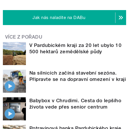
Jak nás naladíte na DABu
VÍCE Z POŘADU
V Pardubickém kraji za 20 let ubylo 10
500 hektarů zemědělské půdy
Na silnicích začíná stavební sezóna.
Připravte se na dopravní omezení v kraji
Babybox v Chrudimi. Cesta do lepšího
života vede přes senior centrum
Potravinová banka Pardubického kraje