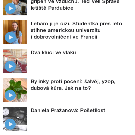
gripen ve vzduchu. Teď velí Správě
letiště Pardubice
Leháro jí je cizí. Studentka přes léto
stihne americkou univerzitu
i dobrovolničení ve Francii
Dva kluci ve vlaku
Bylinky proti pocení: šalvěj, yzop,
dubová kůra. Jak na to?
Daniela Pražanová: Pošetilost