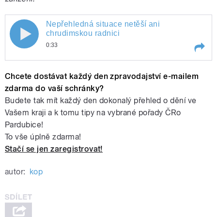
Nepřehledná situace netěší ani
chrudimskou radnici
0:33
Play /
Nepřehledná situace netěší ani chrudimskou radnici
Chcete dostávat každý den zpravodajství e-mailem
zdarma do vaší schránky?
Budete tak mít každý den dokonalý přehled o dění ve
Vašem kraji a k tomu tipy na vybrané pořady ČRo
Pardubice!
To vše úplně zdarma!
Stačí se jen zaregistrovat!
pause
autor:
kop