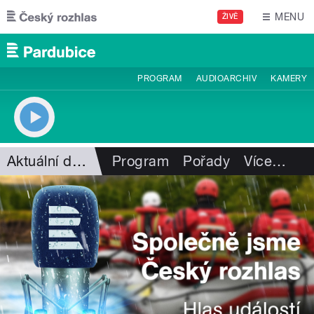
Přejít k hlavnímu obsahu
MENU
ŽIVĚ
PROGRAM
AUDIOARCHIV
KAMERY
Aktuální dění
Program
Pořady
Více
…