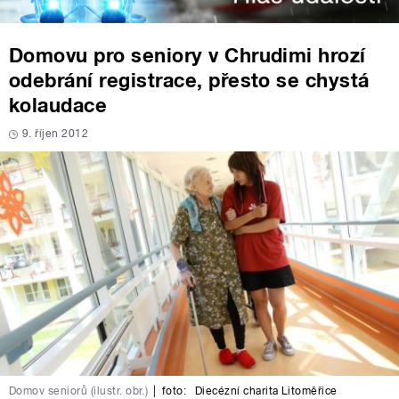
Domovu pro seniory v Chrudimi hrozí
odebrání registrace, přesto se chystá
kolaudace
9. říjen 2012
Domov seniorů (ilustr. obr.)
|
foto:
Diecézní charita Litoměřice