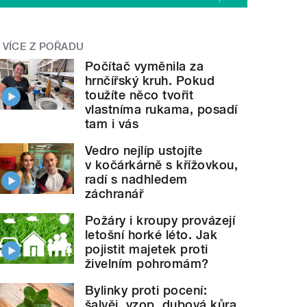
VÍCE Z POŘADU
Počítač vyměnila za
hrnčířský kruh. Pokud
toužíte něco tvořit
vlastníma rukama, posadí
tam i vás
Vedro nejlíp ustojíte
v kočárkárně s křížovkou,
radí s nadhledem
záchranář
Požáry i kroupy provázejí
letošní horké léto. Jak
pojistit majetek proti
živelním pohromám?
Bylinky proti pocení:
šalvěj, yzop, dubová kůra.