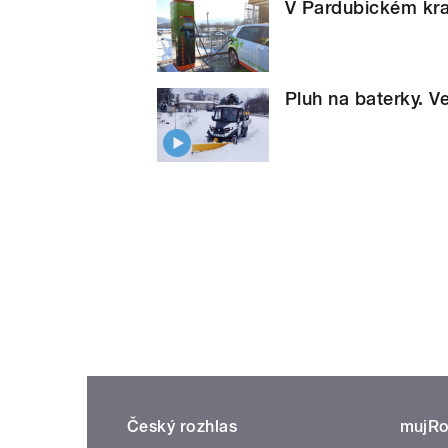
V Pardubickém kraj
Pluh na baterky. V
Český rozhlas
mujRo