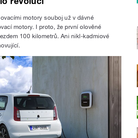
lo revoluci
lovacími motory souboj už v dávné
lovací motory. I proto, že první olověné
ojezdem 100 kilometrů. Ani nikl-kadmiové
ovující.