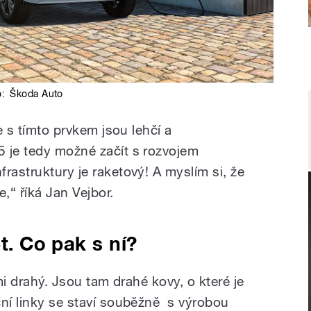
o:
Škoda Auto
ie s tímto prvkem jsou lehčí a
 je tedy možné začít s rozvojem
rastruktury je raketový! A myslím si, že
e,“ říká Jan Vejbor.
et. Co pak s ní?
lmi drahý. Jsou tam drahé kovy, o které je
ční linky se staví souběžně s výrobou