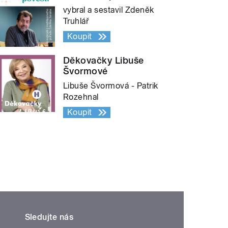
vybral a sestavil Zdeněk
Truhlář
Koupit
Děkovačky Libuše
Švormové
Libuše Švormová - Patrik
Rozehnal
Koupit
Sledujte nás