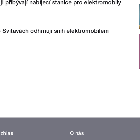
i přibývají nabíjecí stanice pro elektromobily
e Svitavách odhrnují sníh elektromobilem
zhlas
O nás