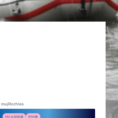
mujRozhlas
Hry a četby
Krimi