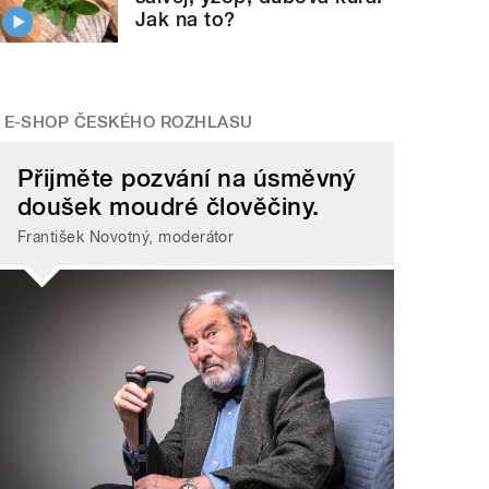
Jak na to?
E-SHOP ČESKÉHO ROZHLASU
Přijměte pozvání na úsměvný
doušek moudré člověčiny.
František Novotný, moderátor