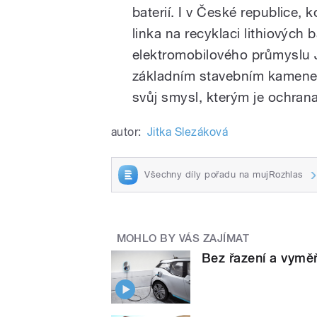
baterií. I v České republice,
linka na recyklaci lithiových 
elektromobilového průmyslu J
základním stavebním kamenem
svůj smysl, kterým je ochrana
autor:
Jitka Slezáková
Všechny díly pořadu na mujRozhlas
MOHLO BY VÁS ZAJÍMAT
Bez řazení a vyměň