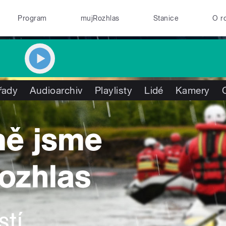
Program
mujRozhlas
Stanice
O r
řady
Audioarchiv
Playlisty
Lidé
Kamery