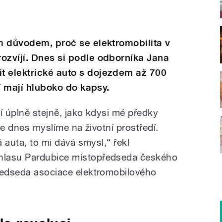
ím důvodem, proč se elektromobilita v
ozvíjí. Dnes si podle odborníka Jana
t elektrické auto s dojezdem až 700
ří mají hluboko do kapsy.
í úplně stejně, jako kdysi mé předky
 že dnes myslíme na životní prostředí.
á auta, to mi dává smysl,“ řekl
hlasu Pardubice místopředseda českého
ředseda asociace elektromobilového