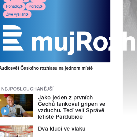
Pohádky
Pořady
Živé vysílání
Audiosvět Českého rozhlasu na jednom místě
NEJPOSLOUCHANĚJŠÍ
Jako jeden z prvních
Čechů tankoval gripen ve
vzduchu. Teď velí Správě
letiště Pardubice
Dva kluci ve vlaku