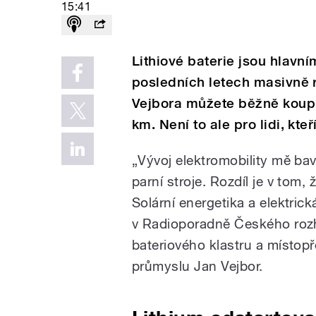
15:41
Lithiové baterie jsou hlavn
posledních letech masivně r
Vejbora můžete běžně koupi
km. Není to ale pro lidi, kte
„Vývoj elektromobility mě bav
parní stroje. Rozdíl je v tom,
Solární energetika a elektrick
v Radioporadně Českého roz
bateriového klastru a místop
průmyslu Jan Vejbor.