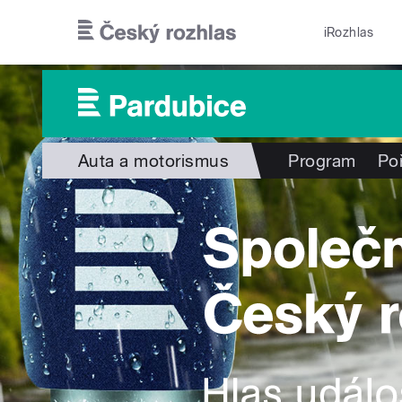
Přejít k hlavnímu obsahu
iRozhlas
Auta a motorismus
Program
Po