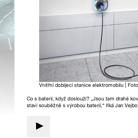
Vnitřní dobíjecí stanice elektromobilu | Fo
Co s baterií, když doslouží? „Jsou tam drahé kovy
staví souběžně s výrobou baterií,“ říká Jan Vejbo