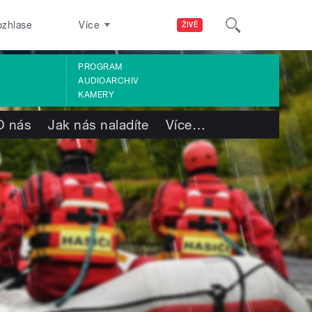
ozhlase
Více
ŽIVĚ
PROGRAM
AUDIOARCHIV
KAMERY
O nás
Jak nás naladíte
Více
…