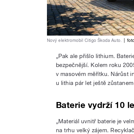
Nový elektromobil Citigo Škoda Auto.
|
fot
„Pak ale přišlo lithium. Bater
bezpečnější. Kolem roku 2005
v masovém měřítku. Nárůst inf
u lithia pár let ještě zůstanem
Baterie vydrží 10 l
„Materiál uvnitř baterie je ve
na trhu velký zájem. Recykla