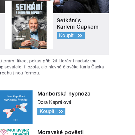
Setkání s
Karlem Čapkem
Koupit
Literární fikce, pokus přiblížit literární nadsázkou
spisovatele, filozofa, ale hlavně člověka Karla Čapka
trochu jinou formou.
Mariborská hypnóza
Dora Kaprálová
Koupit
Moravské pověsti