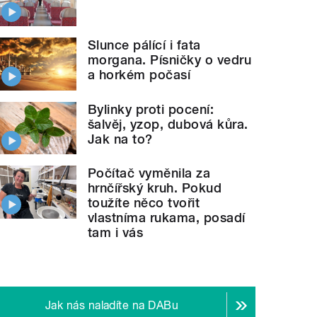
Slunce pálící i fata
morgana. Písničky o vedru
a horkém počasí
Bylinky proti pocení:
šalvěj, yzop, dubová kůra.
Jak na to?
Počítač vyměnila za
hrnčířský kruh. Pokud
toužíte něco tvořit
vlastníma rukama, posadí
tam i vás
Jak nás naladíte na DABu