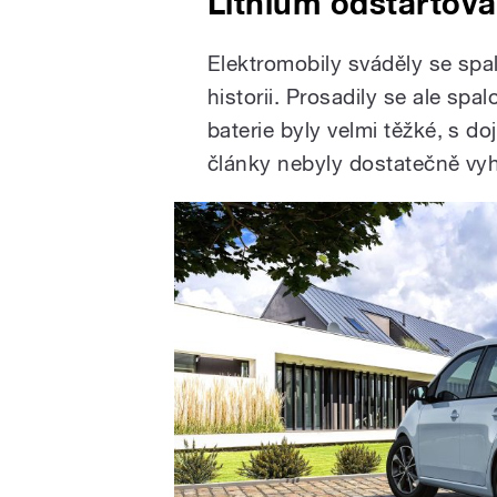
Lithium odstartova
Elektromobily sváděly se spa
historii. Prosadily se ale spa
baterie byly velmi těžké, s d
články nebyly dostatečně vyh