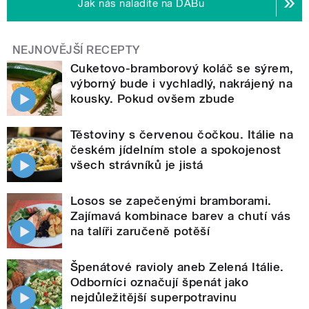
Jak nás naladíte na DABu
NEJNOVĚJŠÍ RECEPTY
Cuketovo-bramborový koláč se sýrem,
výborný bude i vychladlý, nakrájený na
kousky. Pokud ovšem zbude
Těstoviny s červenou čočkou. Itálie na
českém jídelním stole a spokojenost
všech strávníků je jistá
Losos se zapečenými bramborami.
Zajímavá kombinace barev a chutí vás
na talíři zaručeně potěší
Špenátové ravioly aneb Zelená Itálie.
Odborníci označují špenát jako
nejdůležitější superpotravinu