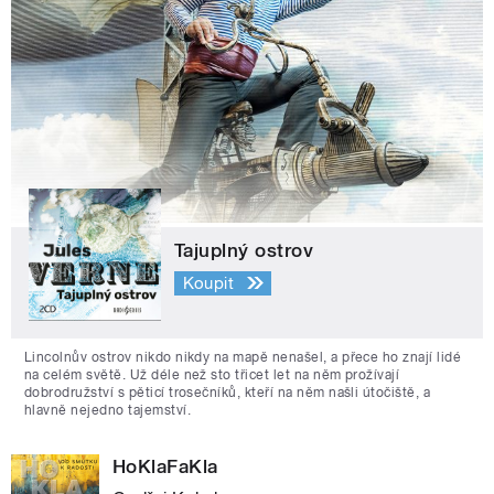
Tajuplný ostrov
Koupit
Lincolnův ostrov nikdo nikdy na mapě nenašel, a přece ho znají lidé
na celém světě. Už déle než sto třicet let na něm prožívají
dobrodružství s pěticí trosečníků, kteří na něm našli útočiště, a
hlavně nejedno tajemství.
HoKlaFaKla