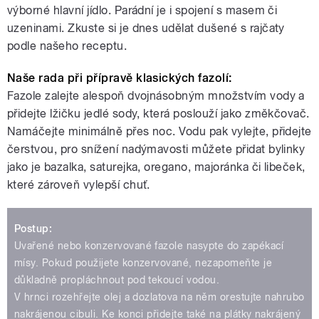
výborné hlavní jídlo. Parádní je i spojení s masem či
uzeninami. Zkuste si je dnes udělat dušené s rajčaty
podle našeho receptu.
Naše rada při přípravě klasických fazolí:
Fazole zalejte alespoň dvojnásobným množstvím vody a
přidejte lžičku jedlé sody, která poslouží jako změkčovač.
Namáčejte minimálně přes noc. Vodu pak vylejte, přidejte
čerstvou, pro snížení nadýmavosti můžete přidat bylinky
jako je bazalka, saturejka, oregano, majoránka či libeček,
které zároveň vylepší chuť.
Postup:
Uvařené nebo konzervované fazole nasypte do zapékací
mísy. Pokud použijete konzervované, nezapomeňte je
důkladně propláchnout pod tekoucí vodou.
V hrnci rozehřejte olej a dozlatova na něm orestujte nahrubo
nakrájenou cibuli. Ke konci přidejte také na plátky nakrájený