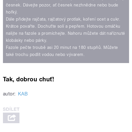
česnek. Dávejte pozor, ať česnek nezhnědne nebo bude
hořký.
Dále přidejte rajčata, rajčatový protlak, koření ocet a cukr.
Krátce povařte. Dochuťte solí a pepřem. Hotovou omáčku
nalijte na fazole a promíchejte. Nahoru můžete dát naříznuté
klobásky nebo párky.
Fazole pečte troubě asi 20 minut na 180 stupňů. Můžete
také trochu podlít vodou nebo vývarem.
Tak, dobrou chuť!
autor:
KAB