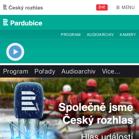
Přejít k hlavnímu obsahu
MENU
ŽIVĚ
PROGRAM
AUDIOARCHIV
KAMERY
Program
Pořady
Audioarchiv
Více
…