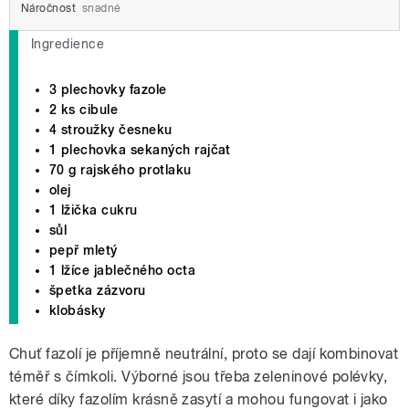
Náročnost
snadné
Ingredience
3 plechovky fazole
2 ks cibule
4 stroužky česneku
1 plechovka sekaných rajčat
70 g rajského protlaku
olej
1 lžička cukru
sůl
pepř mletý
1 lžíce jablečného octa
špetka zázvoru
klobásky
Chuť fazolí je příjemně neutrální, proto se dají kombinovat
téměř s čímkoli. Výborné jsou třeba zeleninové polévky,
které díky fazolím krásně zasytí a mohou fungovat i jako