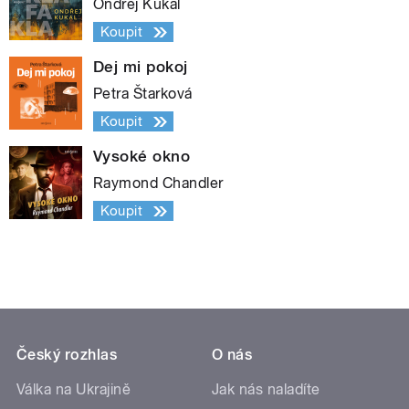
Ondřej Kukal
Koupit
Dej mi pokoj
Petra Štarková
Koupit
Vysoké okno
Raymond Chandler
Koupit
Český rozhlas
O nás
Válka na Ukrajině
Jak nás naladíte