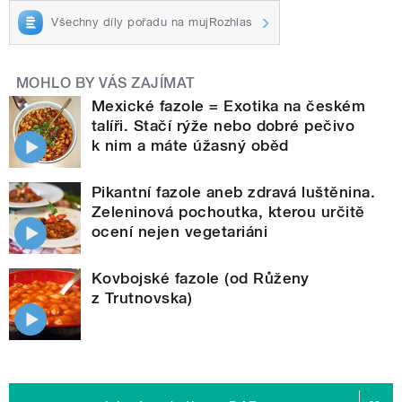
Všechny díly pořadu na mujRozhlas
MOHLO BY VÁS ZAJÍMAT
Mexické fazole = Exotika na českém
talíři. Stačí rýže nebo dobré pečivo
k nim a máte úžasný oběd
Pikantní fazole aneb zdravá luštěnina.
Zeleninová pochoutka, kterou určitě
ocení nejen vegetariáni
Kovbojské fazole (od Růženy
z Trutnovska)