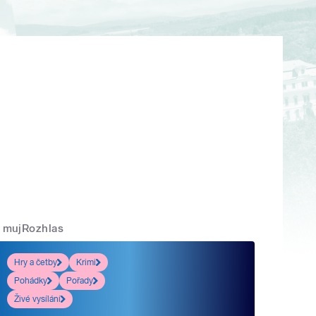
mujRozhlas
Hry a četby
Krimi
Pohádky
Pořady
Živé vysílání