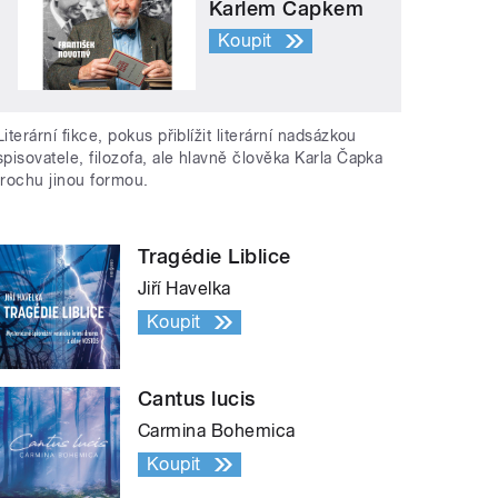
Karlem Čapkem
Koupit
Literární fikce, pokus přiblížit literární nadsázkou
spisovatele, filozofa, ale hlavně člověka Karla Čapka
trochu jinou formou.
Tragédie Liblice
Jiří Havelka
Koupit
Cantus lucis
Carmina Bohemica
Koupit