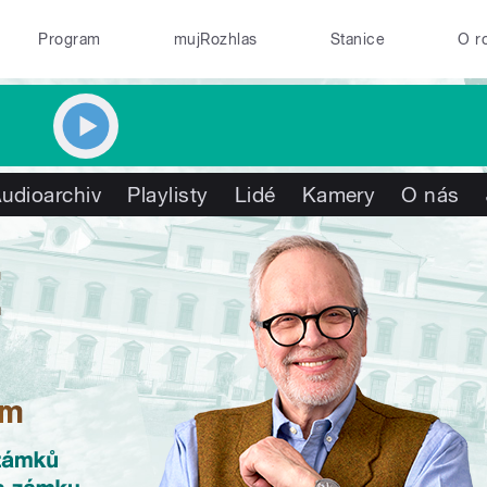
Program
mujRozhlas
Stanice
O r
udioarchiv
Playlisty
Lidé
Kamery
O nás