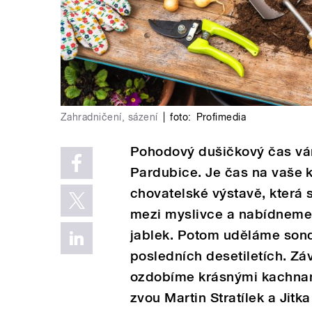
Zahradničení, sázení
|
foto:
Profimedia
Pohodový dušičkový čas vá
Pardubice. Je čas na vaše k
chovatelské výstavě, která 
mezi myslivce a nabídneme 
jablek. Potom uděláme sond
posledních desetiletích. Z
ozdobíme krásnými kachna
zvou Martin Stratílek a Jitk