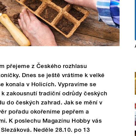
m přejeme z Českého rozhlasu
oníčky. Dnes se ještě vrátíme k velké
se konala v Holicích. Vypravíme se
k zakousnutí tradiční odrůdy českých
u do českých zahrad. Jak se mění v
ávěr pořadu okořeníme pepřem a
mi. K poslechu Magazínu Hobby vás
a Slezáková. Neděle 28.10. po 13