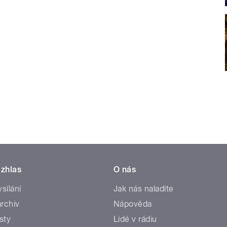
zhlas
O nás
ysílání
Jak nás naladíte
rchiv
Nápověda
sty
Lidé v rádiu