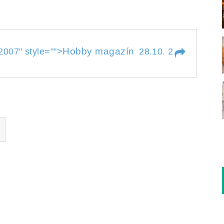
7
Hobby magazín
2007
" style="">
28.10. 2007
" style=
2007