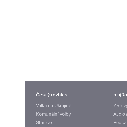
Český rozhlas
mujRo
Válka na Ukrajině
Živé v
Komunální volby
Audioa
Stanice
Podca