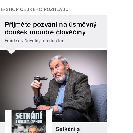
E-SHOP ČESKÉHO ROZHLASU
Přijměte pozvání na úsměvný
doušek moudré člověčiny.
František Novotný, moderátor
Setkání s