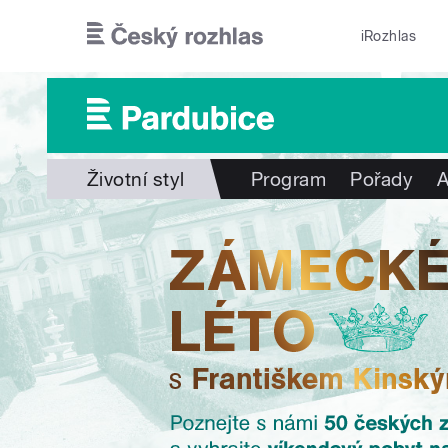
Přejít k hlavnímu obsahu
iRozhlas
Životní styl
Program
Pořady
A