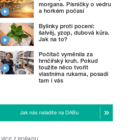
morgana. Písničky o vedru
a horkém počasí
Bylinky proti pocení:
"">
Hobby magazín
28.10. 2007
šalvěj, yzop, dubová kůra.
Jak na to?
Počítač vyměnila za
hrnčířský kruh. Pokud
toužíte něco tvořit
vlastníma rukama, posadí
tam i vás
Jak nás naladíte na DABu
VÍCE Z POŘADU