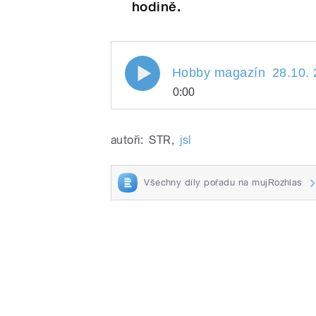
hodině.
Hobby magazín 28.10. 200
Hobby magazín
28.10. 
0:00
Hobby magazín
Play
28.10. 
autoři:
STR
,
jsl
Všechny díly pořadu na mujRozhlas
/