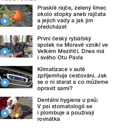
Prasklé rajče, zelený límec
okolo stopky aneb rajčata
a jejich vady a jak jim
předcházet
První český rybářský
spolek na Moravě vznikl ve
Velkém Meziříčí. Dnes má
i svého Otu Pavla
Klimatizace v autě
zpříjemňuje cestování. Jak
se o ni starat a co můžeme
opravit sami?
Dentální hygiena u psů:
V psí stomatologii se
i plombuje a používají
rovnátka