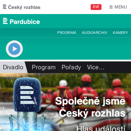
Přejít k hlavnímu obsahu
MENU
ŽIVĚ
PROGRAM
AUDIOARCHIV
KAMERY
Divadlo
Program
Pořady
Více
…