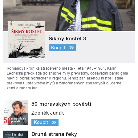
Šikmý kostel 3
Koupit
Románová kronika ztraceného města - léta 1945–1961. Karin
Lednická předkládá do značné míry převratný, dosavadní paradigma
měnící obraz hornického regionu, jehož zahlazenou historii stále
překrývá tlustá vrstva mýtů a zakořeněných stereotypů o „černé
zemi a rudém kraji“.
50 moravských pověstí
Zdeněk Junák
Koupit
Druhá strana řeky