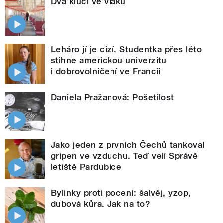
Dva kluci ve vlaku
Leháro jí je cizí. Studentka přes léto
stihne americkou univerzitu
i dobrovolničení ve Francii
Daniela Pražanová: Pošetilost
Jako jeden z prvních Čechů tankoval
gripen ve vzduchu. Teď velí Správě
letiště Pardubice
Bylinky proti pocení: šalvěj, yzop,
dubová kůra. Jak na to?