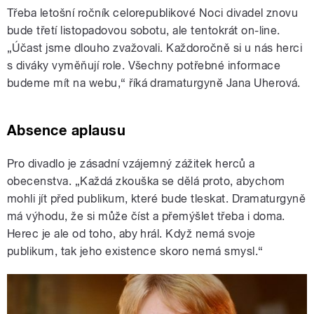
Třeba letošní ročník celorepublikové Noci divadel znovu
bude třetí listopadovou sobotu, ale tentokrát on-line.
„Účast jsme dlouho zvažovali. Každoročně si u nás herci
s diváky vyměňují role. Všechny potřebné informace
budeme mít na webu,“ říká dramaturgyně Jana Uherová.
Absence aplausu
Pro divadlo je zásadní vzájemný zážitek herců a
obecenstva. „Každá zkouška se dělá proto, abychom
mohli jít před publikum, které bude tleskat. Dramaturgyně
má výhodu, že si může číst a přemýšlet třeba i doma.
Herec je ale od toho, aby hrál. Když nemá svoje
publikum, tak jeho existence skoro nemá smysl.“