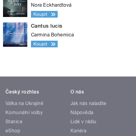
Nora Eckhardtová
Koupit
Cantus lucis
Carmina Bohemica
Koupit
Český rozhlas
O nás
Válka na Ukrajině
Jak nás naladíte
Komunální volby
Nápověda
Stanice
Lidé v rádiu
eShop
Kariéra