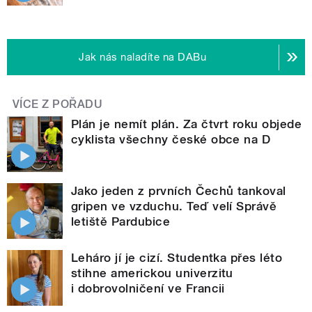
Jak nás naladíte na DABu
VÍCE Z POŘADU
Plán je nemít plán. Za čtvrt roku objede
cyklista všechny české obce na D
Jako jeden z prvních Čechů tankoval
gripen ve vzduchu. Teď velí Správě
letiště Pardubice
Leháro jí je cizí. Studentka přes léto
stihne americkou univerzitu
i dobrovolničení ve Francii