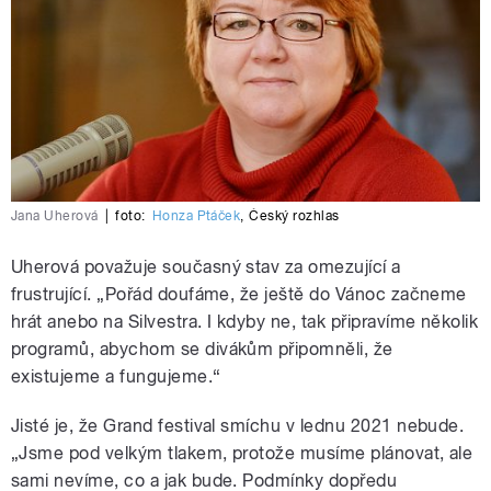
Jana Uherová
|
foto:
Honza Ptáček
,
Český rozhlas
Uherová považuje současný stav za omezující a
frustrující. „Pořád doufáme, že ještě do Vánoc začneme
hrát anebo na Silvestra. I kdyby ne, tak připravíme několik
programů, abychom se divákům připomněli, že
existujeme a fungujeme.“
Jisté je, že Grand festival smíchu v lednu 2021 nebude.
„Jsme pod velkým tlakem, protože musíme plánovat, ale
sami nevíme, co a jak bude. Podmínky dopředu