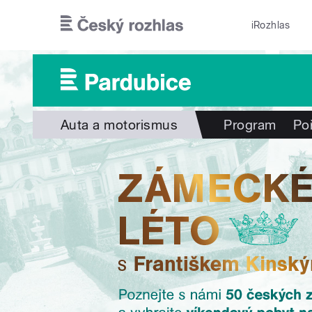
Přejít k hlavnímu obsahu
iRozhlas
Auta a motorismus
Program
Po