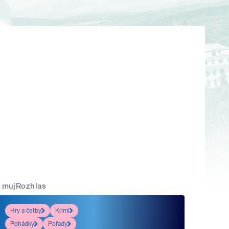
mujRozhlas
Hry a četby
Krimi
Pohádky
Pořady