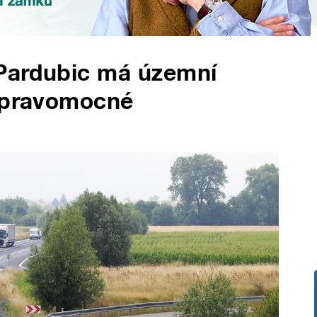
Pardubic má územní
nepravomocné