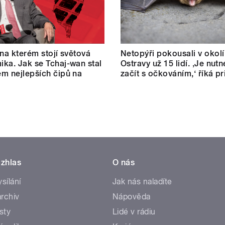
 na kterém stojí světová
Netopýři pokousali v okolí
ka. Jak se Tchaj-wan stal
Ostravy už 15 lidí. ‚Je nut
m nejlepších čipů na
začít s očkováním,‘ říká p
zhlas
O nás
ysílání
Jak nás naladíte
rchiv
Nápověda
sty
Lidé v rádiu