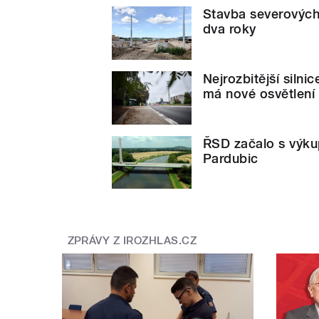
Stavba severových
dva roky
Nejrozbitější silni
má nové osvětlení 
ŘSD začalo s výk
Pardubic
ZPRÁVY Z IROZHLAS.CZ