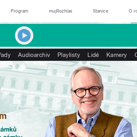
Program
mujRozhlas
Stanice
O r
řady
Audioarchiv
Playlisty
Lidé
Kamery