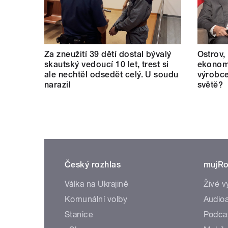
Za zneužití 39 dětí dostal bývalý
Ostrov,
skautský vedoucí 10 let, trest si
ekonomi
ale nechtěl odsedět celý. U soudu
výrobce
narazil
světě?
Český rozhlas
mujRo
Válka na Ukrajině
Živé v
Komunální volby
Audioa
Stanice
Podca