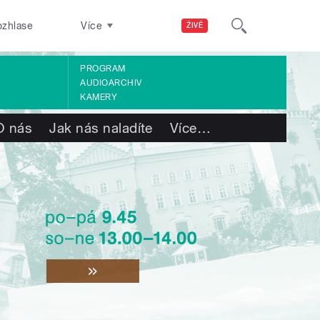
ozhlase
Více
ŽIVĚ
PROGRAM
AUDIOARCHIV
KAMERY
O nás
Jak nás naladíte
Více
…