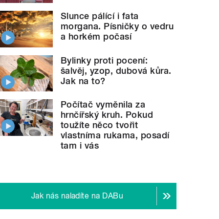
Slunce pálící i fata
morgana. Písničky o vedru
a horkém počasí
Bylinky proti pocení:
šalvěj, yzop, dubová kůra.
Jak na to?
Počítač vyměnila za
hrnčířský kruh. Pokud
toužíte něco tvořit
vlastníma rukama, posadí
tam i vás
Jak nás naladíte na DABu