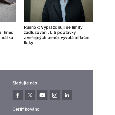
Rusnok: Vyprazdňují se limity
né ihned
zadlužování. Lití poptávky
rimářka
z veřejných peněz vyvolá inflační
tlaky
Sledujte nás
Certifikováno