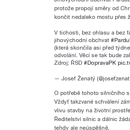
protože propojí směry od Chr
končit nedaleko mostu přes ž
V tichosti, bez ohlasu a bez f
jihovýchodní obchvat
#Pardu
(která skončila asi před týdne
odvolání. Věcí se tak bude za
Zdroj: ŘSD
#DopravaPK
pic.
— Josef Ženatý (@josefzena
O potřebě tohoto silničního s
Vždyť takzvané schválení zám
vlivu stavby na životní prostře
Ředitelství silnic a dálnic ž
tehdy ale neúspěšně.