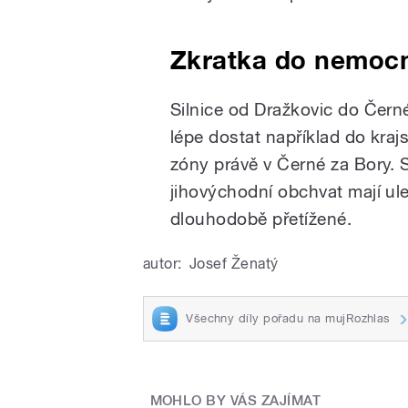
Zkratka do nemocn
Silnice od Dražkovic do Čer
lépe dostat například do kra
zóny právě v Černé za Bory. S
jihovýchodní obchvat mají ule
dlouhodobě přetížené.
autor:
Josef Ženatý
Všechny díly pořadu na mujRozhlas
MOHLO BY VÁS ZAJÍMAT