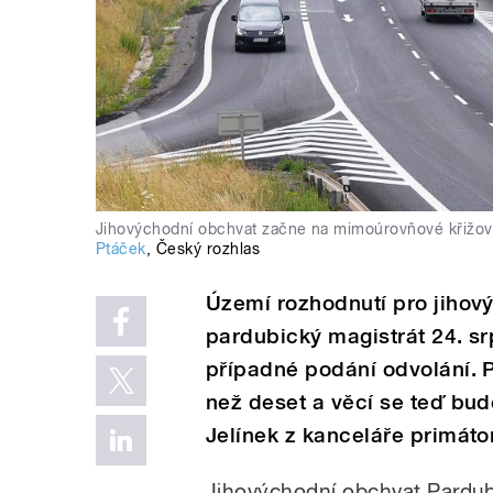
Jihovýchodní obchvat začne na mimoúrovňové křižov
Ptáček
,
Český rozhlas
Území rozhodnutí pro jihov
pardubický magistrát 24. sr
případné podání odvolání. P
než deset a věcí se teď bud
Jelínek z kanceláře primáto
Jihovýchodní obchvat Pardubi