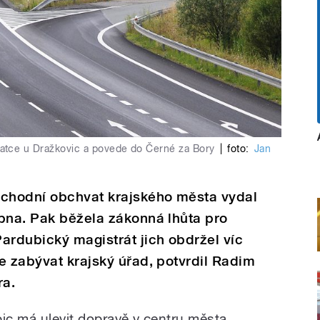
atce u Dražkovic a povede do Černé za Bory
|
foto:
Jan
ýchodní obchvat krajského města vydal
pna. Pak běžela zákonná lhůta pro
ardubický magistrát jich obdržel víc
e zabývat krajský úřad, potvrdil Radim
ra.
c má ulevit dopravě v centru města,