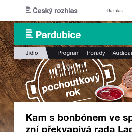
Přejít k hlavnímu obsahu
iRozhlas
Jídlo
Program
Pořady
Audioa
Kam s bonbónem ve spo
zní překvapivá rada La