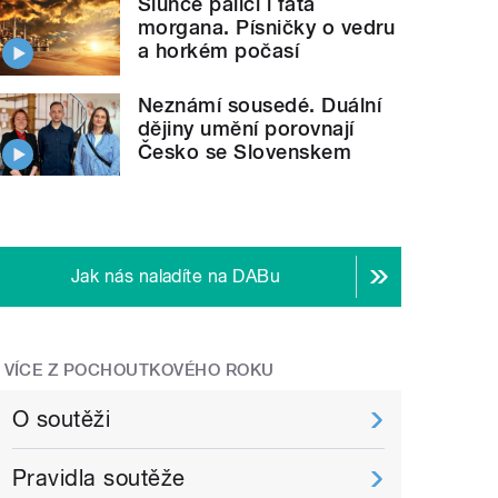
Slunce pálící i fata
morgana. Písničky o vedru
a horkém počasí
Neznámí sousedé. Duální
dějiny umění porovnají
Česko se Slovenskem
Jak nás naladíte na DABu
VÍCE Z POCHOUTKOVÉHO ROKU
O soutěži
Pravidla soutěže