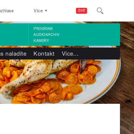
ozhlase
Více
ŽIVĚ
PROGRAM
AUDIOARCHIV
KAMERY
s naladíte
Kontakt
Více
…