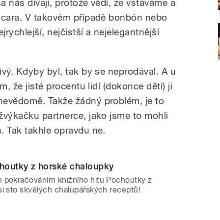
na nás dívají, protože vědí, že vstáváme a
Oscara. V takovém případě bonbón nebo
rychlejší, nejčistší a nejelegantnější
vý. Kdyby byl, tak by se neprodával. A u
, že jisté procentu lidí (dokonce dětí) ji
nevědomě. Takže žádný problém, je to
žvýkačku partnerce, jako jsme to mohli
. Tak takhle opravdu ne.
choutky z horské chaloupky
 pokračováním knižního hitu Pochoutky z
si sto skvělých chalupářských receptů!