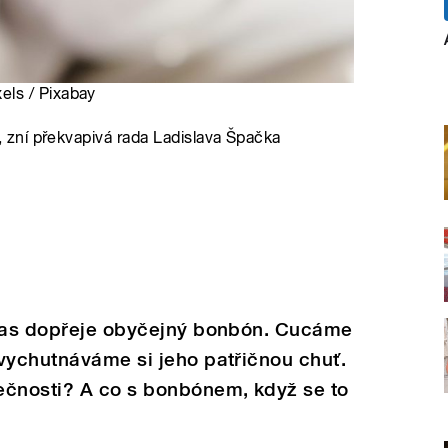
ls / Pixabay
zní překvapivá rada Ladislava Špačka
 čas dopřeje obyčejný bonbón. Cucáme
vychutnáváme si jeho patřičnou chuť.
ečnosti? A co s bonbónem, když se to