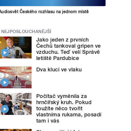
Audiosvět Českého rozhlasu na jednom místě
NEJPOSLOUCHANĚJŠÍ
Jako jeden z prvních
Čechů tankoval gripen ve
vzduchu. Teď velí Správě
letiště Pardubice
Dva kluci ve vlaku
Počítač vyměnila za
hrnčířský kruh. Pokud
toužíte něco tvořit
vlastníma rukama, posadí
tam i vás