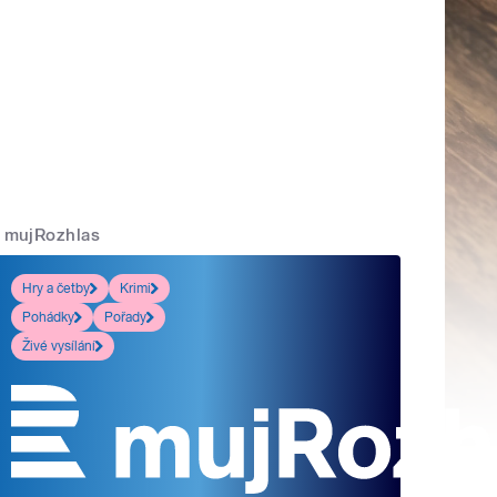
mujRozhlas
Hry a četby
Krimi
Pohádky
Pořady
Živé vysílání