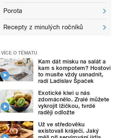
Porota
Recepty z minulých ročníků
VÍCE O TÉMATU
Kam dát misku na salát a
kam s kompotem? Hostovi
to musíte vždy usnadnit,
radí Ladislav Špaček
Exotické kiwi u nás
zdomácnělo. Zralé můžete
vykrojit lžičkou, tvrdé
raději odložte
Už ve středověku
existovali kráječi. Jaký
měli při servírování jídla