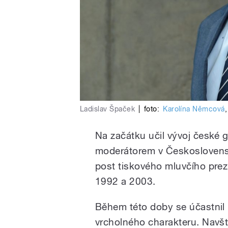
Ladislav Špaček
|
foto:
Karolína Němcová
Na začátku učil vývoj české g
moderátorem v Československ
post tiskového mluvčího prez
1992 a 2003.
Během této doby se účastnil
vrcholného charakteru. Navští