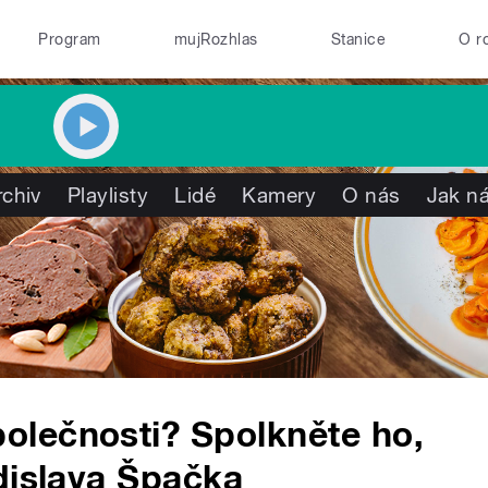
Program
mujRozhlas
Stanice
O r
rchiv
Playlisty
Lidé
Kamery
O nás
Jak ná
lečnosti? Spolkněte ho,
dislava Špačka