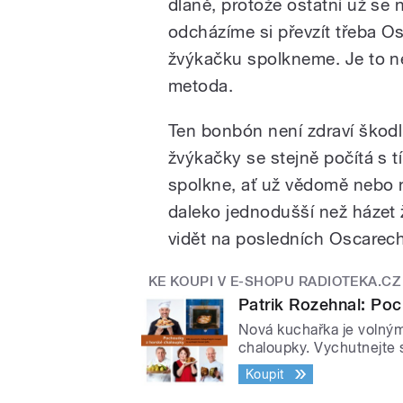
dlaně, protože ostatní už se 
odcházíme si převzít třeba 
žvýkačku spolkneme. Je to nej
metoda.
Ten bonbón není zdraví škodli
žvýkačky se stejně počítá s tím
spolkne, ať už vědomě nebo 
daleko jednodušší než házet 
vidět na posledních Oscarech
KE KOUPI V E-SHOPU RADIOTEKA.CZ
Patrik Rozehnal: Po
Nová kuchařka je volným
chaloupky. Vychutnejte 
Koupit