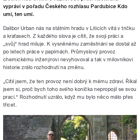
vypráví v pořadu Českého rozhlasu Pardubice Kdo
umí, ten umí.
Dalibor Urban nás na státním hradu v Liticích vítá v tričku
a kraťasech. Z každého slova je cítit, že svoji práci a
„svůj“ hrad miluje. K vysněnému zaměstnání se dostal až
po letech práce v papírnách. Průmyslový provoz
chemickému inženýrovi nevyhovoval a tak v milovníkovi
historie zrálo rozhodnutí na změnu.
„Cítil jsem, že ten provoz není dobrý k mému zdraví. Říkal
jsem si, proč bych toho svého koníčka nepropojil se svou
prací.“ Rozhodnutí uzrálo, když mu bylo něco málo přes
třicet.