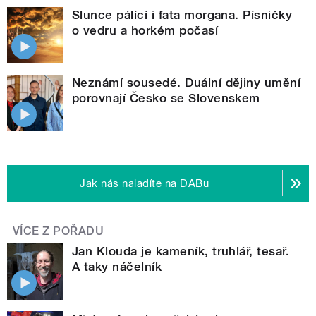
Slunce pálící i fata morgana. Písničky
o vedru a horkém počasí
Neznámí sousedé. Duální dějiny umění
porovnají Česko se Slovenskem
Jak nás naladíte na DABu
VÍCE Z POŘADU
Jan Klouda je kameník, truhlář, tesař.
A taky náčelník