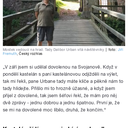
Mostek vedoucí na hrad. Tady Dalibor Urban vítá návštěvníky
|
foto:
Jiří
Fremuth
,
Český rozhlas
„V září jsem si udělal dovolenou na Svojanově. Když v
pondělí kastelán s paní kastelánovou odjížděli na výlet,
tak mi řekli, pane Urbane tady máte klíče a pěkně nám to
tady hlídejte. Přišlo mi to hrozně úžasné, a když jsem
přijel z dovolené, tak jsem šéfovi řekl, že mám pro něj
dvě zprávy - jednu dobrou a jednu špatnou. První je, že
se mi na dovolené moc líbilo, druhá, že končím.“