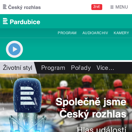
Přejít k hlavnímu obsahu
MENU
ŽIVĚ
PROGRAM
AUDIOARCHIV
KAMERY
Životní styl
Program
Pořady
Více
…