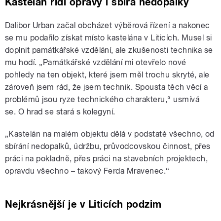
Kastelán řídí opravy i sbírá nedopalky
Dalibor Urban začal obcházet výběrová řízení a nakonec
se mu podařilo získat místo kastelána v Liticích. Musel si
doplnit památkářské vzdělání, ale zkušenosti technika se
mu hodí. „Památkářské vzdělání mi otevřelo nové
pohledy na ten objekt, které jsem měl trochu skryté, ale
zároveň jsem rád, že jsem technik. Spousta těch věcí a
problémů jsou ryze technického charakteru,“ usmívá
se. O hrad se stará s kolegyní.
„Kastelán na malém objektu dělá v podstatě všechno, od
sbírání nedopalků, údržbu, průvodcovskou činnost, přes
práci na pokladně, přes práci na stavebních projektech,
opravdu všechno – takový Ferda Mravenec.“
Nejkrásnější je v Liticích podzim