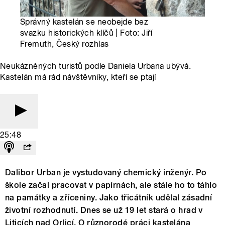
Správný kastelán se neobejde bez
svazku historických klíčů | Foto: Jiří
Fremuth, Český rozhlas
Neukázněných turistů podle Daniela Urbana ubývá.
Kastelán má rád návštěvníky, kteří se ptají
25:48
Dalibor Urban je vystudovaný chemický inženýr. Po
škole začal pracovat v papírnách, ale stále ho to táhlo
na památky a zříceniny. Jako třicátník udělal zásadní
životní rozhodnutí. Dnes se už 19 let stará o hrad v
Liticích nad Orlicí. O různorodé práci kastelána