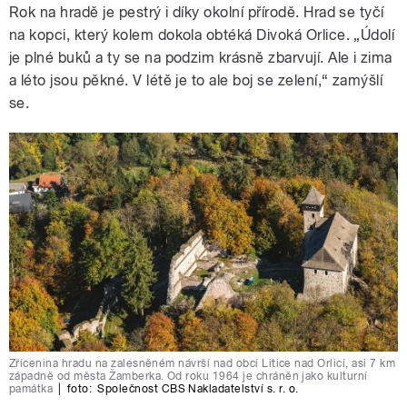
Rok na hradě je pestrý i díky okolní přírodě. Hrad se tyčí
na kopci, který kolem dokola obtéká Divoká Orlice. „Údolí
je plné buků a ty se na podzim krásně zbarvují. Ale i zima
a léto jsou pěkné. V létě je to ale boj se zelení,“ zamýšlí
se.
Zřícenina hradu na zalesněném návrší nad obcí Litice nad Orlicí, asi 7 km
západně od města Žamberka. Od roku 1964 je chráněn jako kulturní
památka
|
foto:
Společnost CBS Nakladatelství s. r. o.