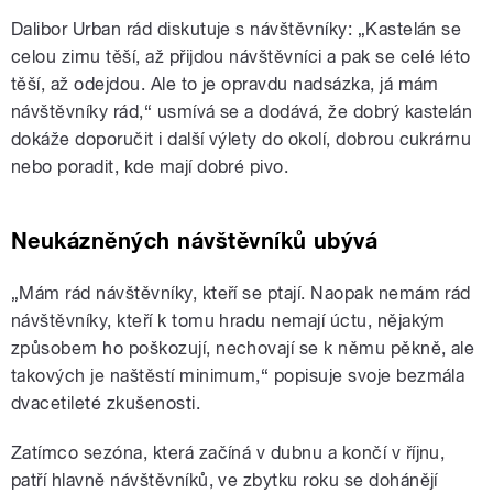
Dalibor Urban rád diskutuje s návštěvníky: „Kastelán se
celou zimu těší, až přijdou návštěvníci a pak se celé léto
těší, až odejdou. Ale to je opravdu nadsázka, já mám
návštěvníky rád,“ usmívá se a dodává, že dobrý kastelán
dokáže doporučit i další výlety do okolí, dobrou cukrárnu
nebo poradit, kde mají dobré pivo.
Neukázněných návštěvníků ubývá
„Mám rád návštěvníky, kteří se ptají. Naopak nemám rád
návštěvníky, kteří k tomu hradu nemají úctu, nějakým
způsobem ho poškozují, nechovají se k němu pěkně, ale
takových je naštěstí minimum,“ popisuje svoje bezmála
dvacetileté zkušenosti.
Zatímco sezóna, která začíná v dubnu a končí v říjnu,
patří hlavně návštěvníků, ve zbytku roku se dohánějí