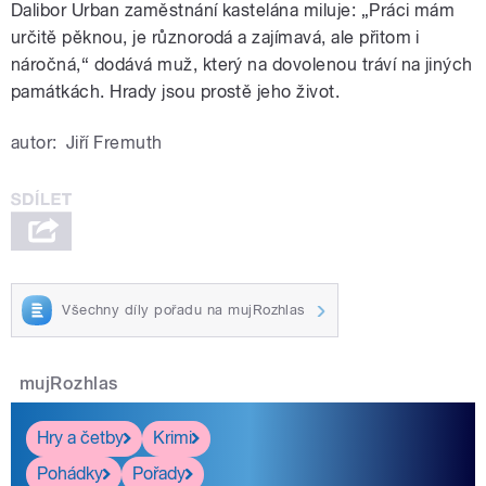
Dalibor Urban zaměstnání kastelána miluje: „Práci mám
určitě pěknou, je různorodá a zajímavá, ale přitom i
náročná,“ dodává muž, který na dovolenou tráví na jiných
památkách. Hrady jsou prostě jeho život.
autor:
Jiří Fremuth
Všechny díly pořadu na mujRozhlas
mujRozhlas
Hry a četby
Krimi
Pohádky
Pořady