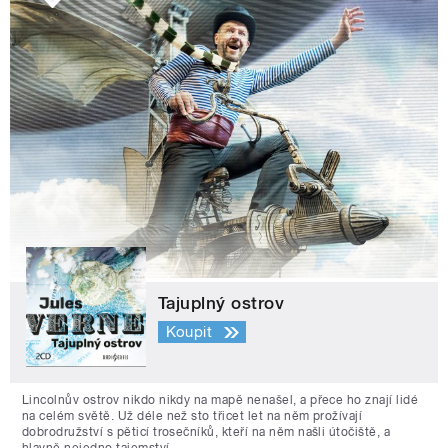
Tajuplný ostrov
Koupit
Lincolnův ostrov nikdo nikdy na mapě nenašel, a přece ho znají lidé
na celém světě. Už déle než sto třicet let na něm prožívají
dobrodružství s pěticí trosečníků, kteří na něm našli útočiště, a
hlavně nejedno tajemství.