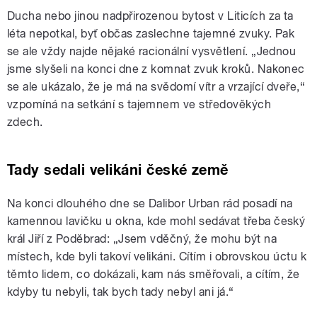
Ducha nebo jinou nadpřirozenou bytost v Liticích za ta
léta nepotkal, byť občas zaslechne tajemné zvuky. Pak
se ale vždy najde nějaké racionální vysvětlení. „Jednou
jsme slyšeli na konci dne z komnat zvuk kroků. Nakonec
se ale ukázalo, že je má na svědomí vítr a vrzající dveře,“
vzpomíná na setkání s tajemnem ve středověkých
zdech.
Tady sedali velikáni české země
Na konci dlouhého dne se Dalibor Urban rád posadí na
kamennou lavičku u okna, kde mohl sedávat třeba český
král Jiří z Poděbrad: „Jsem vděčný, že mohu být na
místech, kde byli takoví velikáni. Cítím i obrovskou úctu k
těmto lidem, co dokázali, kam nás směřovali, a cítím, že
kdyby tu nebyli, tak bych tady nebyl ani já.“