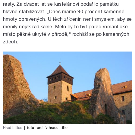
resty. Za dvacet let se kastelánovi podařilo památku
hlavně stabilizovat. „Dnes máme 90 procent kamenné
hmoty opravených. U těch zřícenin není smyslem, aby se
měnily nějak radikálně. Mělo by to být pořád romantické
místo pěkně ukryté v přírodě,“ rozhlíží se po kamenných
zdech.
Hrad Litice
|
foto:
archív hradu Litice