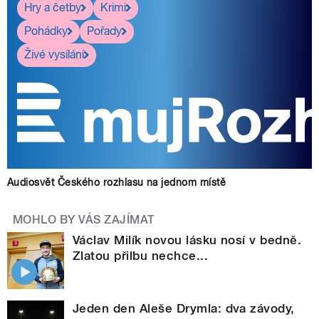
Hry a četby
Krimi
Pohádky
Pořady
Živé vysílání
Audiosvět Českého rozhlasu na jednom místě
MOHLO BY VÁS ZAJÍMAT
Václav Milík novou lásku nosí v bedně.
Zlatou přilbu nechce...
Jeden den Aleše Drymla: dva závody,