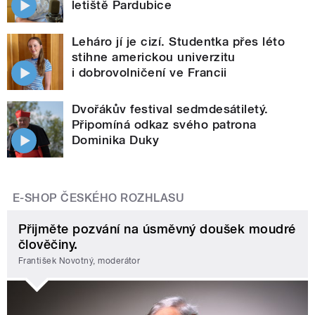
letiště Pardubice
Leháro jí je cizí. Studentka přes léto
stihne americkou univerzitu
i dobrovolničení ve Francii
Dvořákův festival sedmdesátiletý.
Připomíná odkaz svého patrona
Dominika Duky
E-SHOP ČESKÉHO ROZHLASU
Přijměte pozvání na úsměvný doušek moudré
člověčiny.
František Novotný, moderátor