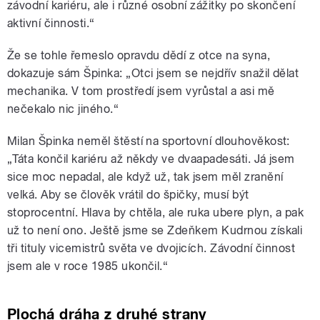
závodní kariéru, ale i různé osobní zážitky po skončení
aktivní činnosti.“
Že se tohle řemeslo opravdu dědí z otce na syna,
dokazuje sám Špinka: „Otci jsem se nejdřív snažil dělat
mechanika. V tom prostředí jsem vyrůstal a asi mě
nečekalo nic jiného.“
Milan Špinka neměl štěstí na sportovní dlouhověkost:
„Táta končil kariéru až někdy ve dvaapadesáti. Já jsem
sice moc nepadal, ale když už, tak jsem měl zranění
velká. Aby se člověk vrátil do špičky, musí být
stoprocentní. Hlava by chtěla, ale ruka ubere plyn, a pak
už to není ono. Ještě jsme se Zdeňkem Kudrnou získali
tři tituly vicemistrů světa ve dvojicích. Závodní činnost
jsem ale v roce 1985 ukončil.“
Plochá dráha z druhé strany