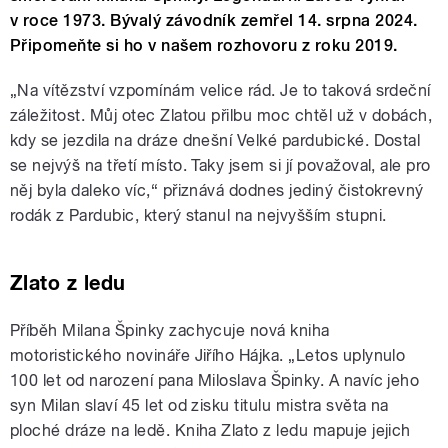
v roce 1973. Bývalý závodník zemřel 14. srpna 2024.
Připomeňte si ho v našem rozhovoru z roku 2019.
„Na vítězství vzpomínám velice rád. Je to taková srdeční
záležitost. Můj otec Zlatou přilbu moc chtěl už v dobách,
kdy se jezdila na dráze dnešní Velké pardubické. Dostal
se nejvýš na třetí místo. Taky jsem si jí považoval, ale pro
něj byla daleko víc,“ přiznává dodnes jediný čistokrevný
rodák z Pardubic, který stanul na nejvyšším stupni.
Zlato z ledu
Příběh Milana Špinky zachycuje nová kniha
motoristického novináře Jiřího Hájka. „Letos uplynulo
100 let od narození pana Miloslava Špinky. A navíc jeho
syn Milan slaví 45 let od zisku titulu mistra světa na
ploché dráze na ledě. Kniha Zlato z ledu mapuje jejich