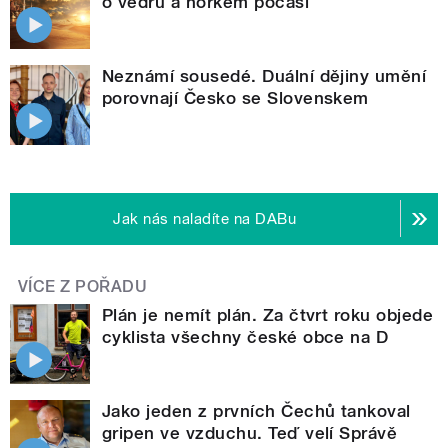
o vedru a horkém počasí
Neznámí sousedé. Duální dějiny umění
porovnají Česko se Slovenskem
Jak nás naladíte na DABu
VÍCE Z POŘADU
Plán je nemít plán. Za čtvrt roku objede
cyklista všechny české obce na D
Jako jeden z prvních Čechů tankoval
gripen ve vzduchu. Teď velí Správě