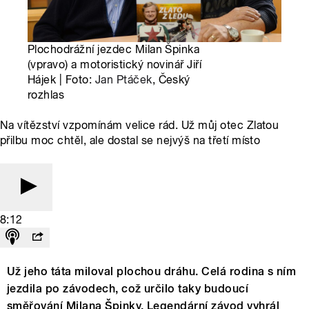
Plochodrážní jezdec Milan Špinka
(vpravo) a motoristický novinář Jiří
Hájek | Foto:
Jan Ptáček
, Český
rozhlas
Na vítězství vzpomínám velice rád. Už můj otec Zlatou
přilbu moc chtěl, ale dostal se nejvýš na třetí místo
8:12
Už jeho táta miloval plochou dráhu. Celá rodina s ním
jezdila po závodech, což určilo taky budoucí
směřování Milana Špinky. Legendární závod vyhrál