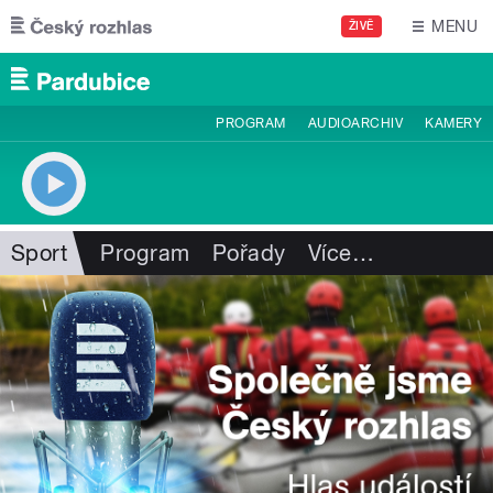
Přejít k hlavnímu obsahu
MENU
ŽIVĚ
PROGRAM
AUDIOARCHIV
KAMERY
Sport
Program
Pořady
Více
…