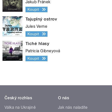
Jakub Fránek
Koupit
Tajuplný ostrov
Jules Verne
Koupit
Tiché hlasy
Patricia Gibneyová
Koupit
Český rozhlas
O nás
Válka na Ukrajině
Jak nás naladíte