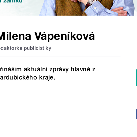
Milena Vápeníková
edaktorka publicistiky
řináším aktuální zprávy hlavně z
ardubického kraje.