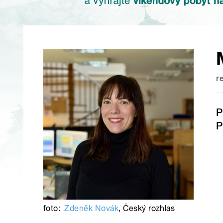
r
P
P
foto:
Zdeněk Novák
,
Český rozhlas