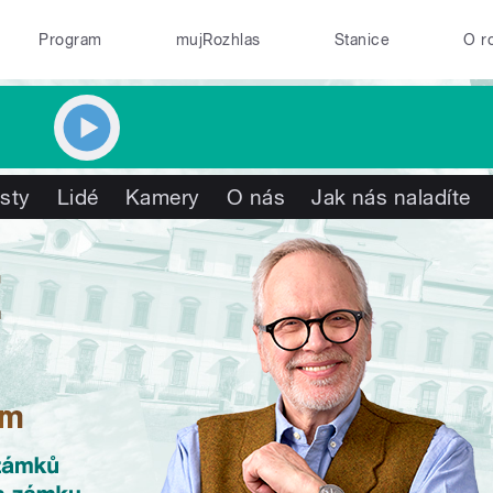
Program
mujRozhlas
Stanice
O r
isty
Lidé
Kamery
O nás
Jak nás naladíte