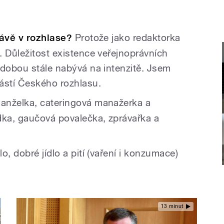
právě v rozhlase?
Protože jako redaktorka
. Důležitost existence veřejnoprávních
 dobou stále nabývá na intenzitě. Jsem
ástí Českého rozhlasu.
anželka, cateringová manažerka a
dka, gaučová povalečka, zprávařka a
o, dobré jídlo a pití (vaření i konzumace)
13 minut