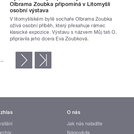
Olbrama Zoubka připomíná v Litomyšli
osobní výstava
V litomyšlském bytě sochaře Olbrama Zoubka
ožívá osobní příběh, který přesahuje rámec
klasické expozice. Výstavu s názvem Můj tati O.
připravila jeho dcera Eva Zoubková.
…
následující ›
poslední »
zhlas
O nás
ysílání
Jak nás naladíte
rchiv
Nápověda