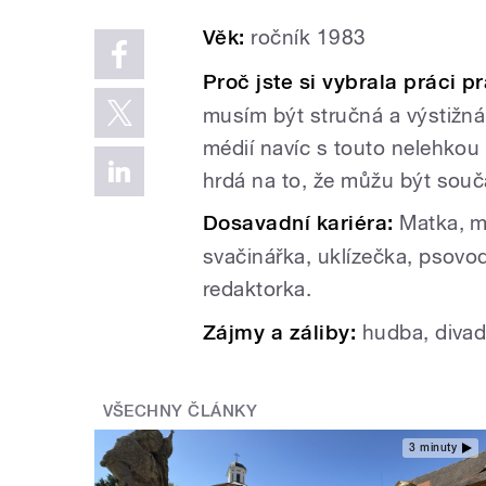
Věk:
ročník 1983
Proč jste si vybrala práci 
musím být stručná a výstižná
médií navíc s touto nelehkou
hrdá na to, že můžu být souč
Dosavadní kariéra:
Matka, m
svačinářka, uklízečka, psovo
redaktorka.
Zájmy a záliby:
hudba, divadl
VŠECHNY ČLÁNKY
3 minuty