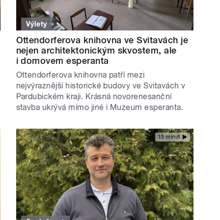
Výlety
Ottendorferova knihovna ve Svitavách je
nejen architektonickým skvostem, ale
i domovem esperanta
Ottendorferova knihovna patří mezi
nejvýraznější historické budovy ve Svitavách v
Pardubickém kraji. Krásná novorenesanční
stavba ukrývá mimo jiné i Muzeum esperanta.
15 minut