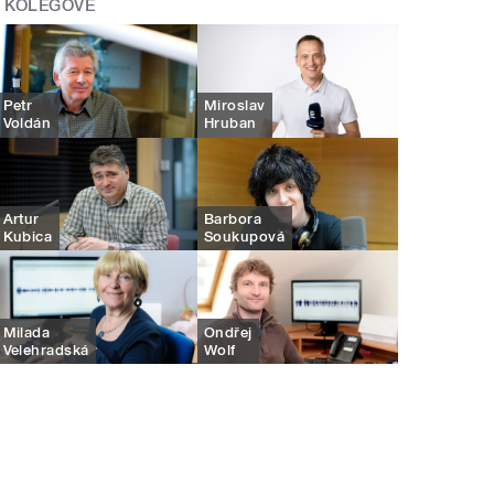
KOLEGOVÉ
Petr
Miroslav
Voldán
Hruban
Artur
Barbora
Kubica
Soukupová
Milada
Ondřej
Velehradská
Wolf