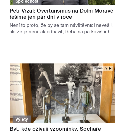
Společnost
Petr Vrzal: Overturismus na Dolní Moravě
řešíme jen pár dní v roce
Není to proto, že by se tam návštěvníci nevešli,
ale že je není jak odbavit, třeba na parkovištích.
3 minuty
Výlety
Byt, kde ožívají vzpomínky. Sochaře