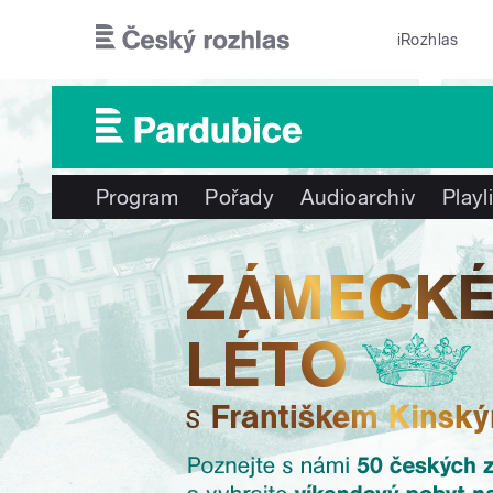
Přejít k hlavnímu obsahu
iRozhlas
Program
Pořady
Audioarchiv
Playl