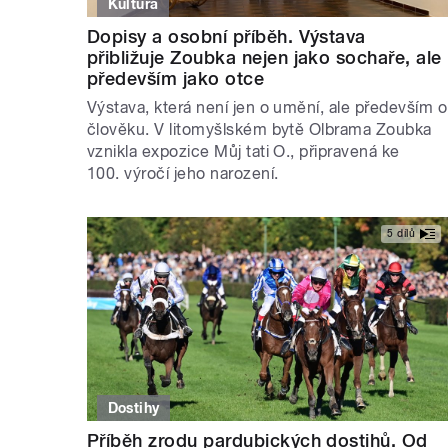
Kultura
Dopisy a osobní příběh. Výstava
přibližuje Zoubka nejen jako sochaře, ale
především jako otce
Výstava, která není jen o umění, ale především o
člověku. V litomyšlském bytě Olbrama Zoubka
vznikla expozice Můj tati O., připravená ke
100. výročí jeho narození.
5 dílů
Dostihy
Příběh zrodu pardubických dostihů. Od