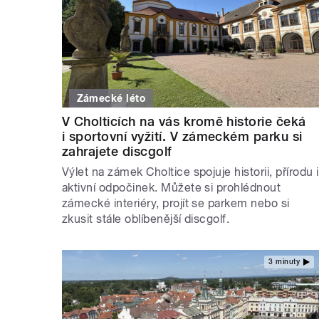
Zámecké léto
V Cholticích na vás kromě historie čeká
i sportovní vyžití. V zámeckém parku si
zahrajete discgolf
Výlet na zámek Choltice spojuje historii, přírodu i
aktivní odpočinek. Můžete si prohlédnout
zámecké interiéry, projít se parkem nebo si
zkusit stále oblíbenější discgolf.
3 minuty