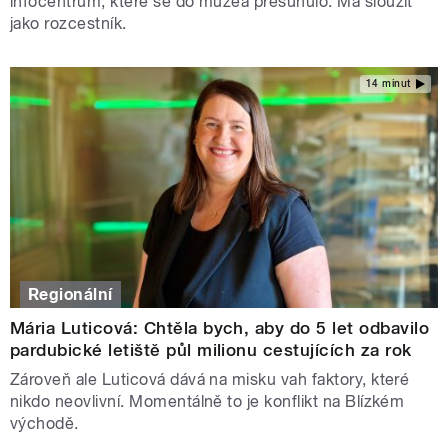
infocentrum, které se do muzea přesunulo. Má sloužit
jako rozcestník.
14 minut
Regionální
Mária Luticová: Chtěla bych, aby do 5 let odbavilo
pardubické letiště půl milionu cestujících za rok
Zároveň ale Luticová dává na misku vah faktory, které
nikdo neovlivní. Momentálně to je konflikt na Blízkém
východě.