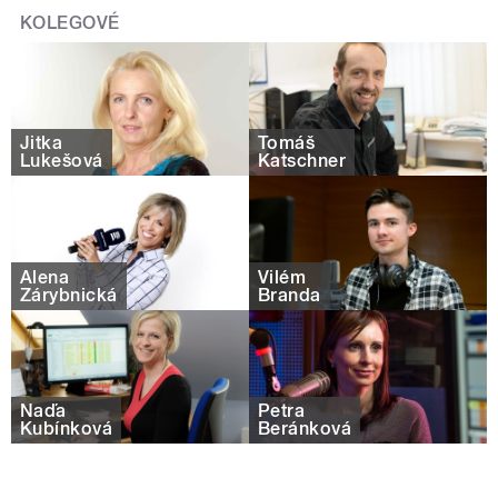
KOLEGOVÉ
Jitka
Tomáš
Lukešová
Katschner
Alena
Vilém
Zárybnická
Branda
Naďa
Petra
Kubínková
Beránková