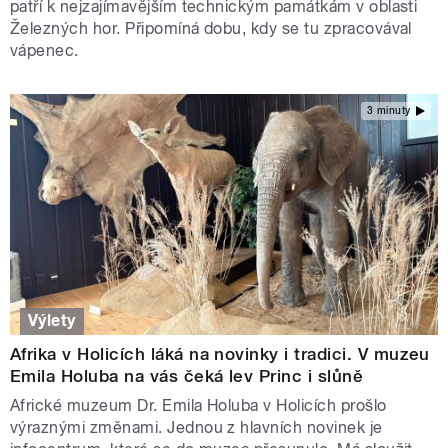
patří k nejzajímavějším technickým památkám v oblasti
Železných hor. Připomíná dobu, kdy se tu zpracovával
vápenec.
3 minuty
Výlety
Afrika v Holicích láká na novinky i tradici. V muzeu
Emila Holuba na vás čeká lev Princ i slůně
Africké muzeum Dr. Emila Holuba v Holicích prošlo
výraznými změnami. Jednou z hlavních novinek je