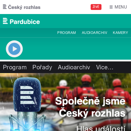
Přejít k hlavnímu obsahu
MENU
ŽIVĚ
PROGRAM
AUDIOARCHIV
KAMERY
Program
Pořady
Audioarchiv
Více
…