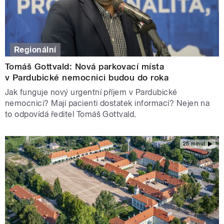
Regionální
Tomáš Gottvald: Nová parkovací místa
v Pardubické nemocnici budou do roka
Jak funguje nový urgentní příjem v Pardubické
nemocnici? Mají pacienti dostatek informací? Nejen na
to odpovídá ředitel Tomáš Gottvald.
26 minut