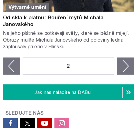
Výtvarné umění
Od skla k plátnu: Bouření mýtů Michala
Janovského
Na jeho plátně se potkávají světy, které se běžně míjejí.
Obrazy malíře Michala Janovského od poloviny ledna
zaplní sály galerie v Hlinsku.
STRÁNKY
2
n
zí
Jak nás naladíte na DABu
SLEDUJTE NÁS