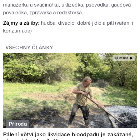
manažerka a svačinářka, uklízečka, psovodka, gaučová
povalečka, zprávařka a redaktorka.
Zájmy a záliby:
hudba, divadlo, dobré jídlo a pití (vaření i
konzumace)
VŠECHNY ČLÁNKY
14 minut
Příroda
Pálení větví jako likvidace bioodpadu je zakázané,