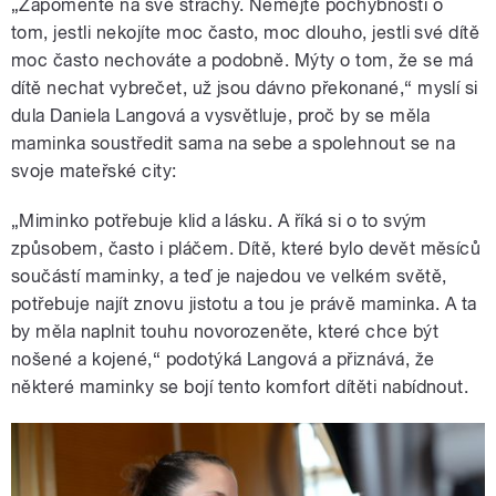
„Zapomeňte na své strachy. Nemějte pochybnosti o
tom, jestli nekojíte moc často, moc dlouho, jestli své dítě
moc často nechováte a podobně. Mýty o tom, že se má
dítě nechat vybrečet, už jsou dávno překonané,“ myslí si
dula Daniela Langová a vysvětluje, proč by se měla
maminka soustředit sama na sebe a spolehnout se na
svoje mateřské city:
„Miminko potřebuje klid a lásku. A říká si o to svým
způsobem, často i pláčem. Dítě, které bylo devět měsíců
součástí maminky, a teď je najedou ve velkém světě,
potřebuje najít znovu jistotu a tou je právě maminka. A ta
by měla naplnit touhu novorozeněte, které chce být
nošené a kojené,“ podotýká Langová a přiznává, že
některé maminky se bojí tento komfort dítěti nabídnout.