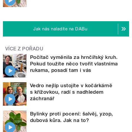
Jak nás naladíte na DABu
VÍCE Z POŘADU
Počítač vyměnila za hrnčířský kruh.
Pokud toužíte něco tvořit vlastníma
rukama, posadí tam i vás
Vedro nejlíp ustojíte v kočárkárně
s křížovkou, radí s nadhledem
záchranář
Bylinky proti pocení: šalvěj, yzop,
dubová kůra. Jak na to?