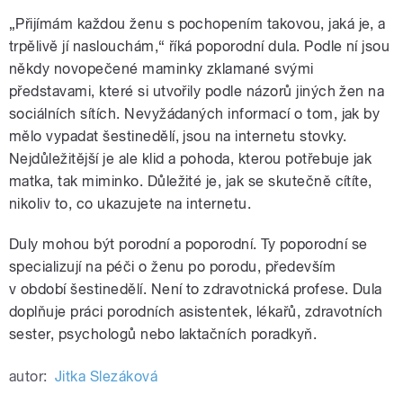
„Přijímám každou ženu s pochopením takovou, jaká je, a
trpělivě jí naslouchám,“ říká poporodní dula. Podle ní jsou
někdy novopečené maminky zklamané svými
představami, které si utvořily podle názorů jiných žen na
sociálních sítích. Nevyžádaných informací o tom, jak by
mělo vypadat šestinedělí, jsou na internetu stovky.
Nejdůležitější je ale klid a pohoda, kterou potřebuje jak
matka, tak miminko. Důležité je, jak se skutečně cítíte,
nikoliv to, co ukazujete na internetu.
Duly mohou být porodní a poporodní. Ty poporodní se
specializují na péči o ženu po porodu, především
v období šestinedělí. Není to zdravotnická profese. Dula
doplňuje práci porodních asistentek, lékařů, zdravotních
sester, psychologů nebo laktačních poradkyň.
autor:
Jitka Slezáková