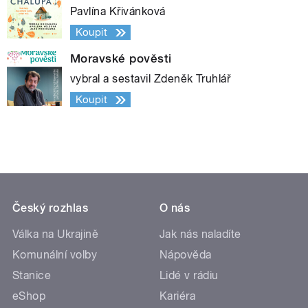
Pavlína Křivánková
Koupit
Moravské pověsti
vybral a sestavil Zdeněk Truhlář
Koupit
Český rozhlas
O nás
Válka na Ukrajině
Jak nás naladíte
Komunální volby
Nápověda
Stanice
Lidé v rádiu
eShop
Kariéra