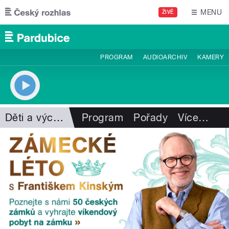
Přejít k hlavnímu obsahu
MENU
ŽIVĚ
PROGRAM
AUDIOARCHIV
KAMERY
Děti a výchova
Program
Pořady
Více
…