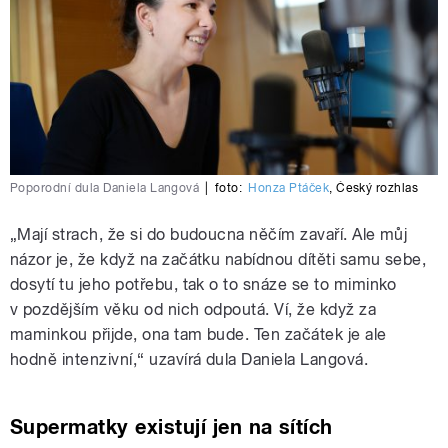
Poporodní dula Daniela Langová
|
foto:
Honza Ptáček
,
Český rozhlas
„Mají strach, že si do budoucna něčím zavaří. Ale můj
názor je, že když na začátku nabídnou dítěti samu sebe,
dosytí tu jeho potřebu, tak o to snáze se to miminko
v pozdějším věku od nich odpoutá. Ví, že když za
maminkou přijde, ona tam bude. Ten začátek je ale
hodně intenzivní,“ uzavírá dula Daniela Langová.
Supermatky existují jen na sítích