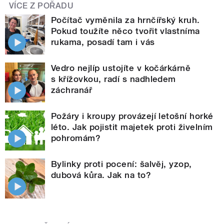
VÍCE Z POŘADU
Počítač vyměnila za hrnčířský kruh.
Pokud toužíte něco tvořit vlastníma
rukama, posadí tam i vás
Vedro nejlíp ustojíte v kočárkárně
s křížovkou, radí s nadhledem
záchranář
Požáry i kroupy provázejí letošní horké
léto. Jak pojistit majetek proti živelním
pohromám?
Bylinky proti pocení: šalvěj, yzop,
dubová kůra. Jak na to?