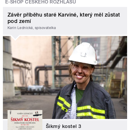
E-SHOP ČESKÉHO ROZHLASU
Závěr příběhu staré Karviné, který měl zůstat
pod zemí
Karin Lednická, spisovatelka
Šikmý kostel 3