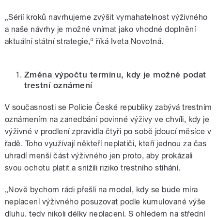
„Sérií kroků navrhujeme zvýšit vymahatelnost výživného
a naše návrhy je možné vnímat jako vhodné doplnění
aktuální státní strategie,“ říká Iveta Novotná.
Změna výpočtu termínu, kdy je možné podat
trestní oznámení
V současnosti se Policie České republiky zabývá trestním
oznámením na zanedbání povinné výživy ve chvíli, kdy je
výživné v prodlení zpravidla čtyři po sobě jdoucí měsíce v
řadě. Toho využívají někteří neplatiči, kteří jednou za čas
uhradí menší část výživného jen proto, aby prokázali
svou ochotu platit a snížili riziko trestního stíhání.
„
Nově bychom rádi přešli na model, kdy se bude míra
neplacení výživného posuzovat podle kumulované výše
dluhu, tedy nikoli délky neplacení. S ohledem na střední