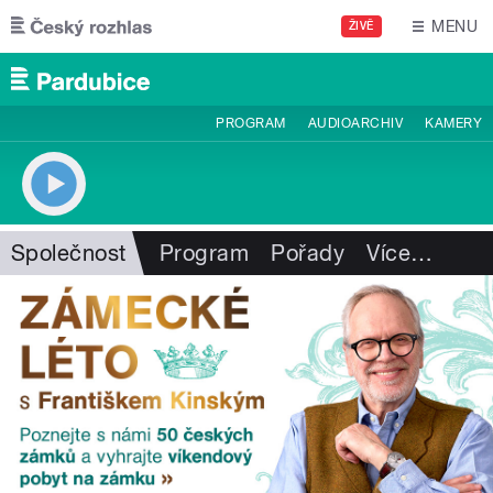
Přejít k hlavnímu obsahu
MENU
ŽIVĚ
PROGRAM
AUDIOARCHIV
KAMERY
Společnost
Program
Pořady
Více
…