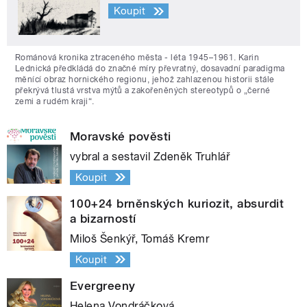
Koupit
Románová kronika ztraceného města - léta 1945–1961. Karin
Lednická předkládá do značné míry převratný, dosavadní paradigma
měnící obraz hornického regionu, jehož zahlazenou historii stále
překrývá tlustá vrstva mýtů a zakořeněných stereotypů o „černé
zemi a rudém kraji“.
Moravské pověsti
vybral a sestavil Zdeněk Truhlář
Koupit
100+24 brněnských kuriozit, absurdit
a bizarností
Miloš Šenkýř, Tomáš Kremr
Koupit
Evergreeny
Helena Vondráčková