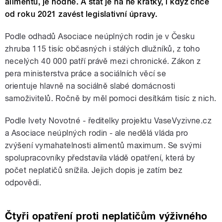
alimentů, je hodně. A stát je na ně krátký, i když chce
od roku 2021 zavést legislativní úpravy.
Podle odhadů Asociace neúplných rodin je v Česku
zhruba 115 tisíc občasných i stálých dlužníků, z toho
necelých 40 000 patří právě mezi chronické. Zákon z
pera ministerstva práce a sociálních věcí se
orientuje hlavně na sociálně slabé domácnosti
samoživitelů. Ročně by měl pomoci desítkám tisíc z nich.
Podle Ivety Novotné - ředitelky projektu VaseVyzivne.cz
a Asociace neúplných rodin - ale nedělá vláda pro
zvýšení vymahatelnosti alimentů maximum. Se svými
spolupracovníky představila vládě opatření, která by
počet neplatičů snížila. Jejich dopis je zatím bez
odpovědi.
Čtyři opatření proti neplatičům výživného