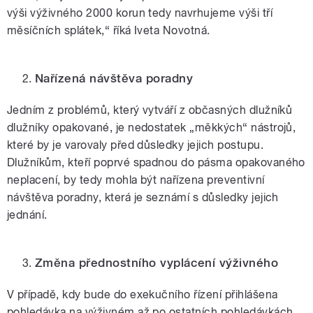
výši výživného 2000 korun tedy navrhujeme výši tří
měsíčních splátek,
“
říká Iveta Novotná.
Nařízená návštěva poradny
Jedním z problémů, který vytváří z občasných dlužníků
dlužníky opakované, je nedostatek „měkkých“ nástrojů,
které by je varovaly před důsledky jejich postupu.
Dlužníkům, kteří poprvé spadnou do pásma opakovaného
neplacení, by tedy mohla být nařízena preventivní
návštěva poradny, která je seznámí s důsledky jejich
jednání.
Změna přednostního vyplácení výživného
V případě, kdy bude do exekučního řízení přihlášena
pohledávka na výživném až po ostatních pohledávkách,