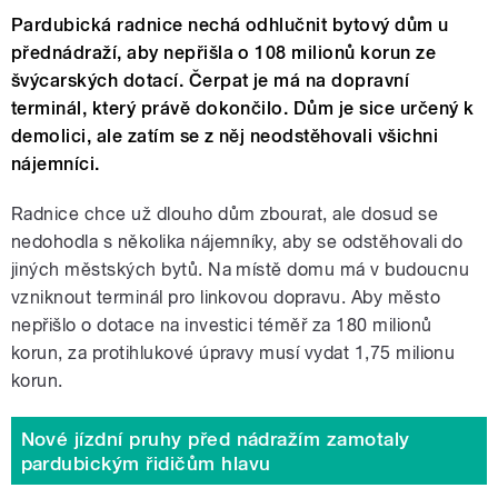
Pardubická radnice nechá odhlučnit bytový dům u
přednádraží, aby nepřišla o 108 milionů korun ze
švýcarských dotací. Čerpat je má na dopravní
terminál, který právě dokončilo. Dům je sice určený k
demolici, ale zatím se z něj neodstěhovali všichni
nájemníci.
Radnice chce už dlouho dům zbourat, ale dosud se
nedohodla s několika nájemníky, aby se odstěhovali do
jiných městských bytů. Na místě domu má v budoucnu
vzniknout terminál pro linkovou dopravu. Aby město
nepřišlo o dotace na investici téměř za 180 milionů
korun, za protihlukové úpravy musí vydat 1,75 milionu
korun.
Nové jízdní pruhy před nádražím zamotaly
pardubickým řidičům hlavu