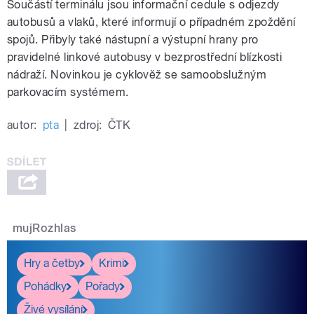
Součástí terminálu jsou informační cedule s odjezdy
autobusů a vlaků, které informují o případném zpoždění
spojů. Přibyly také nástupní a výstupní hrany pro
pravidelné linkové autobusy v bezprostřední blízkosti
nádraží. Novinkou je cyklověž se samoobslužným
parkovacím systémem.
autor:
pta
|
zdroj:
ČTK
mujRozhlas
Hry a četby
Krimi
Pohádky
Pořady
Živé vysílání