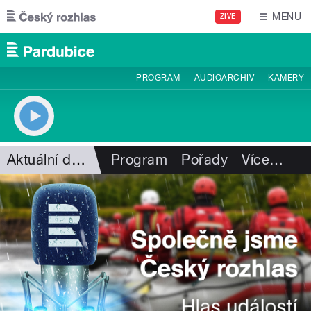
Přejít k hlavnímu obsahu
MENU
ŽIVĚ
PROGRAM
AUDIOARCHIV
KAMERY
Aktuální dění
Program
Pořady
Více
…