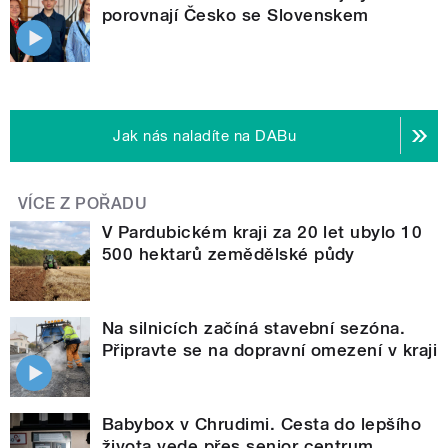
porovnají Česko se Slovenskem
Jak nás naladíte na DABu
VÍCE Z POŘADU
V Pardubickém kraji za 20 let ubylo 10
500 hektarů zemědělské půdy
Na silnicích začíná stavební sezóna.
Připravte se na dopravní omezení v kraji
Babybox v Chrudimi. Cesta do lepšího
života vede přes senior centrum