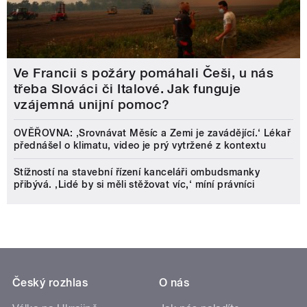
Ve Francii s požáry pomáhali Češi, u nás
třeba Slováci či Italové. Jak funguje
vzájemná unijní pomoc?
OVĚŘOVNA: ‚Srovnávat Měsíc a Zemi je zavádějící.‘ Lékař
přednášel o klimatu, video je prý vytržené z kontextu
Stížností na stavební řízení kanceláři ombudsmanky
přibývá. ‚Lidé by si měli stěžovat víc,‘ míní právníci
Český rozhlas
O nás