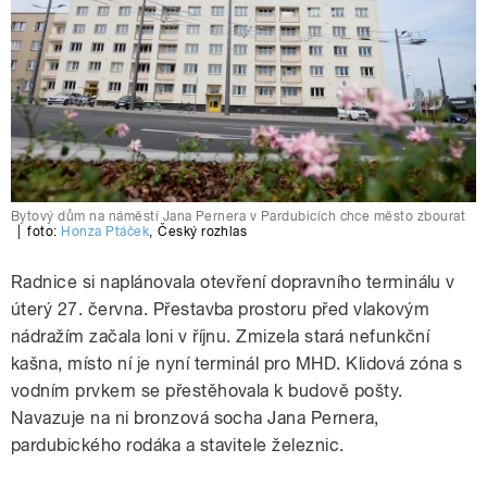
Bytový dům na náměstí Jana Pernera v Pardubicích chce město zbourat
|
foto:
Honza Ptáček
,
Český rozhlas
Radnice si naplánovala otevření dopravního terminálu v
úterý 27. června. Přestavba prostoru před vlakovým
nádražím začala loni v říjnu. Zmizela stará nefunkční
kašna, místo ní je nyní terminál pro MHD. Klidová zóna s
vodním prvkem se přestěhovala k budově pošty.
Navazuje na ni bronzová socha Jana Pernera,
pardubického rodáka a stavitele železnic.