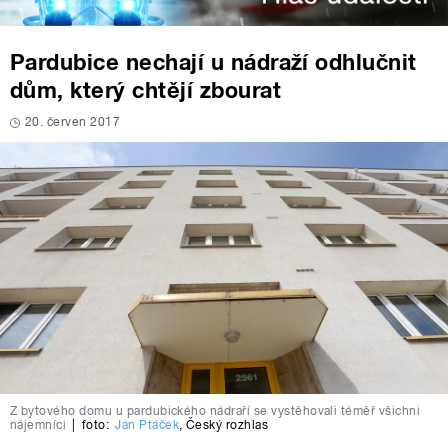
Pardubice nechají u nádraží odhlučnit
dům, který chtějí zbourat
20. červen 2017
Z bytového domu u pardubického nádraří se vystěhovali téměř všichni
nájemníci
|
foto:
Jan Ptáček
,
Český rozhlas