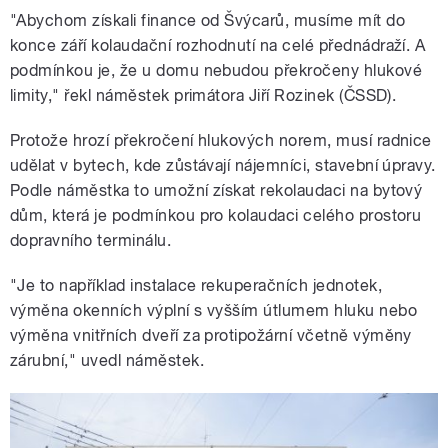
"Abychom získali finance od Švýcarů, musíme mít do
konce září kolaudační rozhodnutí na celé přednádraží. A
podmínkou je, že u domu nebudou překročeny hlukové
limity," řekl náměstek primátora Jiří Rozinek (ČSSD).
Protože hrozí překročení hlukových norem, musí radnice
udělat v bytech, kde zůstávají nájemníci, stavební úpravy.
Podle náměstka to umožní získat rekolaudaci na bytový
dům, která je podmínkou pro kolaudaci celého prostoru
dopravního terminálu.
"Je to například instalace rekuperačních jednotek,
výměna okenních výplní s vyšším útlumem hluku nebo
výměna vnitřních dveří za protipožární včetně výměny
zárubní," uvedl náměstek.