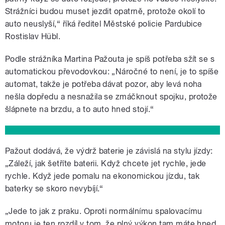
Strážníci budou muset jezdit opatrně, protože okolí to
auto neuslyší,“ říká ředitel Městské policie Pardubice
Rostislav Hübl.
Podle strážníka Martina Pažouta je spíš potřeba sžít se s
automatickou převodovkou: „Náročné to není, je to spíše
automat, takže je potřeba dávat pozor, aby levá noha
nešla dopředu a nesnažila se zmáčknout spojku, protože
šlápnete na brzdu, a to auto hned stojí.“
Pažout dodává, že výdrž baterie je závislá na stylu jízdy:
„Záleží, jak šetříte baterii. Když chcete jet rychle, jede
rychle. Když jede pomalu na ekonomickou jízdu, tak
baterky se skoro nevybíjí.“
„Jede to jak z praku. Oproti normálnímu spalovacímu
motoru je ten rozdíl v tom, že plný výkon tam máte hned