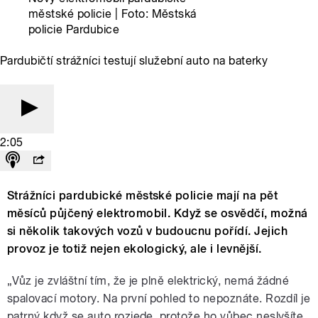
městské policie | Foto: Městská
policie Pardubice
Pardubičtí strážníci testují služební auto na baterky
2:05
Strážníci pardubické městské policie mají na pět
měsíců půjčený elektromobil. Když se osvědčí, možná
si několik takových vozů v budoucnu pořídí. Jejich
provoz je totiž nejen ekologický, ale i levnější.
„Vůz je zvláštní tím, že je plně elektrický, nemá žádné
spalovací motory. Na první pohled to nepoznáte. Rozdíl je
patrný když se auto rozjede, protože ho vůbec neslyšíte.