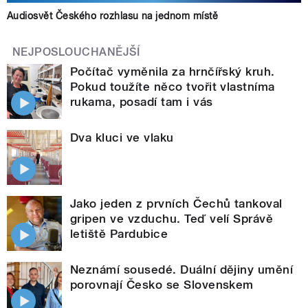
Audiosvět Českého rozhlasu na jednom místě
NEJPOSLOUCHANĚJŠÍ
Počítač vyměnila za hrnčířský kruh.
Pokud toužíte něco tvořit vlastníma
rukama, posadí tam i vás
Dva kluci ve vlaku
Jako jeden z prvních Čechů tankoval
gripen ve vzduchu. Teď velí Správě
letiště Pardubice
Neznámí sousedé. Duální dějiny umění
porovnají Česko se Slovenskem