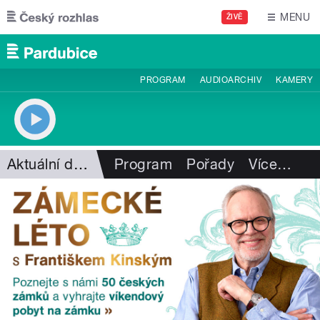
Přejít k hlavnímu obsahu
MENU
ŽIVĚ
PROGRAM
AUDIOARCHIV
KAMERY
Aktuální dění
Program
Pořady
Více
…