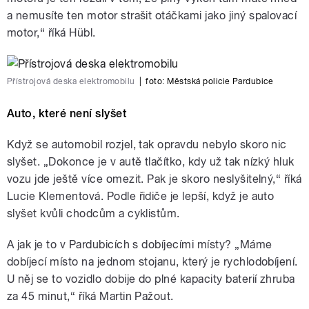
a nemusíte ten motor strašit otáčkami jako jiný spalovací
motor,“ říká Hübl.
Přístrojová deska elektromobilu
|
foto:
Městská policie Pardubice
Auto, které není slyšet
Když se automobil rozjel, tak opravdu nebylo skoro nic
slyšet. „Dokonce je v autě tlačítko, kdy už tak nízký hluk
vozu jde ještě více omezit. Pak je skoro neslyšitelný,“ říká
Lucie Klementová. Podle řidiče je lepší, když je auto
slyšet kvůli chodcům a cyklistům.
A jak je to v Pardubicích s dobíjecími místy? „Máme
dobíjecí místo na jednom stojanu, který je rychlodobíjení.
U něj se to vozidlo dobije do plné kapacity baterií zhruba
za 45 minut,“ říká Martin Pažout.