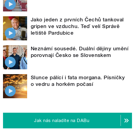
Jako jeden z prvních Čechů tankoval
gripen ve vzduchu. Teď velí Správě
letiště Pardubice
Neznámí sousedé. Duální dějiny umění
porovnají Česko se Slovenskem
Slunce pálící i fata morgana. Písničky
o vedru a horkém počasí
Jak nás naladíte na DABu