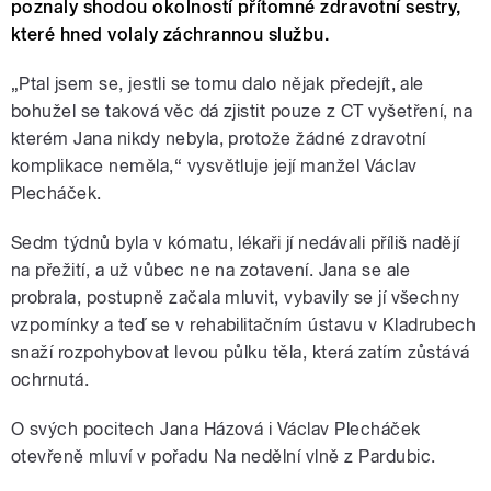
poznaly shodou okolností přítomné zdravotní sestry,
které hned volaly záchrannou službu.
„Ptal jsem se, jestli se tomu dalo nějak předejít, ale
bohužel se taková věc dá zjistit pouze z CT vyšetření, na
kterém Jana nikdy nebyla, protože žádné zdravotní
komplikace neměla,“ vysvětluje její manžel Václav
Plecháček.
Sedm týdnů byla v kómatu, lékaři jí nedávali příliš nadějí
na přežití, a už vůbec ne na zotavení. Jana se ale
probrala, postupně začala mluvit, vybavily se jí všechny
vzpomínky a teď se v rehabilitačním ústavu v Kladrubech
snaží rozpohybovat levou půlku těla, která zatím zůstává
ochrnutá.
O svých pocitech Jana Házová i Václav Plecháček
otevřeně mluví v pořadu Na nedělní vlně z Pardubic.