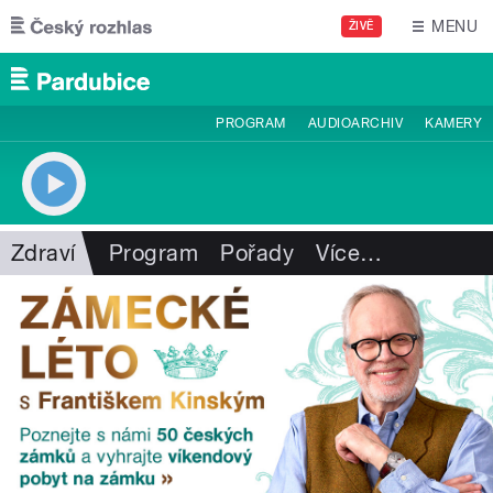
Přejít k hlavnímu obsahu
MENU
ŽIVĚ
PROGRAM
AUDIOARCHIV
KAMERY
Zdraví
Program
Pořady
Více
…