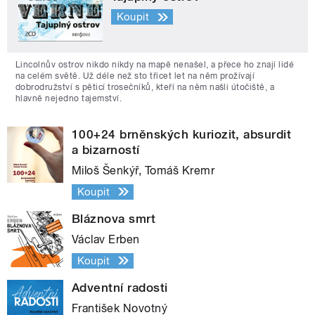
Koupit
Lincolnův ostrov nikdo nikdy na mapě nenašel, a přece ho znají lidé
na celém světě. Už déle než sto třicet let na něm prožívají
dobrodružství s pěticí trosečníků, kteří na něm našli útočiště, a
hlavně nejedno tajemství.
100+24 brněnských kuriozit, absurdit
a bizarností
Miloš Šenkýř, Tomáš Kremr
Koupit
Bláznova smrt
Václav Erben
Koupit
Adventní radosti
František Novotný