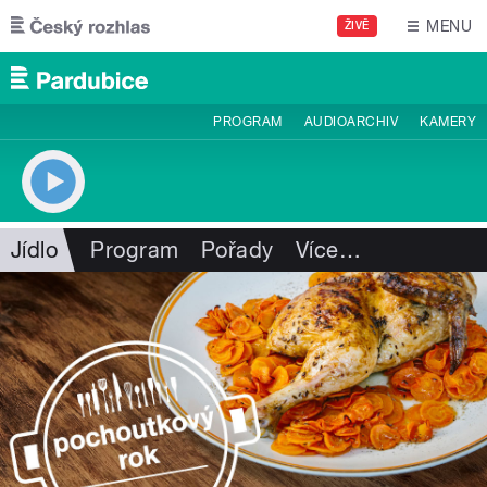
Přejít k hlavnímu obsahu
MENU
ŽIVĚ
PROGRAM
AUDIOARCHIV
KAMERY
Jídlo
Program
Pořady
Více
…