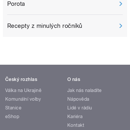
Porota
Recepty z minulých ročníků
Český rozhlas
O nás
Válka na Ukrajině
Jak nás naladíte
Komunální volby
Nápověda
Stanice
Lidé v rádiu
eShop
Kariéra
Kontakt