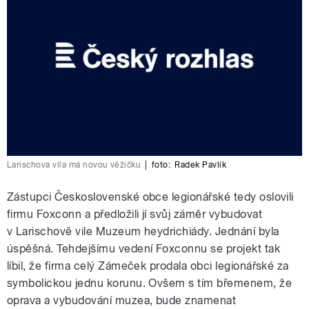
Larischova vila má novou věžičku
|
foto:
Radek Pavlík
Zástupci Československé obce legionářské tedy oslovili
firmu Foxconn a předložili jí svůj záměr vybudovat
v Larischově vile Muzeum heydrichiády. Jednání byla
úspěšná. Tehdejšímu vedení Foxconnu se projekt tak
líbil, že firma celý Zámeček prodala obci legionářské za
symbolickou jednu korunu. Ovšem s tím břemenem, že
oprava a vybudování muzea, bude znamenat