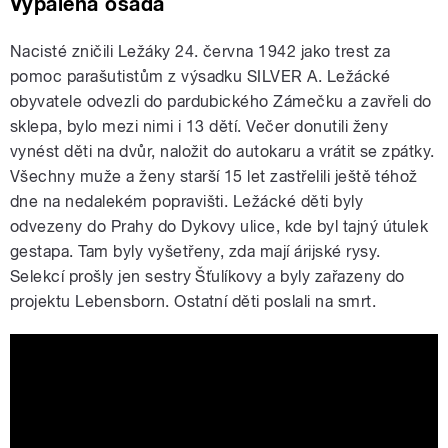
Vypálená osada
Nacisté zničili Ležáky 24. června 1942 jako trest za
pomoc parašutistům z výsadku SILVER A. Ležácké
obyvatele odvezli do pardubického Zámečku a zavřeli do
sklepa, bylo mezi nimi i 13 dětí. Večer donutili ženy
vynést děti na dvůr, naložit do autokaru a vrátit se zpátky.
Všechny muže a ženy starší 15 let zastřelili ještě téhož
dne na nedalekém popravišti. Ležácké děti byly
odvezeny do Prahy do Dykovy ulice, kde byl tajný útulek
gestapa. Tam byly vyšetřeny, zda mají árijské rysy.
Selekcí prošly jen sestry Šťulíkovy a byly zařazeny do
projektu Lebensborn. Ostatní děti poslali na smrt.
Zámeček 24. 6. 1942