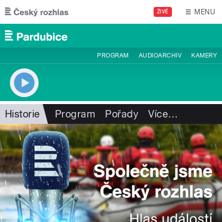
Přejít k hlavnímu obsahu
MENU
ŽIVĚ
PROGRAM
AUDIOARCHIV
KAMERY
Historie
Program
Pořady
Více
…