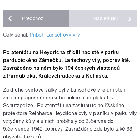
Předchozí
Následující
Celý seriál:
Příběh Larischovy vily
Po atentátu na Heydricha zřídili nacisté v parku
pardubického Zámečku, Larischovy vily, popraviště.
Zavražděno na něm bylo 194 českých vlastenců
z Pardubicka, Královéhradecka a Kolínska.
Za
druhé světové války byl v Larischově vile umístěn
záložní prapor německého policejního pluku tzv.
Schutzpolizei. Po atentátu na zastupujícího říšského
protektora Reinharda
Heydricha byly v písníku v parku vily
vztyčeny kůly a u nich probíhaly od 3.června do
9.července 1942 popravy. Zavražděno zde bylo také 33
obyvatel Ležáků.