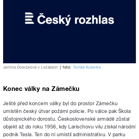
Jarmila Doležalová v Ležákách
|
foto:
Tomáš Kubelka
Konec války na Zámečku
Ještě před koncem války byl do prostor Zámečku
umístěn český útvar požární policie. Po válce pak Škola
důstojnického dorostu. Československé armádě zůstal
objekt až do roku 1956, kdy Larischovu vilu získal národní
podnik Tesla. Ten do ní umístil administrativu. V parku