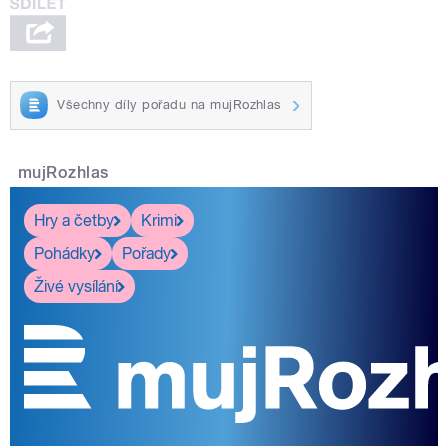
Všechny díly pořadu na mujRozhlas
mujRozhlas
Hry a četby
Krimi
Pohádky
Pořady
Živé vysílání