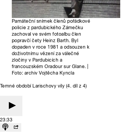
Památeční snímek členů pořádkové
policie z pardubického Zámečku
zachoval ve svém fotoalbu člen
popravčí čety Heinz Barth. Byl
dopaden v roce 1981 a odsouzen k
doživotnímu vězení za válečné
zločiny v Pardubicích a
francouzském Oradour sur Glane. |
Foto: archiv Vojtěcha Kyncla
Temné období Larischovy vily (4. díl z 4)
23:33