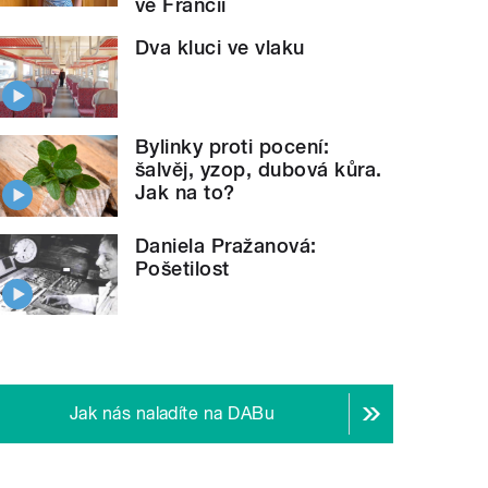
ve Francii
Dva kluci ve vlaku
Bylinky proti pocení:
šalvěj, yzop, dubová kůra.
Jak na to?
Daniela Pražanová:
Pošetilost
Jak nás naladíte na DABu