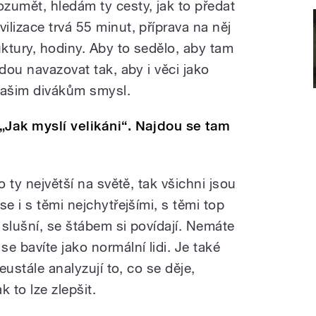
umět, hledám ty cesty, jak to předat
lizace trvá 55 minut, příprava na něj
uktury, hodiny. Aby to sedělo, aby tam
udou navazovat tak, aby i věci jako
našim divákům smysl.
„Jak myslí velikáni“. Najdou se tam
 ty největší na světě, tak všichni jsou
e i s těmi nejchytřejšími, s těmi top
, slušní, se štábem si povídají. Nemáte
e bavíte jako normální lidi. Je také
eustále analyzují to, co se děje,
k to lze zlepšit.