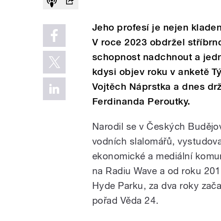
Jeho profesí je nejen kladen
V roce 2023 obdržel stříbrn
schopnost nadchnout a jedn
kdysi objev roku v anketě Tý
Vojtěch Náprstka a dnes drž
Ferdinanda Peroutky.
Narodil se v Českých Budějov
vodních slalomářů, vystudova
ekonomické a mediální komuni
na Radiu Wave a od roku 2010
Hyde Parku, za dva roky zača
pořad Věda 24.