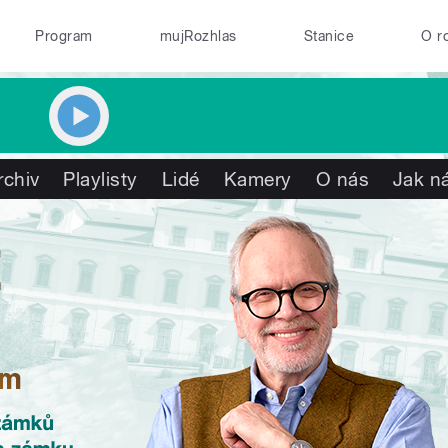
Program
mujRozhlas
Stanice
O r
rchiv
Playlisty
Lidé
Kamery
O nás
Jak ná