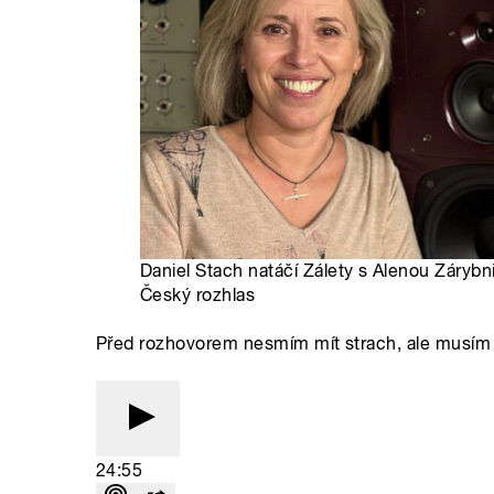
Daniel Stach natáčí Zálety s Alenou Zárybn
Český rozhlas
Před rozhovorem nesmím mít strach, ale musím m
24:55