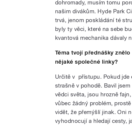
dohromady, musím tomu poroz
našim divákům. Hyde Park Civi
trvá, jenom poskládání té str
byly ty věci, které na sebe b
kvantová mechanika dávaly 
Téma tvojí přednášky znělo 
nějaké společné linky?
Určitě v přístupu. Pokud jde o
strašně v pohodě. Bavil jsem s
vědci světa, jsou hrozně fajn
vůbec žádný problém, prostě s
vidět, že přemýšlí jinak. Oni n
vyhodnocují a hledají cesty, ja