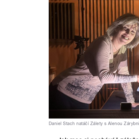
Daniel Stach natáčí Zálety s Alenou Zárybn