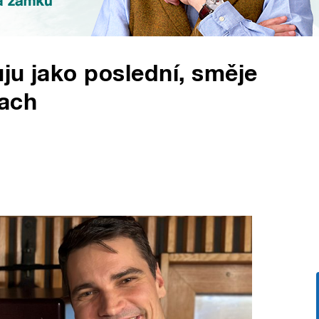
uju jako poslední, směje
tach