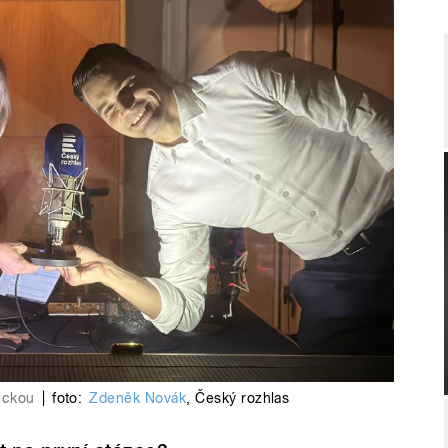
ickou
|
foto:
Zdeněk Novák
,
Český rozhlas