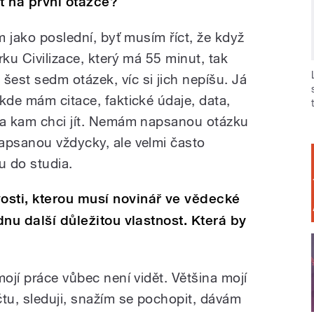
t na první otázce?
ím jako poslední, byť musím říct, že když
rku Civilizace, který má 55 minut, tak
est sedm otázek, víc si jich nepíšu. Já
kde mám citace, faktické údaje, data,
y a kam chci jít. Nemám napsanou otázku
apsanou vždycky, ale velmi často
u do studia.
osti, kterou musí novinář ve vědecké
ednu další důležitou vlastnost. Která by
mojí práce vůbec není vidět. Většina mojí
čtu, sleduji, snažím se pochopit, dávám