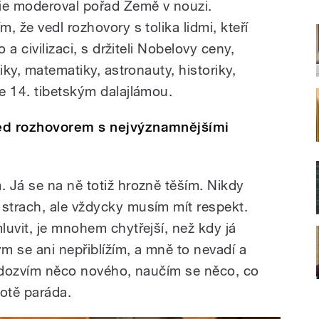
e moderoval pořad Země v nouzi.
, že vedl rozhovory s tolika lidmi, kteří
 a civilizaci, s držiteli Nobelovy ceny,
iky, matematiky, astronauty, historiky,
e 14. tibetským dalajlámou.
řed rozhovorem s nejvýznamnějšími
 Já se na ně totiž hrozně těším. Nikdy
strach, ale vždycky musím mít respekt.
uvit, je mnohem chytřejší, než kdy já
ým se ani nepřiblížím, a mně to nevadí a
e dozvím něco nového, naučím se něco, co
votě paráda.