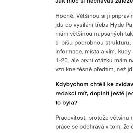
Jak moc si necháváš záleže
Hodně. Většinou si ji připrav
jdu do vysílání třeba Hyde Pa
mám většinou napsaných tak š
si píšu podrobnou strukturu, 
informace, místa a vím, kud
1-20, ale první otázku mám n
vznikne těsně předtím, než jd
Kdybychom chtěli ke zvídav
redakci mít, doplnit ještě j
to byla?
Pracovitost, protože většina 
práce se odehrává v tom, že 