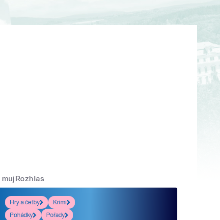
mujRozhlas
Hry a četby
Krimi
Pohádky
Pořady