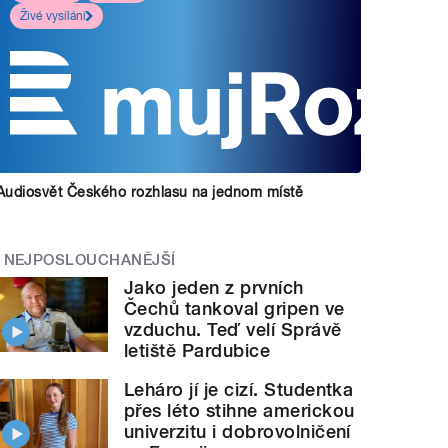
Živé vysílání
Audiosvět Českého rozhlasu na jednom místě
NEJPOSLOUCHANĚJŠÍ
Jako jeden z prvních
Čechů tankoval gripen ve
vzduchu. Teď velí Správě
letiště Pardubice
Leháro jí je cizí. Studentka
přes léto stihne americkou
univerzitu i dobrovolničení