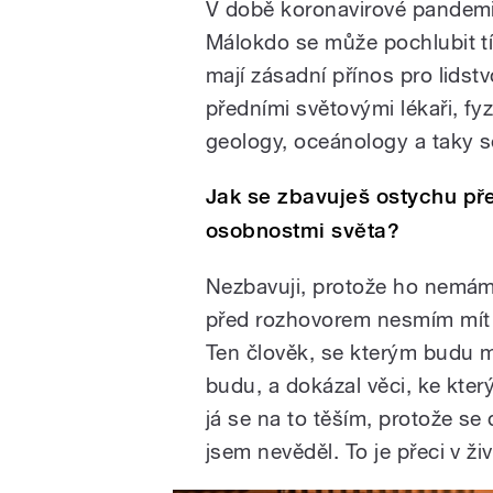
V době koronavirové pandemi
Málokdo se může pochlubit tím
mají zásadní přínos pro lidstvo
předními světovými lékaři, fyz
geology, oceánology a taky s
Jak se zbavuješ ostychu p
osobnostmi světa?
Nezbavuji, protože ho nemám.
před rozhovorem nesmím mít 
Ten člověk, se kterým budu ml
budu, a dokázal věci, ke kter
já se na to těším, protože s
jsem nevěděl. To je přeci v ži