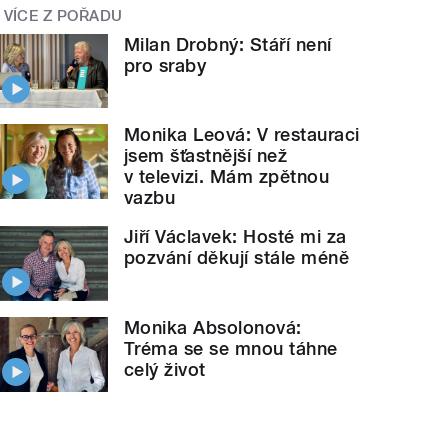
VÍCE Z POŘADU
Milan Drobný: Stáří není
pro sraby
Monika Leová: V restauraci
jsem šťastnější než
v televizi. Mám zpětnou
vazbu
Jiří Václavek: Hosté mi za
pozvání děkují stále méně
Monika Absolonová:
Tréma se se mnou táhne
celý život