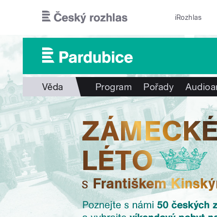
Přejít k hlavnímu obsahu
iRozhlas
Věda
Program
Pořady
Audioa