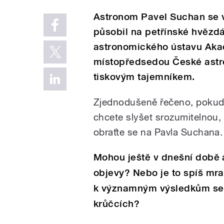
Astronom Pavel Suchan se v
působil na petřínské hvězd
astronomického ústavu Aka
místopředsedou České astro
tiskovým tajemníkem.
Zjednodušeně řečeno, pokud
chcete slyšet srozumitelnou,
obraťte se na Pavla Suchana.
Mohou ještě v dnešní době 
objevy? Nebo je to spíš mr
k významným výsledkům se
krůčcích?