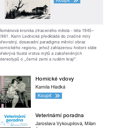
Koupit
Románová kronika ztraceného města - léta 1945–
1961. Karin Lednická předkládá do značné míry
převratný, dosavadní paradigma měnící obraz
hornického regionu, jehož zahlazenou historii stále
překrývá tlustá vrstva mýtů a zakořeněných
stereotypů o „černé zemi a rudém kraji“.
Hornické vdovy
Kamila Hladká
Koupit
Veterinární poradna
Jaroslava Vykoupilová, Milan