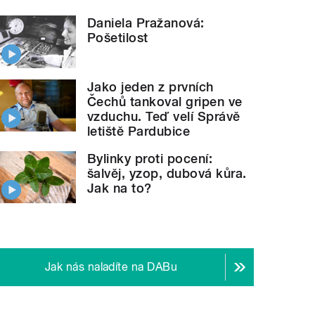
Daniela Pražanová:
Pošetilost
Jako jeden z prvních
Čechů tankoval gripen ve
vzduchu. Teď velí Správě
letiště Pardubice
Bylinky proti pocení:
šalvěj, yzop, dubová kůra.
Jak na to?
Jak nás naladíte na DABu