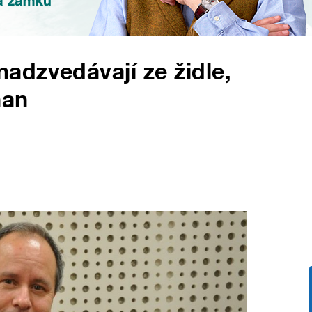
adzvedávají ze židle,
han