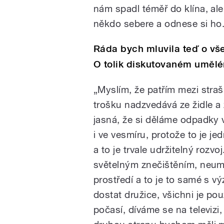
nám spadl téměř do klína, al
někdo sebere a odnese si ho
Ráda bych mluvila teď o vš
O tolik diskutovaném umělé
„Myslím, že patřím mezi strašn
trošku nadzvedává ze židle a
jasná, že si děláme odpadky v
i ve vesmíru, protože to je je
a to je trvale udržitelný rozvo
světelným znečištěním, neumí
prostředí a to je to samé s
dostat družice, všichni je p
počasí, díváme se na televizi