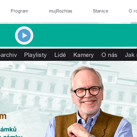
Program
mujRozhlas
Stanice
O r
archiv
Playlisty
Lidé
Kamery
O nás
Jak 