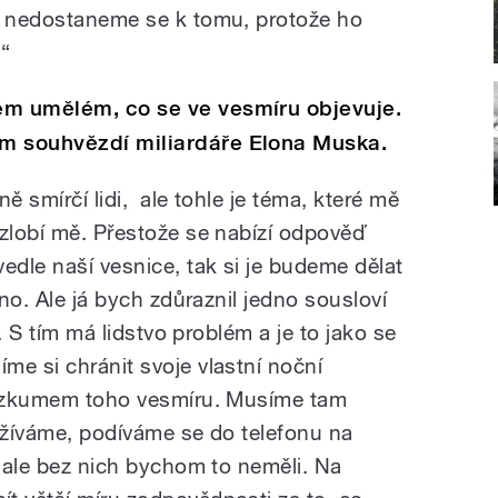
e nedostaneme se k tomu, protože ho
.“
em umělém, co se ve vesmíru objevuje.
m souhvězdí miliardáře Elona Muska.
ě smírčí lidi, ale tohle je téma, které mě
 zlobí mě. Přestože se nabízí odpověď
edle naší vesnice, tak si je budeme dělat
dno. Ale já bych zdůraznil jedno sousloví
j. S tím má lidstvo problém a je to jako se
me si chránit svoje vlastní noční
 výzkumem toho vesmíru. Musíme tam
oužíváme, podíváme se do telefonu na
, ale bez nich bychom to neměli. Na