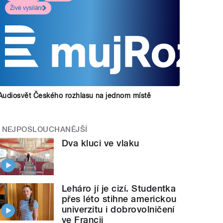
Živé vysílání
Audiosvět Českého rozhlasu na jednom místě
NEJPOSLOUCHANĚJŠÍ
Dva kluci ve vlaku
Leháro jí je cizí. Studentka
přes léto stihne americkou
univerzitu i dobrovolničení
ve Francii