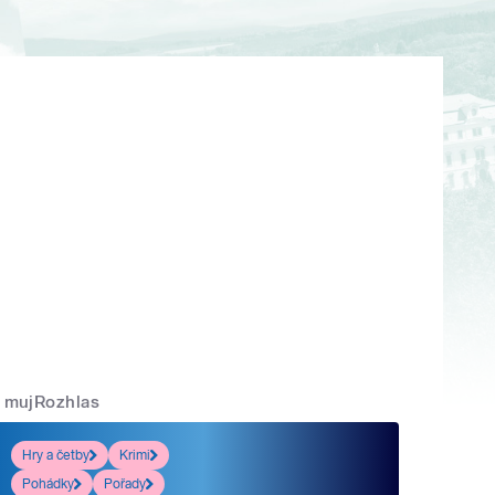
mujRozhlas
Hry a četby
Krimi
Pohádky
Pořady