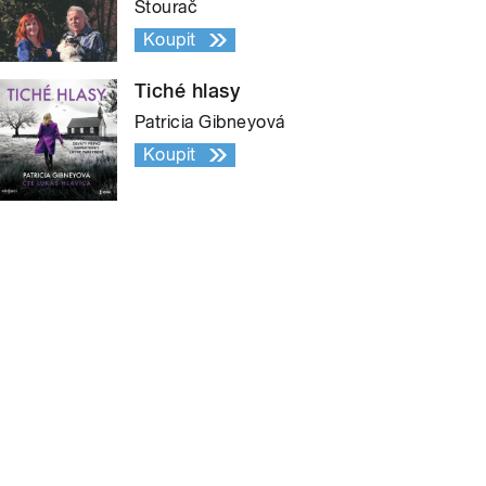
Štourač
Koupit
Tiché hlasy
Patricia Gibneyová
Koupit