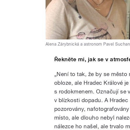
Alena Zárybnická a astronom Pavel Sucha
Řekněte mi, jak se v atmosf
„Není to tak, že by se město
obloze, ale Hradec Králové j
s rodokmenem. Označují se 
v blízkosti dopadu. A Hradec K
pozorovány, nafotografovány 
místo, ale dlouho nebyl nale
nálezce ho našel, ale trvalo m