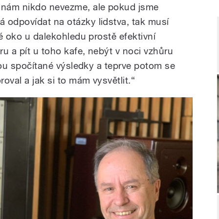
o nám nikdo nevezme, ale pokud jsme
 odpovídat na otázky lidstva, tak musí
ké oko u dalekohledu prostě efektivní
u a pít u toho kafe, nebýt v noci vzhůru
 jsou spočítané výsledky a teprve potom se
oval a jak si to mám vysvětlit.“