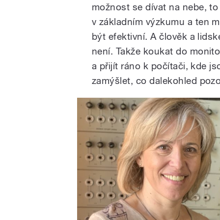
možnost se dívat na nebe, t
v základním výzkumu a ten má
být efektivní. A člověk a lids
není. Takže koukat do monitor
a přijít ráno k počítači, kde
zamýšlet, co dalekohled pozor