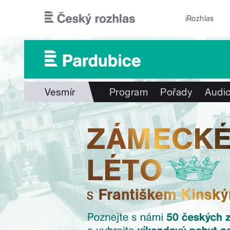
Přejít k hlavnímu obsahu
iRozhlas
Vesmír
Program
Pořady
Audio