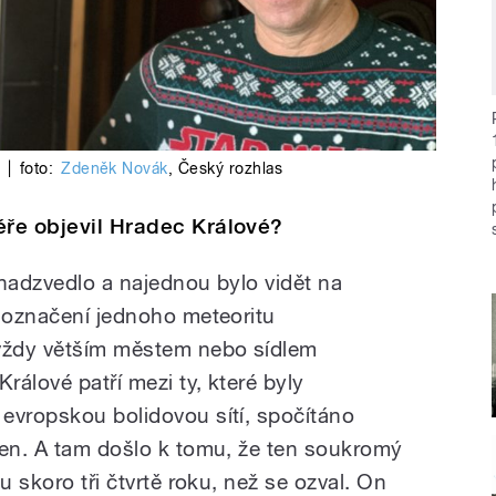
n
|
foto:
Zdeněk Novák
,
Český rozhlas
éře objevil Hradec Králové?
 nadzvedlo a najednou bylo vidět na
e označení jednoho meteoritu
vždy větším městem nebo sídlem
rálové patří mezi ty, které byly
evropskou bolidovou sítí, spočítáno
zen. A tam došlo k tomu, že ten soukromý
u skoro tři čtvrtě roku, než se ozval. On