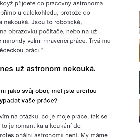
e když přijdete do pracovny astronoma,
 přímo u dalekohledu, protože do
 nekouká. Jsou to robotické,
 na obrazovku počítače, nebo na už
je mnohdy velmi mravenčí práce. Trvá mu
vědeckou práci.“
nes už astronom nekouká.
ii jako svůj obor, měl jste určitou
vypadat vaše práce?
m na otázku, co je moje práce, tak se
e to je romantika a koukání do
 profesionální astronomii není. My máme