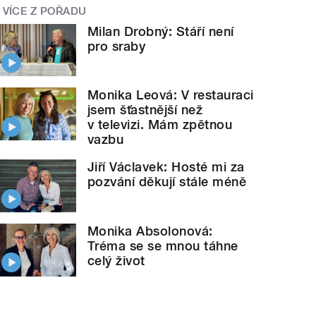
VÍCE Z POŘADU
Milan Drobný: Stáří není
pro sraby
Monika Leová: V restauraci
jsem šťastnější než
v televizi. Mám zpětnou
vazbu
Jiří Václavek: Hosté mi za
pozvání děkují stále méně
Monika Absolonová:
Tréma se se mnou táhne
celý život