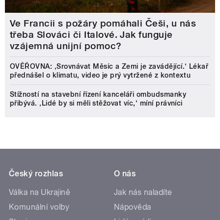
Ve Francii s požáry pomáhali Češi, u nás
třeba Slováci či Italové. Jak funguje
vzájemná unijní pomoc?
OVĚŘOVNA: ‚Srovnávat Měsíc a Zemi je zavádějící.‘ Lékař
přednášel o klimatu, video je prý vytržené z kontextu
Stížností na stavební řízení kanceláři ombudsmanky
přibývá. ‚Lidé by si měli stěžovat víc,‘ míní právníci
Český rozhlas
O nás
Válka na Ukrajině
Jak nás naladíte
Komunální volby
Nápověda