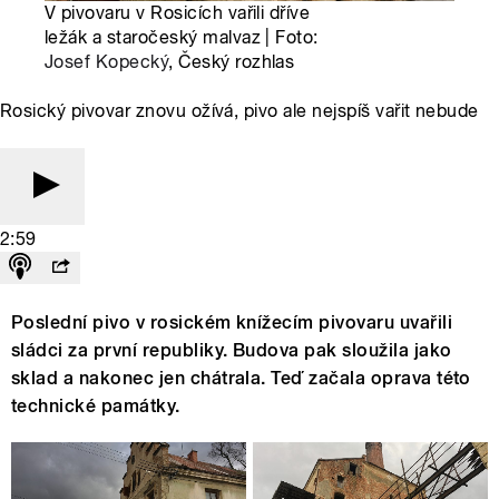
V pivovaru v Rosicích vařili dříve
ležák a staročeský malvaz | Foto:
Josef Kopecký
, Český rozhlas
Rosický pivovar znovu ožívá, pivo ale nejspíš vařit nebude
2:59
Poslední pivo v rosickém knížecím pivovaru uvařili
sládci za první republiky. Budova pak sloužila jako
sklad a nakonec jen chátrala. Teď začala oprava této
technické památky.