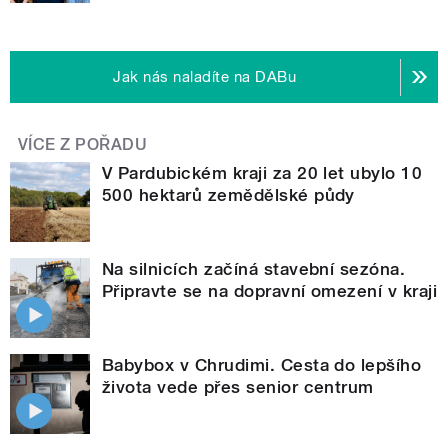
Jak nás naladíte na DABu
VÍCE Z POŘADU
V Pardubickém kraji za 20 let ubylo 10
500 hektarů zemědělské půdy
Na silnicích začíná stavební sezóna.
Připravte se na dopravní omezení v kraji
Babybox v Chrudimi. Cesta do lepšího
života vede přes senior centrum