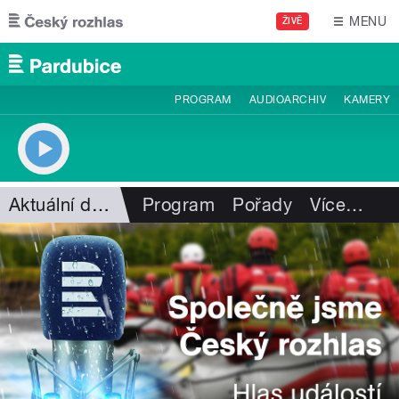
Přejít k hlavnímu obsahu
MENU
ŽIVĚ
PROGRAM
AUDIOARCHIV
KAMERY
Aktuální dění
Program
Pořady
Více
…