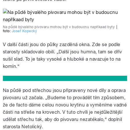
Na půdě bývalého pivovaru mohou být v budoucnu napříkaad byty
|
foto:
Josef Kopecký
V další části jsou do půlky zazděná okna. Zde se podle
starosty skladovalo obilí. „Další jsou humna, tam se dřív
sušil slad. To je taky vysoké a hluboké a navazuje to na
komín.“
Na půdě pod střechou jsou připraveny nové díly a oprava
pivovaru už začala. „Budeme to provádět tím způsobem,
že de facto dáme celou novou krytinu a vyměníme vadné
části na střeše na krovech. V tuto chvíli je nejdůležitější
udělat střechu tak, aby do pivovaru nezatékalo,“ doplnil
starosta Netolický.