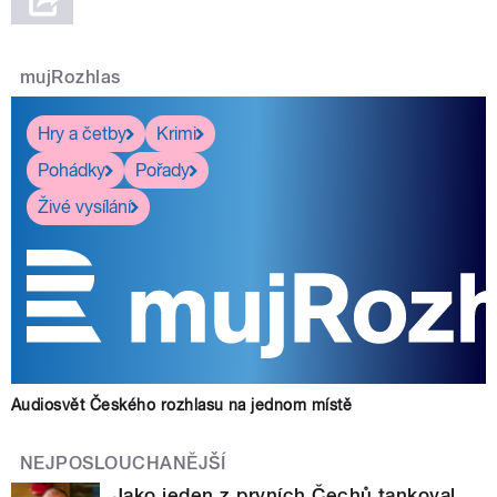
mujRozhlas
Hry a četby
Krimi
Pohádky
Pořady
Živé vysílání
Audiosvět Českého rozhlasu na jednom místě
NEJPOSLOUCHANĚJŠÍ
Jako jeden z prvních Čechů tankoval