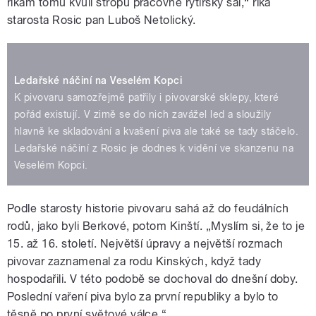
říkám tomu kvůli stropu pracovně rytířský sál,“ říká
starosta Rosic pan Luboš Netolický.
Ledařské náčiní na Veselém Kopci
K pivovaru samozřejmě patřily i pivovarské sklepy, které
pořád existují. V zimě se do nich zavážel led a sloužily
hlavně ke skladování a kvašení piva ale také se tady stáčelo.
Ledařské náčiní z Rosic je dodnes k vidění ve skanzenu na
Veselém Kopci.
Podle starosty historie pivovaru sahá až do feudálních
rodů, jako byli Berkové, potom Kinští. „Myslím si, že to je
15. až 16. století. Největší úpravy a největší rozmach
pivovar zaznamenal za rodu Kinských, když tady
hospodařili. V této podobě se dochoval do dnešní doby.
Poslední vaření piva bylo za první republiky a bylo to
těsně po první světové válce.“