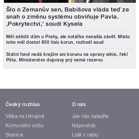
Šlo o Zemanův sen, Babišova vláda teď ze
snah o změnu systému obviňuje Pavla.
‚Pokrytectví,‘ soudí Kysela
Měl zdědit dům u Prahy, ale notářka nenašla závěť. Místo
toho měl dostat 600 tisíc korun, rozhodl soud
Státní fond nedá krajům ani korunu na opravy silnic, řekl
Půta. Ministerstvo dopravy prý nemá rezervu
Český rozhlas
O nás
Válka na Ukrajině
Jak nás naladíte
Komunální volby
Nápověda
Stanice
Lidé v rádiu