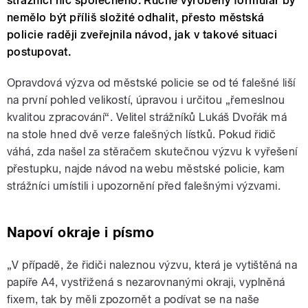
strážníci nic společného. Ručně vyrobený formulář by
nemělo být příliš složité odhalit, přesto městská
policie raději zveřejnila návod, jak v takové situaci
postupovat.
Opravdová výzva od městské policie se od té falešné liší
na první pohled velikostí, úpravou i určitou „řemeslnou
kvalitou zpracování“. Velitel strážníků Lukáš Dvořák má
na stole hned dvě verze falešných lístků. Pokud řidič
váhá, zda našel za stěračem skutečnou výzvu k vyřešení
přestupku, najde návod na webu městské policie, kam
strážníci umístili i upozornění před falešnými výzvami.
Napoví okraje i písmo
„V případě, že řidiči naleznou výzvu, která je vytištěná na
papíře A4, vystřižená s nezarovnanými okraji, vyplněná
fixem, tak by měli zpozornět a podívat se na naše