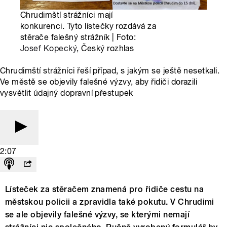
Chrudimští strážníci mají
konkurenci. Tyto lístečky rozdává za
stěrače falešný strážník | Foto:
Josef Kopecký
, Český rozhlas
Chrudimští strážníci řeší případ, s jakým se ještě nesetkali.
Ve městě se objevily falešné výzvy, aby řidiči dorazili
vysvětlit údajný dopravní přestupek
2:07
Lísteček za stěračem znamená pro řidiče cestu na
městskou policii a zpravidla také pokutu. V Chrudimi
se ale objevily falešné výzvy, se kterými nemají