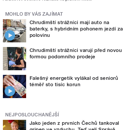
MOHLO BY VÁS ZAJÍMAT
Chrudimští strážníci mají auto na
baterky, s hybridním pohonem jezdí za
polovinu
Chrudimští strážníci varují před novou
formou podomního prodeje
Falešný energetik vylákal od seniorů
téměř sto tisíc korun
NEJPOSLOUCHANĚJŠÍ
Jako jeden z prvních Čechů tankoval
gripen ve vzduchu. Teď velí Správě