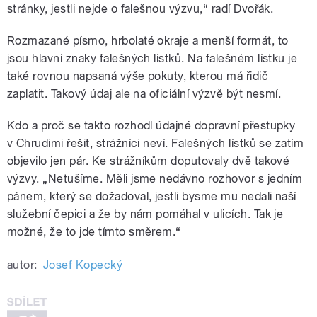
stránky, jestli nejde o falešnou výzvu,“ radí Dvořák.
Rozmazané písmo, hrbolaté okraje a menší formát, to
jsou hlavní znaky falešných lístků. Na falešném lístku je
také rovnou napsaná výše pokuty, kterou má řidič
zaplatit. Takový údaj ale na oficiální výzvě být nesmí.
Kdo a proč se takto rozhodl údajné dopravní přestupky
v Chrudimi řešit, strážníci neví. Falešných lístků se zatím
objevilo jen pár. Ke strážníkům doputovaly dvě takové
výzvy. „Netušíme. Měli jsme nedávno rozhovor s jedním
pánem, který se dožadoval, jestli bysme mu nedali naší
služební čepici a že by nám pomáhal v ulicích. Tak je
možné, že to jde tímto směrem.“
autor:
Josef Kopecký