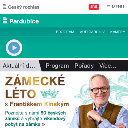
Přejít k hlavnímu obsahu
MENU
ŽIVĚ
PROGRAM
AUDIOARCHIV
KAMERY
Aktuální dění
Program
Pořady
Více
…