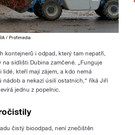
A / Profimedia
h kontejnerů i odpad, který tam nepatří,
 na sídlišti Dubina zamčené. „Funguje
li lidé, kteří mají zájem, a kdo nemá
 nádob a nekazí úsilí ostatních,“ říká Jiří
evírá jednu z popelnic.
očistily
adu čistý bioodpad, není znečištěn