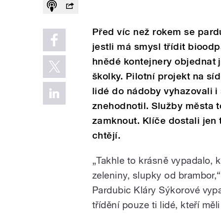
Před víc než rokem se pard
jestli má smysl třídit bioodp
hnědé kontejnery objednat 
školky. Pilotní projekt na s
lidé do nádoby vyhazovali 
znehodnotil. Služby města t
zamknout. Klíče dostali jen 
chtějí.
„Takhle to krásně vypadalo, 
zeleniny, slupky od brambor,
Pardubic Kláry Sýkorové vypad
třídění pouze ti lidé, kteří měl