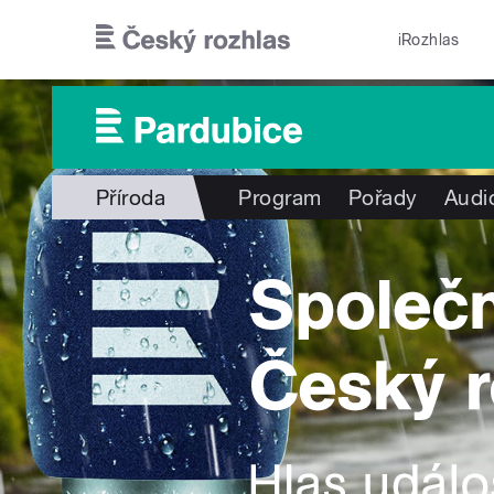
Přejít k hlavnímu obsahu
iRozhlas
Příroda
Program
Pořady
Audi