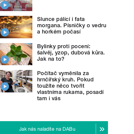
Slunce pálící i fata
morgana. Písničky o vedru
a horkém počasí
Bylinky proti pocení:
šalvěj, yzop, dubová kůra.
Jak na to?
Počítač vyměnila za
hrnčířský kruh. Pokud
toužíte něco tvořit
vlastníma rukama, posadí
tam i vás
Jak nás naladíte na DABu