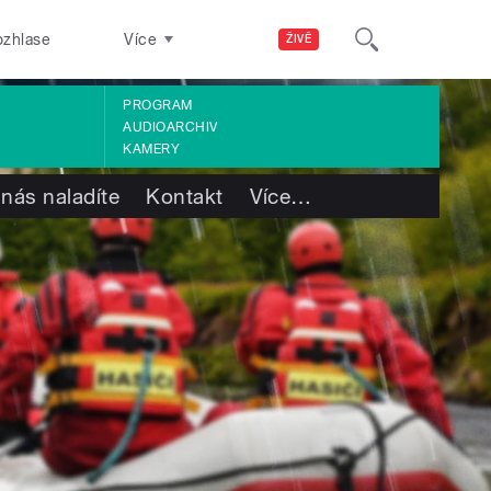
ozhlase
Více
ŽIVĚ
PROGRAM
AUDIOARCHIV
KAMERY
 nás naladíte
Kontakt
Více
…