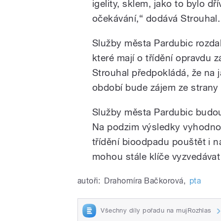
igelity, sklem, jako to bylo dř
očekávání,“ dodává Strouhal.
Služby města Pardubic rozda
které mají o třídění opravdu z
Strouhal předpokládá, že na ja
období bude zájem ze strany l
Služby města Pardubic budou
Na podzim výsledky vyhodnotí
třídění bioodpadu pouštět i na
mohou stále klíče vyzvedáva
autoři:
Drahomíra Bačkorová
,
pta
Všechny díly pořadu na mujRozhlas