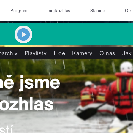
Program
mujRozhlas
Stanice
O r
oarchiv
Playlisty
Lidé
Kamery
O nás
Jak