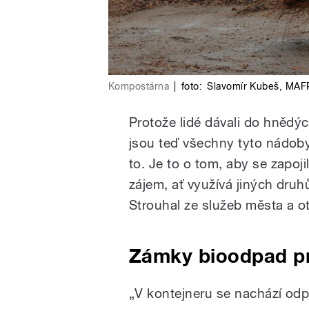
Kompostárna
|
foto:
Slavomír Kubeš
,
MAFR
Protože lidé dávali do hnědýc
jsou teď všechny tyto nádoby
to. Je to o tom, aby se zapoji
zájem, ať využívá jiných druhů
Strouhal ze služeb města a ot
Zámky bioodpad pr
„V kontejneru se nachází odp