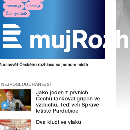
Pohádky
Pořady
Živé vysílání
Audiosvět Českého rozhlasu na jednom místě
NEJPOSLOUCHANĚJŠÍ
Jako jeden z prvních
Čechů tankoval gripen ve
vzduchu. Teď velí Správě
letiště Pardubice
Dva kluci ve vlaku