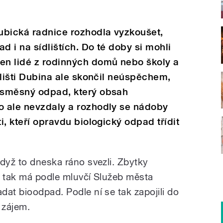
ubická radnice rozhodla vyzkoušet,
ad i na sídlištích. Do té doby si mohli
jen lidé z rodinných domů nebo školy a
ídlišti Dubina ale skončil neúspěchem,
i směsný odpad, který obsah
o ale nevzdaly a rozhodly se nádoby
ti, kteří opravdu biologický odpad třídit
když to dneska ráno svezli. Zbytky
“ tak má podle mluvčí Služeb města
at bioodpad. Podle ní se tak zapojili do
i zájem.