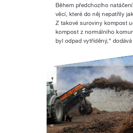
Během předchozího natáčení 
věcí, které do něj nepatřily j
Z takové suroviny kompost u
kompost z normálního komuná
byl odpad vytříděný,“ dodává