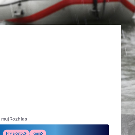
mujRozhlas
Hry a četby
Krimi