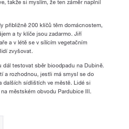
íve, takže si myslím, že ten záměr naplnil
ly přibližně 200 klíčů těm domácnostem,
ájem a ty klíče jsou zadarmo. Jiří
ře a v létě se v sílícím vegetačním
idí zvyšovat.
 dál testovat sběr bioodpadu na Dubině.
 a rozhodnou, jestli má smysl se do
 dalších sídlištích ve městě. Lidé si
t na městském obvodu Pardubice III.