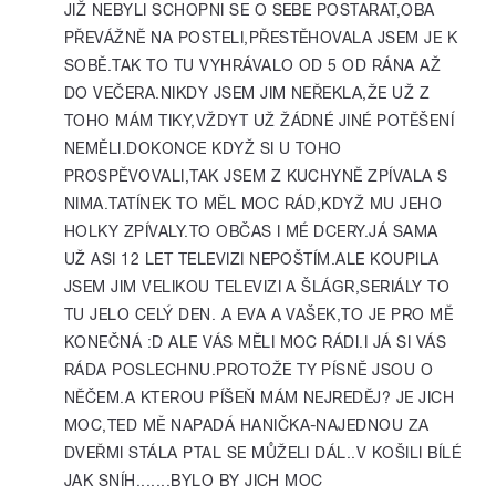
JIŽ NEBYLI SCHOPNI SE O SEBE POSTARAT,OBA
PŘEVÁŽNĚ NA POSTELI,PŘESTĚHOVALA JSEM JE K
SOBĚ.TAK TO TU VYHRÁVALO OD 5 OD RÁNA AŽ
DO VEČERA.NIKDY JSEM JIM NEŘEKLA,ŽE UŽ Z
TOHO MÁM TIKY,VŽDYT UŽ ŽÁDNÉ JINÉ POTĚŠENÍ
NEMĚLI.DOKONCE KDYŽ SI U TOHO
PROSPĚVOVALI,TAK JSEM Z KUCHYNĚ ZPÍVALA S
NIMA.TATÍNEK TO MĚL MOC RÁD,KDYŽ MU JEHO
HOLKY ZPÍVALY.TO OBČAS I MÉ DCERY.JÁ SAMA
UŽ ASI 12 LET TELEVIZI NEPOŠTÍM.ALE KOUPILA
JSEM JIM VELIKOU TELEVIZI A ŠLÁGR,SERIÁLY TO
TU JELO CELÝ DEN. A EVA A VAŠEK,TO JE PRO MĚ
KONEČNÁ :D ALE VÁS MĚLI MOC RÁDI.I JÁ SI VÁS
RÁDA POSLECHNU.PROTOŽE TY PÍSNĚ JSOU O
NĚČEM.A KTEROU PÍŠEŇ MÁM NEJREDĚJ? JE JICH
MOC,TED MĚ NAPADÁ HANIČKA-NAJEDNOU ZA
DVEŘMI STÁLA PTAL SE MŮŽELI DÁL..V KOŠILI BÍLÉ
JAK SNÍH.......BYLO BY JICH MOC