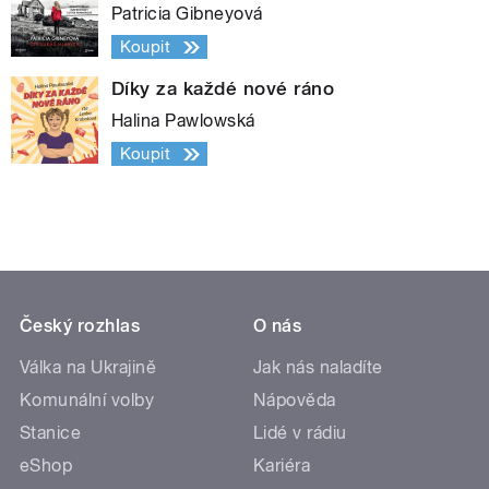
Patricia Gibneyová
Koupit
Díky za každé nové ráno
Halina Pawlowská
Koupit
Český rozhlas
O nás
Válka na Ukrajině
Jak nás naladíte
Komunální volby
Nápověda
Stanice
Lidé v rádiu
eShop
Kariéra