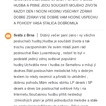
HUDBA A PISNE JSOU SOUCASTI MOJEHO ZIVOTA
KAZDY DEN I NOCNI HODINU VSECHNY ZDRAVI
DOBRE ZDRAVI VSE DOBRE VAM HODNE USPECHU
A POHODY VASA STALICA DOBROMILA
|
Sváťa z Brna
Dobrý večer paní Jano i vy všichni
posluchači hudby,Hudba je součástí života a tak
trochu zavzpomínám.Ve svém mládí jsem rád
poslouchal Raio Luxembourg , neboť to byl v
podstatě jediný zdroj světové populární
hudby.Uchvátila mne i hudba ze Semaforu a miluji jí
dodnes.Rád poslouchám melodické hity s dobrým
textem.to nikdy neomrzí a přináší to uklidnění ,
dobrou pohodu.Mám velkou sbírku LP desek i SP
desek a dnes lze poslouchat světové hity i na
Internetu.Současnou hudbu příliš nesleduji
.Umnohých písní je příliš jednoduchá melodie a stále