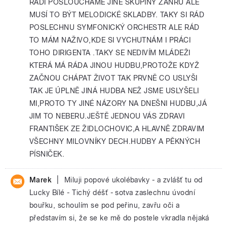
RÁDI POSLOUCHÁME JINÉ SKUPINY ŽÁNRŮ ALE
MUSÍ TO BÝT MELODICKÉ SKLADBY. TAKY SI RÁD
POSLECHNU SYMFONICKÝ ORCHESTR ALE RÁD
TO MÁM NAŽIVO,KDE SI VYCHUTNÁM I PRÁCI
TOHO DIRIGENTA .TAKY SE NEDIVÍM MLÁDEŽI
KTERÁ MÁ RÁDA JINOU HUDBU,PROTOŽE KDYŽ
ZAČNOU CHÁPAT ŽIVOT TAK PRVNĚ CO USLYŠI
TAK JE ÚPLNĚ JINÁ HUDBA NEŽ JSME USLYŠELI
MI,PROTO TY JINÉ NÁZORY NA DNEŠNI HUDBU,JÁ
JIM TO NEBERU.JEŠTĚ JEDNOU VÁS ZDRAVI
FRANTIŠEK ZE ŽIDLOCHOVIC,A HLAVNĚ ZDRAVIM
VŠECHNY MILOVNÍKY DECH.HUDBY A PĚKNÝCH
PÍSNIČEK.
|
Marek
Miluji popové ukolébavky - a zvlášť tu od
Lucky Bílé - Tichý déšť - sotva zaslechnu úvodní
bouřku, schoulím se pod peřinu, zavřu oči a
představím si, že se ke mě do postele vkradla nějaká