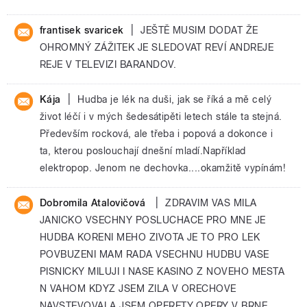
|
frantisek svaricek
JEŠTĚ MUSIM DODAT ŽE
OHROMNÝ ZÁŽITEK JE SLEDOVAT REVÍ ANDREJE
REJE V TELEVIZI BARANDOV.
|
Kája
Hudba je lék na duši, jak se říká a mě celý
život léčí i v mých šedesátipěti letech stále ta stejná.
Především rocková, ale třeba i popová a dokonce i
ta, kterou poslouchají dnešní mladí.Například
elektropop. Jenom ne dechovka....okamžitě vypínám!
|
Dobromila Atalovičová
ZDRAVIM VAS MILA
JANICKO VSECHNY POSLUCHACE PRO MNE JE
HUDBA KORENI MEHO ZIVOTA JE TO PRO LEK
POVBUZENI MAM RADA VSECHNU HUDBU VASE
PISNICKY MILUJI I NASE KASINO Z NOVEHO MESTA
N VAHOM KDYZ JSEM ZILA V ORECHOVE
NAVSTEVOVALA JSEM OPERETY OPERY V BRNE