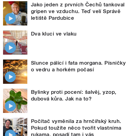
Jako jeden z prvních Čechů tankoval
gripen ve vzduchu. Teď velí Správě
letiště Pardubice
Dva kluci ve vlaku
Slunce pálící i fata morgana. Písničky
o vedru a horkém počasí
Bylinky proti pocení: šalvěj, yzop,
dubová kůra. Jak na to?
Počítač vyměnila za hrnčířský kruh.
Pokud toužíte něco tvořit vlastníma
rukama, posadí tam i vás