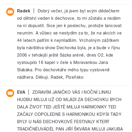
|
Radek
Dobrý večer, já jsem byl svým dědečkem
od dětství veden k dechovce, to mi zůstalo a nedám
na ní dopustit. Sice jen k poslechu, protože tancovat
neumím. A vůbec se nestydím za to, že na akcích ve
44 letech patřím k nejmladším. Vrcholným zážitkem
byla návštěva show Dechovka byla, je a bude v říjnu
2006 v tehdejší ještě Sázka aréně, dnes O2, kde
vystoupilo 16 kapel v čele s Moravankou Jana
Slabáka. Pro dechovkáře mého typu vysloveně
nádhera. Děkuji. Radek, Plzeňsko
|
EVA
ZDRAVÍM JANIČKO VÁS I NOČNÍ LINKU
HUDBU MILUJI UŽ OD MLÁDÍ ZA DECHOVKU BYCH
DALA ŽIVOT TED JEŠTĚ MILUJI HARMONIKY TED
ZAČALY ODPOLEDNE S HARMONIKOU KDYSI TADY
BYLY U NÁS DECHOVKOVÉ FESTIVALY KTERÝ
TRADIČNĚUVÁDĚL PAN JIŘÍ ŠKVÁRA MILUJI JAKUBA