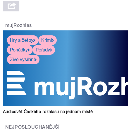
mujRozhlas
Hry a četby
Krimi
Pohádky
Pořady
Živé vysílání
Audiosvět Českého rozhlasu na jednom místě
NEJPOSLOUCHANĚJŠÍ