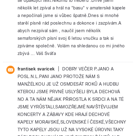
se opakující text.Nikomu to neberu .Dříve jsem
několik let zpíval a hrál na "basu" v amaterské kapele
a nepočínali jsme si vůbec špatně.Dnes si mnohé
starěí písně rád poslechnu a dokonce i zazpívám.A
abych nezpíval sám , naučil jsem několik
semaforských písní svoj 6 letou vnučku a tak si
zpíváme společně. Volám na shledanou co mi jiného
zbývá ... Váš Sváťa
|
frantisek svaricek
DOBRY VEČER P.JANO A
POSL.N.L.PANI JANO PROTOŽE NÁM S
MANŽÉLKOU JE UŽ OSMDESÁT ROKŮ A HUDBU
KTEROU JSME PRVNĚ USLYŠELI BYLA DECHOVÁ
NO A TA NÁM NĚJAK PŘIROSTLA K SRDCI A NA TÉ
JSME VYRŮSTALI,SAMOZŘEJMĚ NAVŠTĚVUJEM
KONCERTY A ZÁBAVY KDE HRAJÍ DECHOVÉ
KAPELY MORAVSKÉ,SLOVENSKÉ Í ČESKÉ,VŠECHNY
TYTO KAPELY JSOU UŽ NA VYSOKÉ ÚROVNI.TAKY