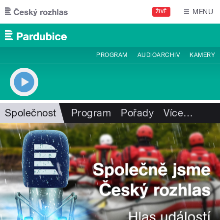
Přejít k hlavnímu obsahu
MENU
ŽIVĚ
PROGRAM
AUDIOARCHIV
KAMERY
Společnost
Program
Pořady
Více
…