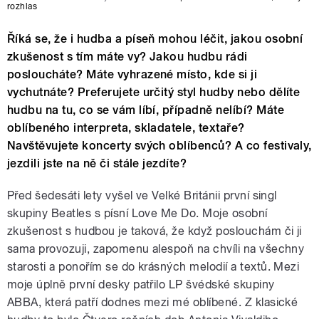
rozhlas
Říká se, že i hudba a píseň mohou léčit, jakou osobní
zkušenost s tím máte vy? Jakou hudbu rádi
posloucháte? Máte vyhrazené místo, kde si ji
vychutnáte? Preferujete určitý styl hudby nebo dělíte
hudbu na tu, co se vám líbí, případně nelíbí? Máte
oblíbeného interpreta, skladatele, textaře?
Navštěvujete koncerty svých oblíbenců? A co festivaly,
jezdili jste na ně či stále jezdíte?
Před šedesáti lety vyšel ve Velké Británii první singl
skupiny Beatles s písní Love Me Do. Moje osobní
zkušenost s hudbou je taková, že když poslouchám či ji
sama provozuji, zapomenu alespoň na chvíli na všechny
starosti a ponořím se do krásných melodií a textů. Mezi
moje úplně první desky patřilo LP švédské skupiny
ABBA, která patří dodnes mezi mé oblíbené. Z klasické