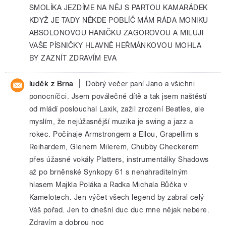
SMOLÍKA JEZDÍME NA NĚJ S PARTOU KAMARÁDEK
KDYŽ JE TADY NĚKDE POBLÍČ MÁM RÁDA MONIKU
ABSOLONOVOU HANIČKU ZAGOROVOU A MILUJI
VAŠE PÍSNIČKY HLAVNĚ HEŘMÁNKOVOU MOHLA
BY ZAZNÍT ZDRAVÍM EVA
|
luděk z Brna
Dobrý večer paní Jano a všichni
ponocníčci. Jsem poválečné dítě a tak jsem naštěstí
od mládí poslouchal Laxik, zažil zrození Beatles, ale
myslím, že nejúžasnější muzika je swing a jazz a
rokec. Počínaje Armstrongem a Ellou, Grapellim s
Reihardem, Glenem Milerem, Chubby Checkerem
přes úžasné vokály Platters, instrumentálky Shadows
až po brněnské Synkopy 61 s nenahraditelným
hlasem Majkla Poláka a Radka Michala Bůčka v
Kamelotech. Jen výčet všech legend by zabral celý
Váš pořad. Jen to dnešní duc duc mne nějak nebere.
Zdravím a dobrou noc