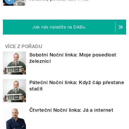
Jak nás naladíte na DABu
VÍCE Z POŘADU
Sobotní Noční linka: Moje posedlost
železnicí
Páteční Noční linka: Když čáp přestane
stačit
Čtvrteční Noční linka: Já a internet