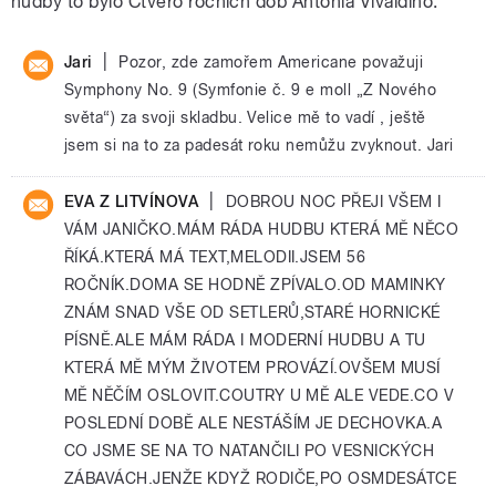
hudby to bylo Čtvero ročních dob Antonia Vivaldiho.
|
Jari
Pozor, zde zamořem Americane považuji
Symphony No. 9 (Symfonie č. 9 e moll „Z Nového
světa“) za svoji skladbu. Velice mě to vadí , ještě
jsem si na to za padesát roku nemůžu zvyknout. Jari
|
EVA Z LITVÍNOVA
DOBROU NOC PŘEJI VŠEM I
VÁM JANIČKO.MÁM RÁDA HUDBU KTERÁ MĚ NĚCO
ŘÍKÁ.KTERÁ MÁ TEXT,MELODII.JSEM 56
ROČNÍK.DOMA SE HODNĚ ZPÍVALO.OD MAMINKY
ZNÁM SNAD VŠE OD SETLERŮ,STARÉ HORNICKÉ
PÍSNĚ.ALE MÁM RÁDA I MODERNÍ HUDBU A TU
KTERÁ MĚ MÝM ŽIVOTEM PROVÁZÍ.OVŠEM MUSÍ
MĚ NĚČÍM OSLOVIT.COUTRY U MĚ ALE VEDE.CO V
POSLEDNÍ DOBĚ ALE NESTÁŠÍM JE DECHOVKA.A
CO JSME SE NA TO NATANČILI PO VESNICKÝCH
ZÁBAVÁCH.JENŽE KDYŽ RODIČE,PO OSMDESÁTCE