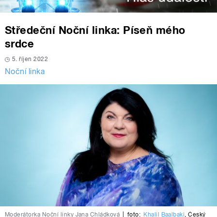
Středeční Noční linka: Píseň mého
srdce
5. říjen 2022
Noční linka
Moderátorka Noční linky Jana Chládková
|
foto:
Khalil Baalbaki
,
Český