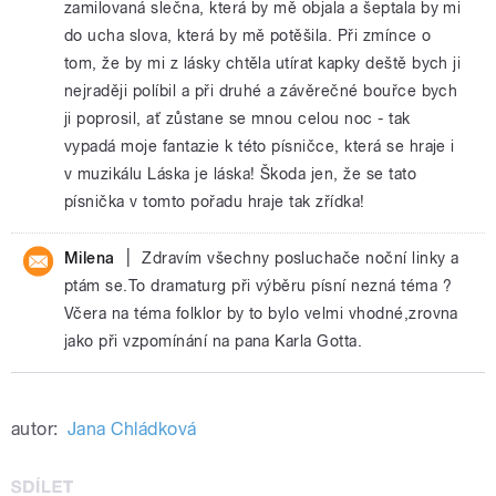
zamilovaná slečna, která by mě objala a šeptala by mi
do ucha slova, která by mě potěšila. Při zmínce o
tom, že by mi z lásky chtěla utírat kapky deště bych ji
nejraději políbil a při druhé a závěrečné bouřce bych
ji poprosil, ať zůstane se mnou celou noc - tak
vypadá moje fantazie k této písničce, která se hraje i
v muzikálu Láska je láska! Škoda jen, že se tato
písnička v tomto pořadu hraje tak zřídka!
|
Milena
Zdravím všechny posluchače noční linky a
ptám se.To dramaturg při výběru písní nezná téma ?
Včera na téma folklor by to bylo velmi vhodné,zrovna
jako při vzpomínání na pana Karla Gotta.
autor:
Jana Chládková