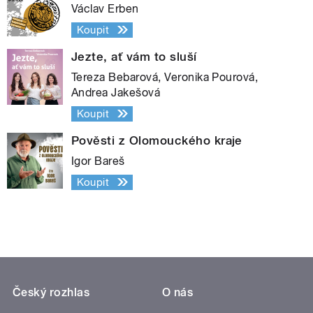
Václav Erben
Koupit
Jezte, ať vám to sluší
Tereza Bebarová, Veronika Pourová,
Andrea Jakešová
Koupit
Pověsti z Olomouckého kraje
Igor Bareš
Koupit
Český rozhlas
O nás