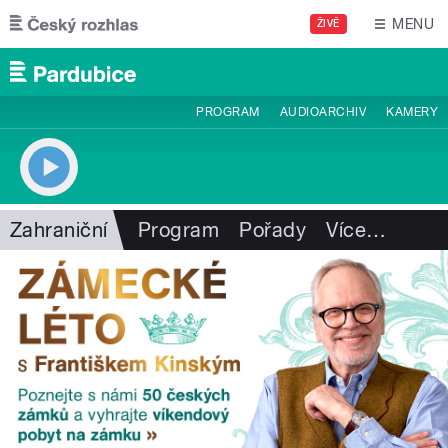
Přejít k hlavnímu obsahu
MENU
ŽIVĚ
PROGRAM
AUDIOARCHIV
KAMERY
Zahraniční
Program
Pořady
Více
…