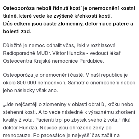
Osteoporóza neboli řídnutí kostí je onemocnění kostní
tkáně, které vede ke zvýšené křehkosti kostí.
Důsledkem jsou časté zlomeniny, deformace páteře a
bolesti zad.
Důležité je nemoc odhalit včas, řekl v rozhlasové
Radioporadně MUDr. Viktor Hundža - vedoucí lékař
Osteocentra Krajské nemocnice Pardubice.
Osteoporóza je onemocnění časté. V naší republice je
okolo 800 000 nemocných. Samotné onemocnění nebolí
jeho následky však ano.
„Jde nejčastěji o zlomeniny v oblasti obratlů, krčku nebo
stehenní kosti. A to vede následně k výraznému zhoršení
kvality života. Pacienti trpí po zbytek svého života,“ říká
doktor Hundža. Nejvíce jsou ohrožené ženy po
menopauze. Po padesátce je nejvyšší čas začít na