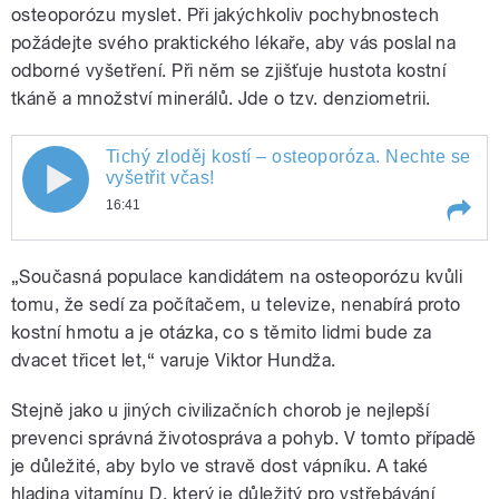
osteoporózu myslet. Při jakýchkoliv pochybnostech
požádejte svého praktického lékaře, aby vás poslal na
odborné vyšetření. Při něm se zjišťuje hustota kostní
tkáně a množství minerálů. Jde o tzv. denziometrii.
Tichý zloděj kostí – osteoporóza. Nechte se
vyšetřit včas!
16:41
Play /
Tichý zloděj kostí – osteoporóza. Nechte se vyšetřit včas!
„Současná populace kandidátem na osteoporózu kvůli
tomu, že sedí za počítačem, u televize, nenabírá proto
kostní hmotu a je otázka, co s těmito lidmi bude za
dvacet třicet let,“ varuje Viktor Hundža.
Stejně jako u jiných civilizačních chorob je nejlepší
prevenci správná životospráva a pohyb. V tomto případě
je důležité, aby bylo ve stravě dost vápníku. A také
pause
hladina vitamínu D, který je důležitý pro vstřebávání