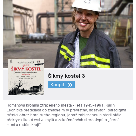
Šikmý kostel 3
Koupit
Románová kronika ztraceného města - léta 1945–1961. Karin
Lednická předkládá do značné míry převratný, dosavadní paradigma
měnící obraz hornického regionu, jehož zahlazenou historii stále
překrývá tlustá vrstva mýtů a zakořeněných stereotypů o „černé
zemi a rudém kraji“.