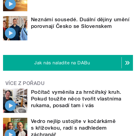
Neznámí sousedé. Duální dějiny umění
porovnají Česko se Slovenskem
Jak nás naladíte na DABu
VÍCE Z POŘADU
Počítač vyměnila za hrnčířský kruh.
Pokud toužíte něco tvořit vlastníma
rukama, posadí tam i vás
Vedro nejlíp ustojíte v kočárkárně
s křížovkou, radí s nadhledem
záchranář