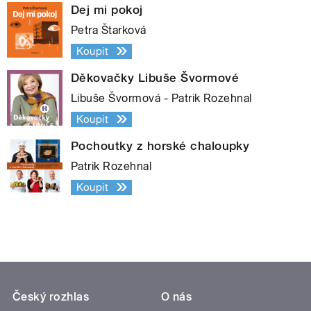
Dej mi pokoj
Petra Štarková
Koupit
Děkovačky Libuše Švormové
Libuše Švormová - Patrik Rozehnal
Koupit
Pochoutky z horské chaloupky
Patrik Rozehnal
Koupit
Český rozhlas
O nás