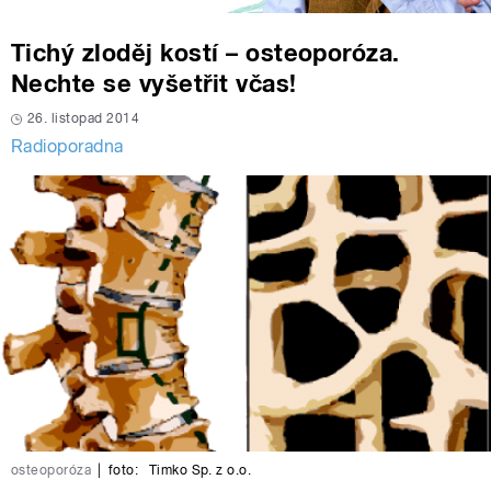
Tichý zloděj kostí – osteoporóza.
Nechte se vyšetřit včas!
26. listopad 2014
Radioporadna
osteoporóza
|
foto:
Timko Sp. z o.o.