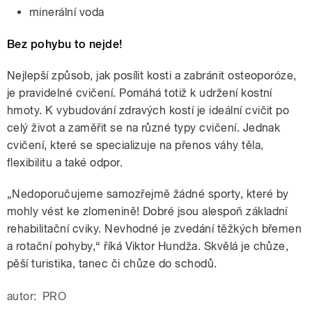
minerální voda
Bez pohybu to nejde!
Nejlepší způsob, jak posílit kosti a zabránit osteoporóze,
je pravidelné cvičení. Pomáhá totiž k udržení kostní
hmoty. K vybudování zdravých kostí je ideální cvičit po
celý život a zaměřit se na různé typy cvičení. Jednak
cvičení, které se specializuje na přenos váhy těla,
flexibilitu a také odpor.
„Nedoporučujeme samozřejmě žádné sporty, které by
mohly vést ke zlomenině! Dobré jsou alespoň základní
rehabilitační cviky. Nevhodné je zvedání těžkých břemen
a rotační pohyby,“ říká Viktor Hundža. Skvělá je chůze,
pěší turistika, tanec či chůze do schodů.
autor:
PRO