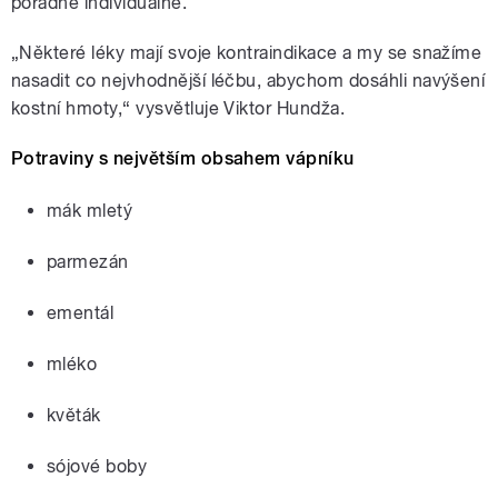
poradně individuálně.
„Některé léky mají svoje kontraindikace a my se snažíme
nasadit co nejvhodnější léčbu, abychom dosáhli navýšení
kostní hmoty,“ vysvětluje Viktor Hundža.
Potraviny s největším obsahem vápníku
mák mletý
parmezán
ementál
mléko
květák
sójové boby