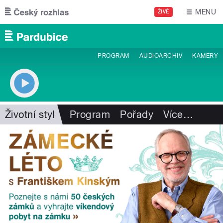
Přejít k hlavnímu obsahu
MENU
ŽIVĚ
PROGRAM
AUDIOARCHIV
KAMERY
Životní styl
Program
Pořady
Více
…