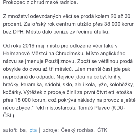
Prokopec z chrudimské radnice.
Z množství odevzdaných věcí se prodá kolem 20 až 30
procent. Za loňský rok centrum utržilo přes 38 000 korun
bez DPH. Město dalo peníze zvířecímu útulku.
Od roku 2019 mají místo pro odložené věci také v
Heřmanově Městci na Chrudimsku. Místo anglického
názvu se jmenuje Použij znovu. Zboží se většinou prodá
obvykle do dvou až tří měsíců. „Jen menší část jde pak
neprodaná do odpadu. Nejvíce jdou na odbyt knihy,
hračky, keramika, nádobí, sklo, ale i kola, lyže, koloběžky,
kočárky. Výtěžek z prodeje činil za první čtvrtletí letoška
přes 18 000 korun, což pokrývá náklady na provoz a ještě
něco zbyde," řekl místostarosta Tomáš Plavec (KDU-
ČSL).
autoři:
ba
,
pta
|
zdroje:
Český rozhlas
,
ČTK