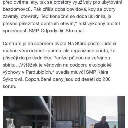
před dvěma lety, tak se prostory využívaly pro ubytování
bezdomovců. Pak přišla doba covidová, kdy se dvory
zavíraly, otevíraly. Teď konečně se doba uklidnila, je
přesně příležitost centrum otevřít,“ řekl výkonný ředitel
společnosti SMP-Odpady Jiří Strouhal.
Centrum je na sběrném dvoře Na Staré poště. Lidé si
mohou věci odnést zdarma, ale organizace doufá, že
přispějí do pokladničky. Peníze půjdou na veřejnou
sbírku. „Výtěžek je věnován na podporu ekologické
výchovy v Pardubicích,“ uvedla mluvčí SMP Klára
Sýkorová. Doporučené ceny jsou od deseti do 200
korun.