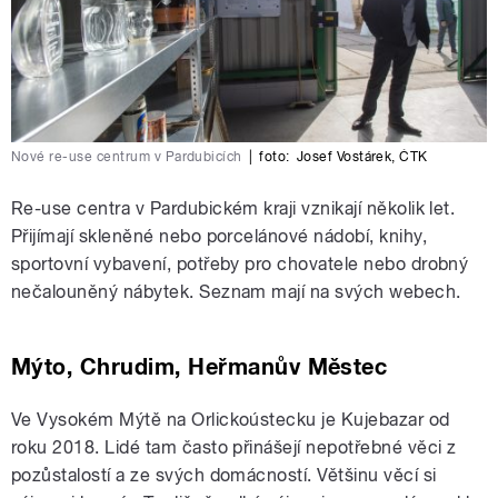
Nové re-use centrum v Pardubicích
|
foto:
Josef Vostárek
,
ČTK
Re-use centra v Pardubickém kraji vznikají několik let.
Přijímají skleněné nebo porcelánové nádobí, knihy,
sportovní vybavení, potřeby pro chovatele nebo drobný
nečalouněný nábytek. Seznam mají na svých webech.
Mýto, Chrudim, Heřmanův Městec
Ve Vysokém Mýtě na Orlickoústecku je Kujebazar od
roku 2018. Lidé tam často přinášejí nepotřebné věci z
pozůstalostí a ze svých domácností. Většinu věcí si