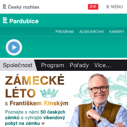
Přejít k hlavnímu obsahu
MENU
ŽIVĚ
PROGRAM
AUDIOARCHIV
KAMERY
Společnost
Program
Pořady
Více
…