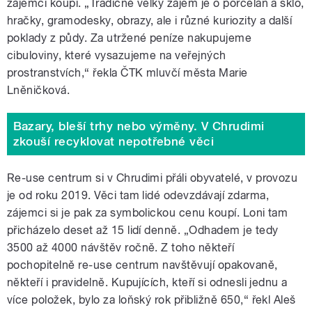
zájemci koupí. „Tradičně velký zájem je o porcelán a sklo,
hračky, gramodesky, obrazy, ale i různé kuriozity a další
poklady z půdy. Za utržené peníze nakupujeme
cibuloviny, které vysazujeme na veřejných
prostranstvích,“ řekla ČTK mluvčí města Marie
Lněničková.
Bazary, bleší trhy nebo výměny. V Chrudimi
zkouší recyklovat nepotřebné věci
Re-use centrum si v Chrudimi přáli obyvatelé, v provozu
je od roku 2019. Věci tam lidé odevzdávají zdarma,
zájemci si je pak za symbolickou cenu koupí. Loni tam
přicházelo deset až 15 lidí denně. „Odhadem je tedy
3500 až 4000 návštěv ročně. Z toho někteří
pochopitelně re-use centrum navštěvují opakovaně,
někteří i pravidelně. Kupujících, kteří si odnesli jednu a
více položek, bylo za loňský rok přibližně 650,“ řekl Aleš