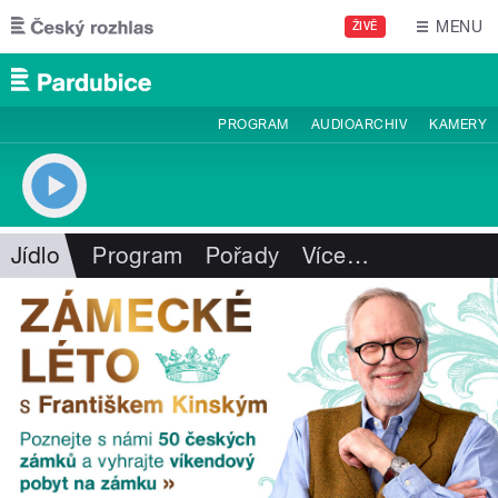
Přejít k hlavnímu obsahu
MENU
ŽIVĚ
PROGRAM
AUDIOARCHIV
KAMERY
Jídlo
Program
Pořady
Více
…