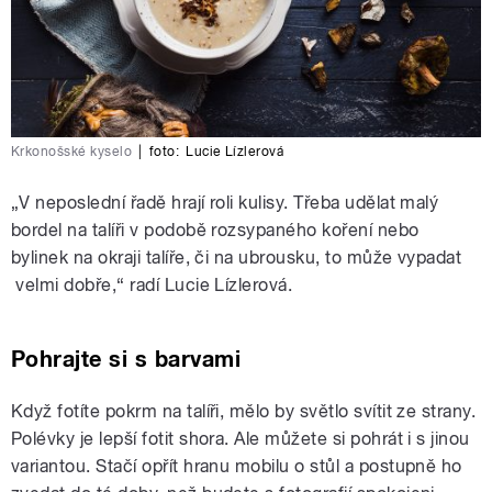
Krkonošské kyselo
|
foto:
Lucie Lízlerová
„V neposlední řadě hrají roli kulisy. Třeba udělat malý
bordel na talíři v podobě rozsypaného koření nebo
bylinek na okraji talíře, či na ubrousku, to může vypadat
velmi dobře,“ radí Lucie Lízlerová.
Pohrajte si s barvami
Když fotíte pokrm na talíři, mělo by světlo svítit ze strany.
Polévky je lepší fotit shora. Ale můžete si pohrát i s jinou
variantou. Stačí opřít hranu mobilu o stůl a postupně ho