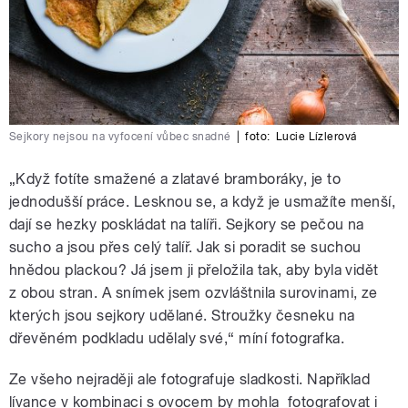
Sejkory nejsou na vyfocení vůbec snadné
|
foto:
Lucie Lízlerová
„Když fotíte smažené a zlatavé bramboráky, je to
jednodušší práce. Lesknou se, a když je usmažíte menší,
dají se hezky poskládat na talíři. Sejkory se pečou na
sucho a jsou přes celý talíř. Jak si poradit se suchou
hnědou plackou? Já jsem ji přeložila tak, aby byla vidět
z obou stran. A snímek jsem ozvláštnila surovinami, ze
kterých jsou sejkory udělané. Stroužky česneku na
dřevěném podkladu udělaly své,“ míní fotografka.
Ze všeho nejraději ale fotografuje sladkosti. Například
lívance v kombinaci s ovocem by mohla fotografovat i