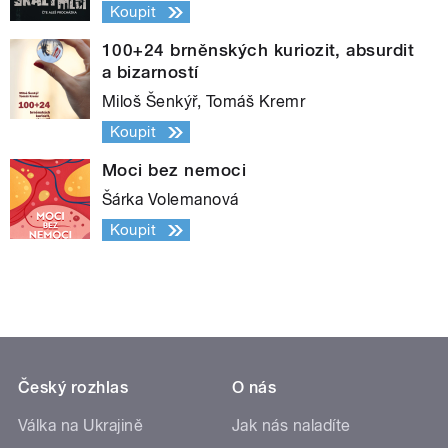
Koupit
100+24 brněnských kuriozit, absurdit
a bizarností
Miloš Šenkýř, Tomáš Kremr
Koupit
Moci bez nemoci
Šárka Volemanová
Koupit
Český rozhlas
O nás
Válka na Ukrajině
Jak nás naladíte