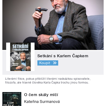
Setkání s Karlem Čapkem
Koupit
Literární fikce, pokus přiblížit literární nadsázkou spisovatele,
filozofa, ale hlavně člověka Karla Čapka trochu jinou formou.
O čem skály mlčí
Kateřina Surmanová