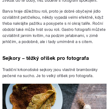
zvedat do té doby, než budete s fotografií spokojeni.
Barva hraje důležitou roli, proto je dobré obyčejné jídlo
ozvláštnit petrželkou, někdy vypadá velmi efektně, když
třeba nakrájíte pažitku a posypete s ní okraj talíře. Roční
období také může hrát svou roli. Gastro fotografii můžete
ozvláštnit jarním kvítím, na podzim jeřabinami, v zimě
jehličím, a podobně, ale i tady umírněně a s citem.
Sejkory – těžký oříšek pro fotografa
Tradiční krkonošské sejkory jsou vlastně bramboráky
pečené na sucho. Je to velký oříšek pro fotografa.