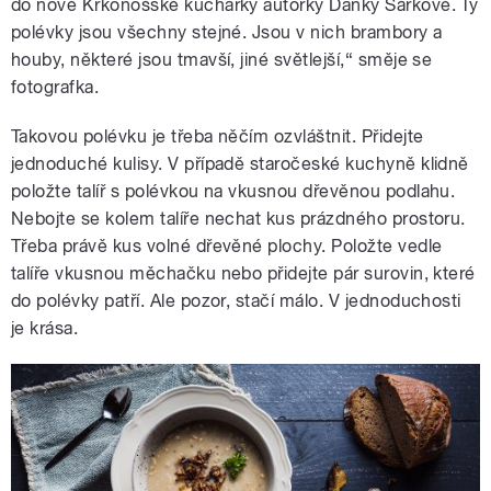
do nové Krkonošské kuchařky autorky Danky Šárkové. Ty
polévky jsou všechny stejné. Jsou v nich brambory a
houby, některé jsou tmavší, jiné světlejší,“ směje se
fotografka.
Takovou polévku je třeba něčím ozvláštnit. Přidejte
jednoduché kulisy. V případě staročeské kuchyně klidně
položte talíř s polévkou na vkusnou dřevěnou podlahu.
Nebojte se kolem talíře nechat kus prázdného prostoru.
Třeba právě kus volné dřevěné plochy. Položte vedle
talíře vkusnou měchačku nebo přidejte pár surovin, které
do polévky patří. Ale pozor, stačí málo. V jednoduchosti
je krása.