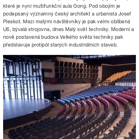
které je nyní multifunkční aula Gong. Pod obojím je
podepsaný významný český architekt a urbanista Josef
Pleskot. Mezi malými návštěvníky je pak velmi oblíbená
U6, bývalá strojovna, dnes Malý svět techniky. Moderní a
nově postavená budova Velkého světa techniky pak
představuje protipól starých industriálních staveb.