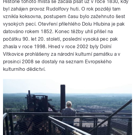
Historie tohoto místa se začala psát už v roce 1830, kdy
byl zahájen provoz Rudolfovy huti. O rok později tam
vznikla koksovna, postupem času bylo zažehnuto šest
vysokých pecí. Otevření přilehlého Dolu Hlubina je pak
datováno rokem 1852. Konec těžby uhlí přišel na
počátku 90. let 20. století, poslední vysoká pec pak
zhasla v roce 1998. Hned v roce 2002 byly Dolní
Vítkovice prohlášeny za národní kulturní památku a v
prosinci 2008 se dostaly na seznam Evropského
kulturního dědictví.