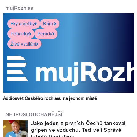
mujRozhlas
Hry a četby
Krimi
Pohádky
Pořady
Živé vysílání
Audiosvět Českého rozhlasu na jednom místě
NEJPOSLOUCHANĚJŠÍ
Jako jeden z prvních Čechů tankoval
gripen ve vzduchu. Teď velí Správě
letiště Pardubice