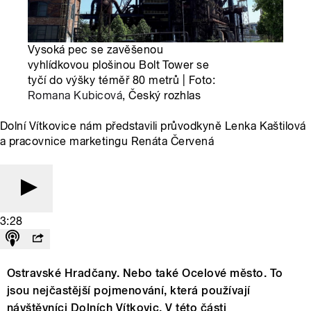
Vysoká pec se zavěšenou
vyhlídkovou plošinou Bolt Tower se
tyčí do výšky téměř 80 metrů | Foto:
Romana Kubicová
, Český rozhlas
Dolní Vítkovice nám představili průvodkyně Lenka Kaštilová
a pracovnice marketingu Renáta Červená
3:28
Ostravské Hradčany. Nebo také Ocelové město. To
jsou nejčastější pojmenování, která používají
návštěvníci Dolních Vítkovic. V této části