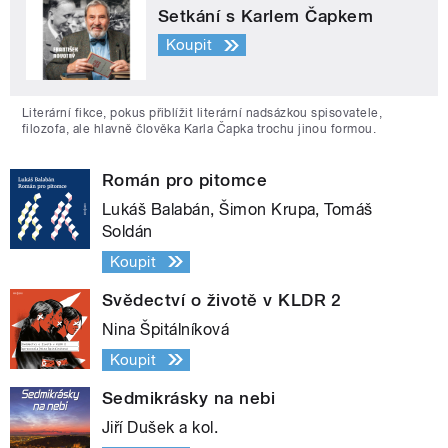
Setkání s Karlem Čapkem
Koupit
Literární fikce, pokus přiblížit literární nadsázkou spisovatele,
filozofa, ale hlavně člověka Karla Čapka trochu jinou formou.
Román pro pitomce
Lukáš Balabán, Šimon Krupa, Tomáš
Soldán
Koupit
Svědectví o životě v KLDR 2
Nina Špitálníková
Koupit
Sedmikrásky na nebi
Jiří Dušek a kol.