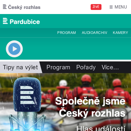
Přejít k hlavnímu obsahu
MENU
ŽIVĚ
PROGRAM
AUDIOARCHIV
KAMERY
Tipy na výlet
Program
Pořady
Více
…