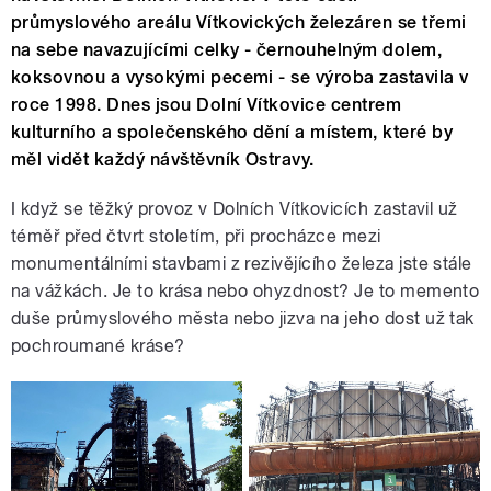
průmyslového areálu Vítkovických železáren se třemi
na sebe navazujícími celky - černouhelným dolem,
koksovnou a vysokými pecemi - se výroba zastavila v
roce 1998. Dnes jsou Dolní Vítkovice centrem
kulturního a společenského dění a místem, které by
měl vidět každý návštěvník Ostravy.
I když se těžký provoz v Dolních Vítkovicích zastavil už
téměř před čtvrt stoletím, při procházce mezi
monumentálními stavbami z rezivějícího železa jste stále
na vážkách. Je to krása nebo ohyzdnost? Je to memento
duše průmyslového města nebo jizva na jeho dost už tak
pochroumané kráse?