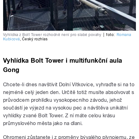
Vyhlídka z Bolt Tower rozhodně není pro slabé povahy
|
foto:
Romana
Kubicová
,
Český rozhlas
Vyhlídka Bolt Tower i multifunkční aula
Gong
Chcete-li dnes navštívit Dolní Vítkovice, vyhraďte si na to
nejméně celý jeden den. Určitě totiž musíte absolvovat s
průvodcem prohlídku vysokopecního závodu, jehož
součástí je výjezd na vysokou pec a návštěva unikátní
vyhlídky zvané Bolt Tower. Z ní máte celou krásu
průmyslového města jako na dlani.
Ohromeni zůstanete i z proměny bývalého plynojemu, ze