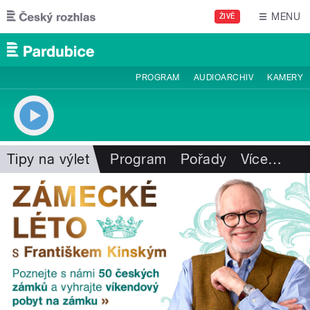
Přejít k hlavnímu obsahu
MENU
ŽIVĚ
PROGRAM
AUDIOARCHIV
KAMERY
Tipy na výlet
Program
Pořady
Více
…