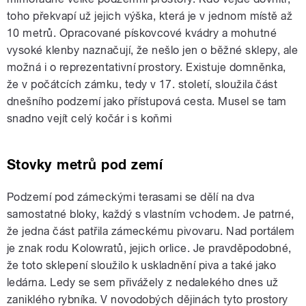
toho překvapí už jejich výška, která je v jednom místě až
10 metrů. Opracované pískovcové kvádry a mohutné
vysoké klenby naznačují, že nešlo jen o běžné sklepy, ale
možná i o reprezentativní prostory. Existuje domněnka,
že v počátcích zámku, tedy v 17. století, sloužila část
dnešního podzemí jako přístupová cesta. Musel se tam
snadno vejít celý kočár i s koňmi
Stovky metrů pod zemí
Podzemí pod zámeckými terasami se dělí na dva
samostatné bloky, každý s vlastním vchodem. Je patrné,
že jedna část patřila zámeckému pivovaru. Nad portálem
je znak rodu Kolowratů, jejich orlice. Je pravděpodobné,
že toto sklepení sloužilo k uskladnění piva a také jako
ledárna. Ledy se sem přivážely z nedalekého dnes už
zaniklého rybníka. V novodobých dějinách tyto prostory