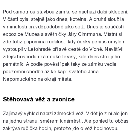
Pod samotnou stavbou zámku se nachází další sklepení.
V části byla, stejně jako dnes, kotelna. A druhá sloužila
v minulosti pravděpodobně jako spíž. Dnes je součástí
expozice Muzea a světničky Járy Cimrmana. Místní si
zde totiž připomínají událost, kdy český génius omylem
vystoupil v Letohradě při své cestě do Vídně. Navštívil
zdejší hospodu i zámecké terasy, kde dnes stojí jeho
památník. A podle pověstí pak taky ze zámku vedla
podzemní chodba až ke kapli svatého Jana
Nepomuckého na okraji města.
Stěhovavá věž a zvonice
Zajímavý výhled nabízí zámecká věž. Vidět je z ní ale jen
na jednu stranu, směrem k náměstí. Ale pohled tu občas
zakrývá ručička hodin, protože jde o věž hodinovou.