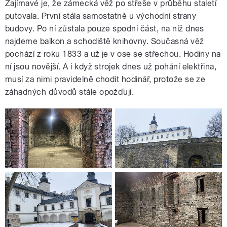
Zajímavé je, že zámecká věž po střeše v průběhu staletí
putovala. První stála samostatně u východní strany
budovy. Po ní zůstala pouze spodní část, na níž dnes
najdeme balkon a schodiště knihovny. Současná věž
pochází z roku 1833 a už je v ose se střechou. Hodiny na
ní jsou novější. A i když strojek dnes už pohání elektřina,
musí za nimi pravidelně chodit hodinář, protože se ze
záhadných důvodů stále opožďují.