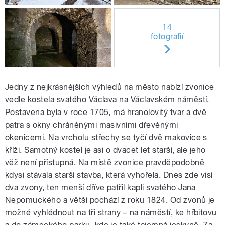
14
fotografií
Jedny z nejkrásnějších výhledů na město nabízí zvonice
vedle kostela svatého Václava na Václavském náměstí.
Postavena byla v roce 1705, má hranolovitý tvar a dvě
patra s okny chráněnými masivními dřevěnými
okenicemi. Na vrcholu střechy se tyčí dvě makovice s
kříži. Samotný kostel je asi o dvacet let starší, ale jeho
věž není přístupná. Na místě zvonice pravděpodobně
kdysi stávala starší stavba, která vyhořela. Dnes zde visí
dva zvony, ten menší dříve patřil kapli svatého Jana
Nepomuckého a větší pochází z roku 1824. Od zvonů je
možné vyhlédnout na tři strany – na náměstí, ke hřbitovu