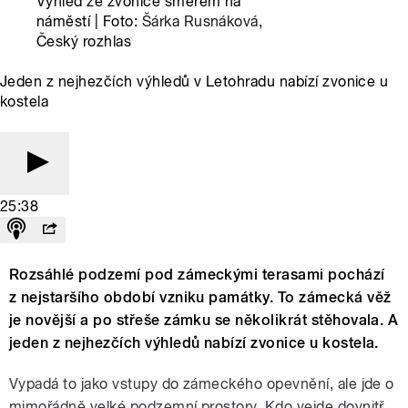
Výhled ze zvonice směrem na
náměstí | Foto:
Šárka Rusnáková
,
Český rozhlas
Jeden z nejhezčích výhledů v Letohradu nabízí zvonice u
kostela
25:38
Rozsáhlé podzemí pod zámeckými terasami pochází
z nejstaršího období vzniku památky. To zámecká věž
je novější a po střeše zámku se několikrát stěhovala. A
jeden z nejhezčích výhledů nabízí zvonice u kostela.
Vypadá to jako vstupy do zámeckého opevnění, ale jde o
mimořádně velké podzemní prostory. Kdo vejde dovnitř,