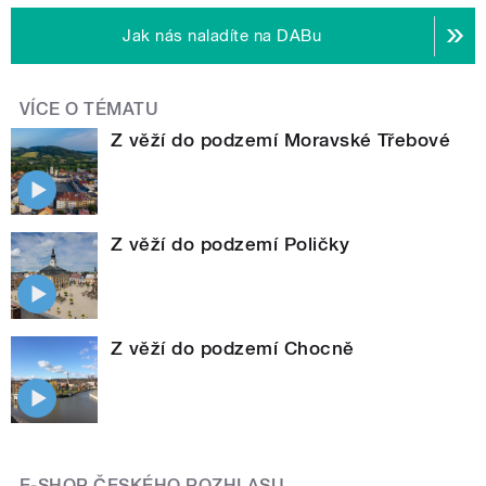
Jak nás naladíte na DABu
VÍCE O TÉMATU
Z věží do podzemí Moravské Třebové
Z věží do podzemí Poličky
Z věží do podzemí Chocně
E-SHOP ČESKÉHO ROZHLASU