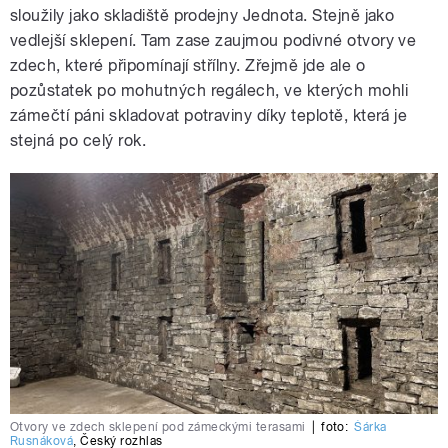
sloužily jako skladiště prodejny Jednota. Stejně jako
vedlejší sklepení. Tam zase zaujmou podivné otvory ve
zdech, které připomínají střílny. Zřejmě jde ale o
pozůstatek po mohutných regálech, ve kterých mohli
zámečtí páni skladovat potraviny díky teplotě, která je
stejná po celý rok.
Otvory ve zdech sklepení pod zámeckými terasami
|
foto:
Šárka
Rusnáková
,
Český rozhlas