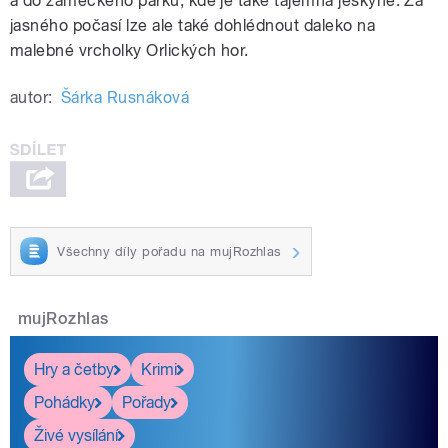
a do zámeckého parku, kde je také tajemná jeskyně. Za
jasného počasí lze ale také dohlédnout daleko na
malebné vrcholky Orlických hor.
autor:
Šárka Rusnáková
Všechny díly pořadu na mujRozhlas
mujRozhlas
Hry a četby
Krimi
Pohádky
Pořady
Živé vysílání