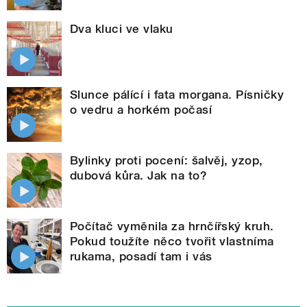
Dva kluci ve vlaku
Slunce pálící i fata morgana. Písničky
o vedru a horkém počasí
Bylinky proti pocení: šalvěj, yzop,
dubová kůra. Jak na to?
Počítač vyměnila za hrnčířský kruh.
Pokud toužíte něco tvořit vlastníma
rukama, posadí tam i vás