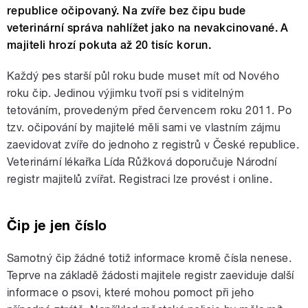
republice očipovaný. Na zvíře bez čipu bude
veterinární správa nahlížet jako na nevakcinované. A
majiteli hrozí pokuta až 20 tisíc korun.
Každý pes starší půl roku bude muset mít od
Nového
roku čip. Jedinou výjimku tvoří psi s viditelným
tetováním, provedeným před červencem roku 2011. Po
tzv. očipování by majitelé měli sami ve vlastním zájmu
zaevidovat zvíře do jednoho z registrů v České republice.
Veterinární lékařka Lída Růžková doporučuje Národní
registr majitelů zvířat. Registraci lze provést i online.
Čip je jen číslo
Samotný čip žádné totiž informace kromě čísla nenese.
Teprve na základě žádosti majitele registr zaeviduje další
informace o psovi, které mohou pomoct při jeho