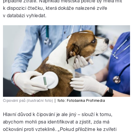
případné ztrátě. Například městská policie by měla mít
k dispozici čtečku, která dokáže nalezené zvíře
v databázi vyhledat.
Čipování psů (ilustrační foto)
|
foto:
Fotobanka Profimedia
Hlavní důvod k čipování je ale jiný – slouží k tomu,
abychom mohli psa identifikovat a zjistit, zda má
očkování proti vzteklině. „Pokud přiložíme ke zvířeti