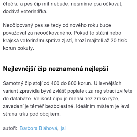
čtečku a pes čip mít nebude, nesmíme psa očkovat,
dodává veterinářka.
Neočipovaný pes se tedy od nového roku bude
považovat za neoočkovaného. Pokud to státní nebo
krajská veterinární správa zjistí, hrozí majiteli až 20 tisíc
korun pokuty.
Nejlevnější čip neznamená nejlepší
Samotný čip stojí od
400
do
800
korun. U levnějších
variant zpravidla bývá zvlášť poplatek za registraci zvířete
do databáze. Velikost čipu je menší než zrnko rýže,
zavedení je téměř bezbolestné. Ideálním místem je levá
strana krku pod obojkem.
autoři:
Barbora Bláhová
,
jsl