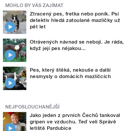
MOHLO BY VÁS ZAJÍMAT
Ztracený pes, fretka nebo poník. Psí
detektiv hledá zatoulané mazlíčky už
pět let
Otrávených návnad se nebojí. Je ráda,
když její pes nějakou...
Pes, který štěká, nekouše a další
nesmysly o domácích mazlíčcích
NEJPOSLOUCHANĚJŠÍ
Jako jeden z prvních Čechů tankoval
gripen ve vzduchu. Teď velí Správě
letiště Pardubice