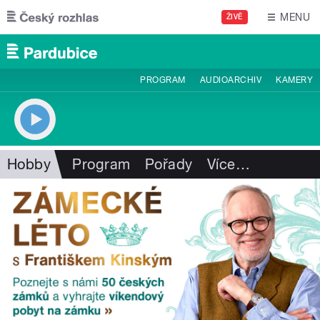
Přejít k hlavnímu obsahu
MENU
ŽIVĚ
PROGRAM
AUDIOARCHIV
KAMERY
Hobby
Program
Pořady
Více
…