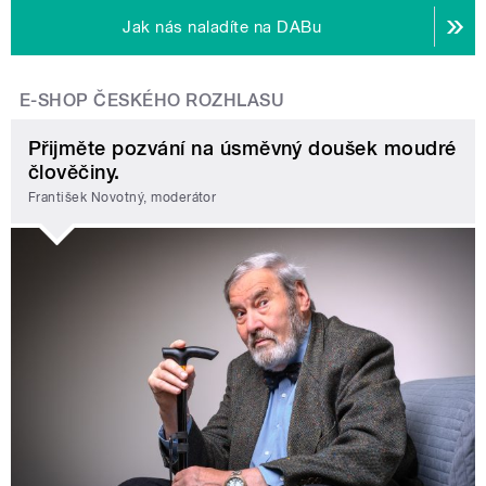
Jak nás naladíte na DABu
E-SHOP ČESKÉHO ROZHLASU
Přijměte pozvání na úsměvný doušek moudré
člověčiny.
František Novotný, moderátor