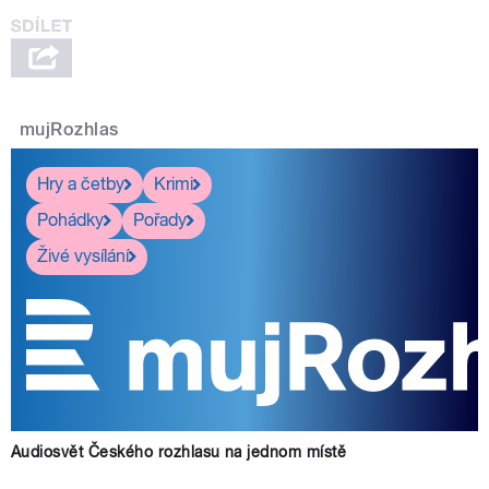
mujRozhlas
Hry a četby
Krimi
Pohádky
Pořady
Živé vysílání
Audiosvět Českého rozhlasu na jednom místě