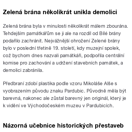
Zelená brána několikrát unikla demolici
Zelená brána byla v minulosti několikrát málem zbourána.
Tehdejším památkářům se ji ale na rozdíl od Bílé brány
podařilo zachránit. Nejvážnější ohrožení Zelené brány
bylo v poslední třetině 19. století, kdy muzejní spolek,
což bychom dnes nazvali památkáři, podpořila centrální
komise pro zachování a udržení stavebních památek, a
demolici zabránila.
Předbraní zdobí plastika podle vzoru Mikoláše Alše s
vyobrazením původu znaku Pardubic. Původně měla být
barevná, nakonec ale zůstal barevný jen originál, který je
k vidění ve Východočeském muzeu v Pardubicích.
Názorná učebnice historických přestaveb