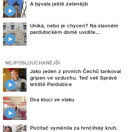
A bývala ještě zelenější
Uniká, nebo je chycen? Na slavném
pardubickém domě uvidíte...
NEJPOSLOUCHANĚJŠÍ
Jako jeden z prvních Čechů tankoval
gripen ve vzduchu. Teď velí Správě
letiště Pardubice
Dva kluci ve vlaku
Počítač vyměnila za hrnčířský kruh.