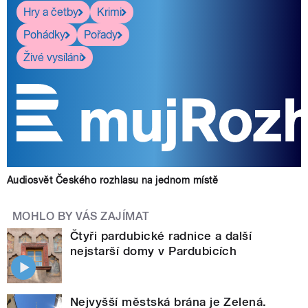
Hry a četby
Krimi
Pohádky
Pořady
Živé vysílání
Audiosvět Českého rozhlasu na jednom místě
MOHLO BY VÁS ZAJÍMAT
Čtyři pardubické radnice a další
nejstarší domy v Pardubicích
Nejvyšší městská brána je Zelená.