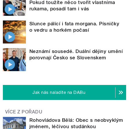
Pokud toužíte něco tvořit vlastníma
rukama, posadí tam i vás
Slunce pálící i fata morgana. Písničky
o vedru a horkém počasí
Neznámí sousedé. Duální dějiny umění
porovnají Česko se Slovenskem
Jak nás naladíte na DABu
VÍCE Z POŘADU
Rohovládova Bělá: Obec s neobvyklým
jménem, léčivou studánkou