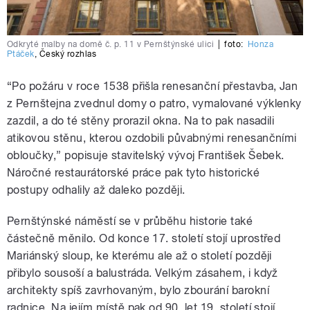
Odkryté malby na domě č. p. 11 v Pernštýnské ulici
|
foto:
Honza
Ptáček
,
Český rozhlas
“
Po požáru v roce 1538 přišla renesanční přestavba, Jan
z Pernštejna zvednul domy o patro, vymalované výklenky
zazdil, a do té stěny prorazil okna. Na to pak nasadili
atikovou stěnu, kterou ozdobili půvabnými renesančními
obloučky,” popisuje stavitelský vývoj František Šebek.
Náročné restaurátorské práce pak tyto historické
postupy odhalily až daleko později.
Pernštýnské náměstí se v průběhu historie také
částečně měnilo. Od konce 17. století stojí uprostřed
Mariánský sloup, ke kterému ale až o století později
přibylo sousoší a balustráda. Velkým zásahem, i když
architekty spíš zavrhovaným, bylo zbourání barokní
radnice. Na jejím místě pak od 90. let 19. století stojí