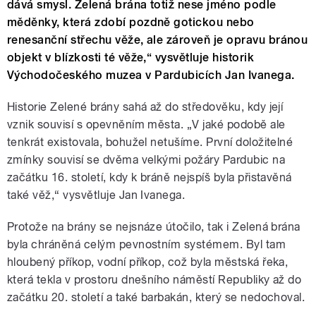
dává smysl. Zelená brána totiž nese jméno podle
měděnky, která zdobí pozdně gotickou nebo
renesanční střechu věže, ale zároveň je opravu bránou
objekt v blízkosti té věže,“ vysvětluje historik
Východočeského muzea v Pardubicích Jan Ivanega.
Historie Zelené brány sahá až do středověku, kdy její
vznik souvisí s opevněním města. „V jaké podobě ale
tenkrát existovala, bohužel netušíme. První doložitelné
zmínky souvisí se dvěma velkými požáry Pardubic na
začátku 16. století, kdy k bráně nejspíš byla přistavěná
také věž,“ vysvětluje Jan Ivanega.
Protože na brány se nejsnáze útočilo, tak i Zelená brána
byla chráněná celým pevnostním systémem. Byl tam
hloubený příkop, vodní příkop, což byla městská řeka,
která tekla v prostoru dnešního náměstí Republiky až do
začátku 20. století a také barbakán, který se nedochoval.