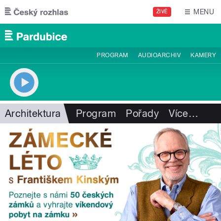
Přejít k hlavnímu obsahu
MENU
ŽIVĚ
PROGRAM
AUDIOARCHIV
KAMERY
Architektura
Program
Pořady
Více
…