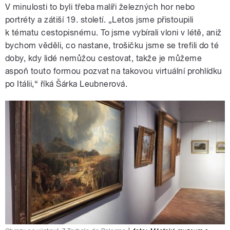
V minulosti to byli třeba malíři železných hor nebo
portréty a zátiší 19. století. „Letos jsme přistoupili
k tématu cestopisnému. To jsme vybírali vloni v létě, aniž
bychom věděli, co nastane, trošičku jsme se trefili do té
doby, kdy lidé nemůžou cestovat, takže je můžeme
aspoň touto formou pozvat na takovou virtuální prohlídku
po Itálii,“ říká Šárka Leubnerová.