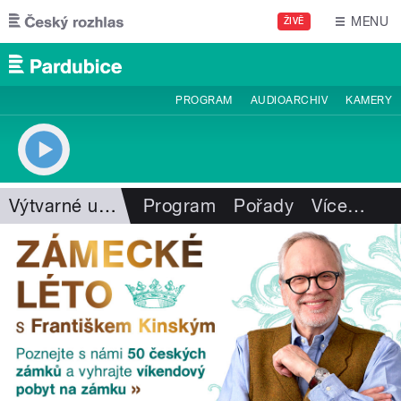
Přejít k hlavnímu obsahu
MENU
ŽIVĚ
PROGRAM
AUDIOARCHIV
KAMERY
Výtvarné umění
Program
Pořady
Více
…