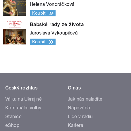
Helena Vondráčková
Koupit
Babské rady ze života
Jaroslava Vykoupilová
Koupit
Český rozhlas
O nás
Válka na Ukrajině
Jak nás naladíte
Komunální volby
Nápověda
Stanice
Lidé v rádiu
eShop
Kariéra