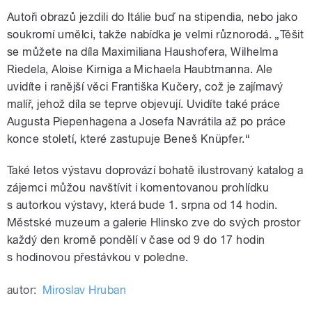
Autoři obrazů jezdili do Itálie buď na stipendia, nebo jako
soukromí umělci, takže nabídka je velmi různorodá. „Těšit
se můžete na díla Maximiliana Haushofera, Wilhelma
Riedela, Aloise Kirniga a Michaela Haubtmanna. Ale
uvidíte i ranější věci Františka Kučery, což je zajímavý
malíř, jehož díla se teprve objevují. Uvidíte také práce
Augusta Piepenhagena a Josefa Navrátila až po práce
konce století, které zastupuje Beneš Knüpfer.“
Také letos výstavu doprovází bohatě ilustrovaný katalog a
zájemci můžou navštívit i komentovanou prohlídku
s autorkou výstavy, která bude 1. srpna od 14 hodin.
Městské muzeum a galerie Hlinsko zve do svých prostor
každý den kromě pondělí v čase od 9 do 17 hodin
s hodinovou přestávkou v poledne.
autor:
Miroslav Hruban