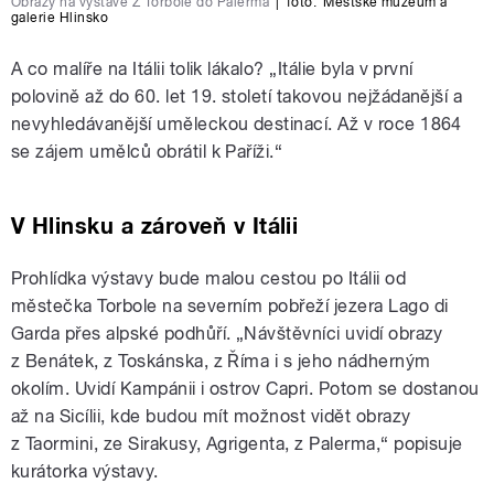
Obrazy na výstavě Z Torbole do Palerma
|
foto:
Městské muzeum a
galerie Hlinsko
A co malíře na Itálii tolik lákalo? „Itálie byla v první
polovině až do 60. let 19. století takovou nejžádanější a
nevyhledávanější uměleckou destinací. Až v roce 1864
se zájem umělců obrátil k Paříži.“
V Hlinsku a zároveň v Itálii
Prohlídka výstavy bude malou cestou po Itálii od
městečka Torbole na severním pobřeží jezera Lago di
Garda přes alpské podhůří. „Návštěvníci uvidí obrazy
z Benátek, z Toskánska, z Říma i s jeho nádherným
okolím. Uvidí Kampánii i ostrov Capri. Potom se dostanou
až na Sicílii, kde budou mít možnost vidět obrazy
z Taormini, ze Sirakusy, Agrigenta, z Palerma,“ popisuje
kurátorka výstavy.