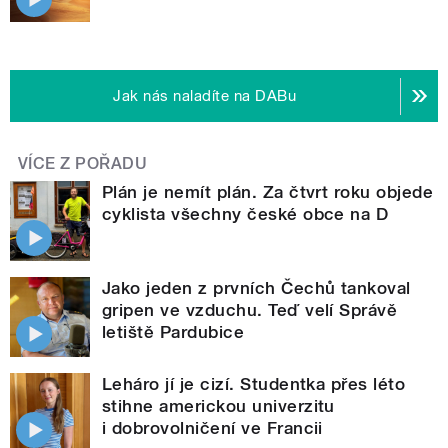
Jak nás naladíte na DABu
VÍCE Z POŘADU
Plán je nemít plán. Za čtvrt roku objede
cyklista všechny české obce na D
Jako jeden z prvních Čechů tankoval
gripen ve vzduchu. Teď velí Správě
letiště Pardubice
Leháro jí je cizí. Studentka přes léto
stihne americkou univerzitu
i dobrovolničení ve Francii