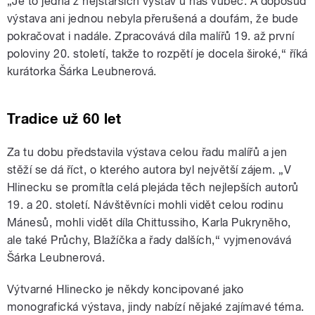
„Je to jedna z nejstarších výstav u nás vůbec. A doposud
výstava ani jednou nebyla přerušená a doufám, že bude
pokračovat i nadále. Zpracovává díla malířů 19. až první
poloviny 20. století, takže to rozpětí je docela široké,“ říká
kurátorka Šárka Leubnerová.
Tradice už 60 let
Za tu dobu představila výstava celou řadu malířů a jen
stěží se dá říct, o kterého autora byl největší zájem. „V
Hlinecku se promítla celá plejáda těch nejlepších autorů
19. a 20. století. Návštěvníci mohli vidět celou rodinu
Mánesů, mohli vidět díla Chittussiho, Karla Pukryněho,
ale také Průchy, Blažíčka a řady dalších,“ vyjmenovává
Šárka Leubnerová.
Výtvarné Hlinecko je někdy koncipované jako
monografická výstava, jindy nabízí nějaké zajímavé téma.