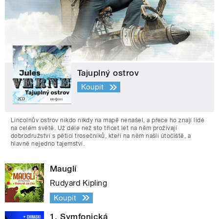
Tajuplný ostrov
Koupit
Lincolnův ostrov nikdo nikdy na mapě nenašel, a přece ho znají lidé
na celém světě. Už déle než sto třicet let na něm prožívají
dobrodružství s pěticí trosečníků, kteří na něm našli útočiště, a
hlavně nejedno tajemství.
Mauglí
Rudyard Kipling
Koupit
1. Symfonická