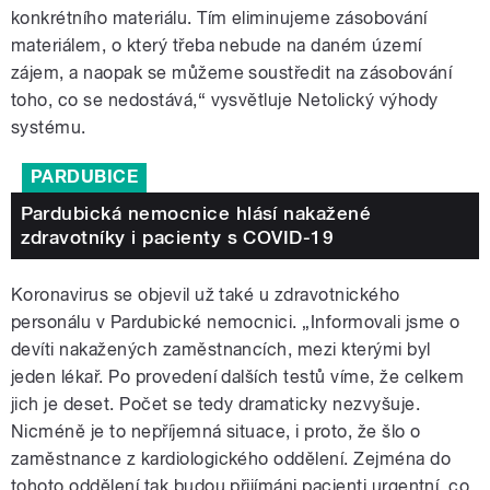
konkrétního materiálu. Tím eliminujeme zásobování
materiálem, o který třeba nebude na daném území
zájem, a naopak se můžeme soustředit na zásobování
toho, co se nedostává,“ vysvětluje Netolický výhody
systému.
PARDUBICE
Pardubická nemocnice hlásí nakažené
zdravotníky i pacienty s COVID-19
Koronavirus se objevil už také u zdravotnického
personálu v Pardubické nemocnici. „Informovali jsme o
devíti nakažených zaměstnancích, mezi kterými byl
jeden lékař. Po provedení dalších testů víme, že celkem
jich je deset. Počet se tedy dramaticky nezvyšuje.
Nicméně je to nepříjemná situace, i proto, že šlo o
zaměstnance z kardiologického oddělení. Zejména do
tohoto oddělení tak budou přijímáni pacienti urgentní, co