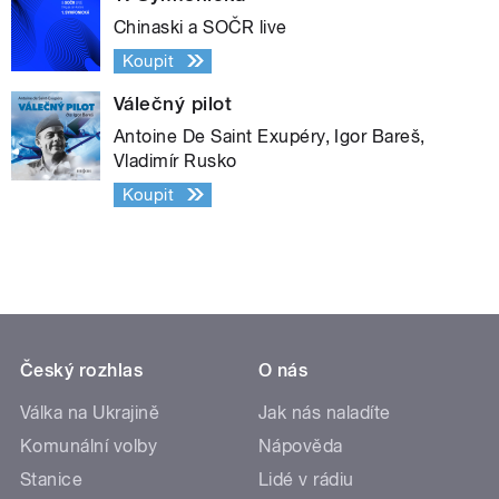
Chinaski a SOČR live
Koupit
Válečný pilot
Antoine De Saint Exupéry, Igor Bareš,
Vladimír Rusko
Koupit
Český rozhlas
O nás
Válka na Ukrajině
Jak nás naladíte
Komunální volby
Nápověda
Stanice
Lidé v rádiu