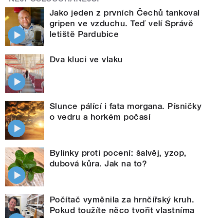
Jako jeden z prvních Čechů tankoval
gripen ve vzduchu. Teď velí Správě
letiště Pardubice
Dva kluci ve vlaku
Slunce pálící i fata morgana. Písničky
o vedru a horkém počasí
Bylinky proti pocení: šalvěj, yzop,
dubová kůra. Jak na to?
Počítač vyměnila za hrnčířský kruh.
Pokud toužíte něco tvořit vlastníma