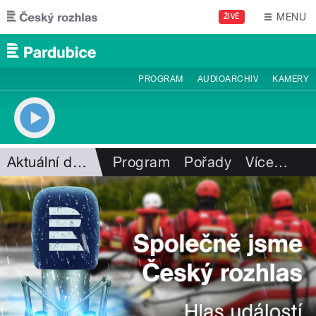
Přejít k hlavnímu obsahu
MENU
ŽIVĚ
PROGRAM
AUDIOARCHIV
KAMERY
Aktuální dění
Program
Pořady
Více
…