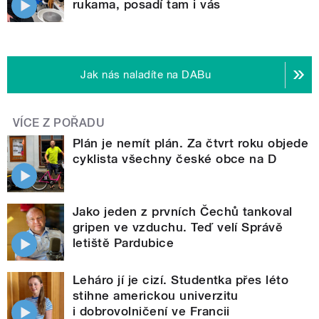
rukama, posadí tam i vás
Jak nás naladíte na DABu
VÍCE Z POŘADU
Plán je nemít plán. Za čtvrt roku objede
cyklista všechny české obce na D
Jako jeden z prvních Čechů tankoval
gripen ve vzduchu. Teď velí Správě
letiště Pardubice
Leháro jí je cizí. Studentka přes léto
stihne americkou univerzitu
i dobrovolničení ve Francii