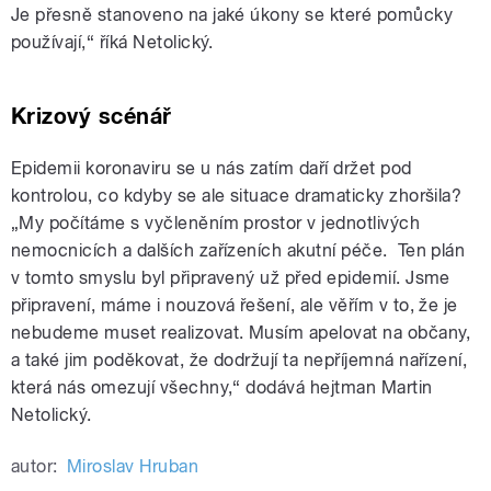
Je přesně stanoveno na jaké úkony se které pomůcky
používají,“ říká Netolický.
Krizový scénář
Epidemii koronaviru se u nás zatím daří držet pod
kontrolou, co kdyby se ale situace dramaticky zhoršila?
„My počítáme s vyčleněním prostor v jednotlivých
nemocnicích a dalších zařízeních akutní péče. Ten plán
v tomto smyslu byl připravený už před epidemií. Jsme
připravení, máme i nouzová řešení, ale věřím v to, že je
nebudeme muset realizovat. Musím apelovat na občany,
a také jim poděkovat, že dodržují ta nepříjemná nařízení,
která nás omezují všechny,“ dodává hejtman Martin
Netolický.
autor:
Miroslav Hruban