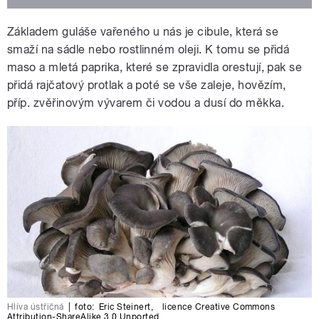
Základem guláše vařeného u nás je cibule, která se
smaží na sádle nebo rostlinném oleji. K tomu se přidá
maso a mletá paprika, které se zpravidla orestují, pak se
přidá rajčatový protlak a poté se vše zaleje, hovězím,
příp. zvěřinovým vývarem či vodou a dusí do měkka.
Hlíva ústřičná
|
foto:
Eric Steinert
,
licence Creative Commons
Attribution-ShareAlike 3.0 Unported