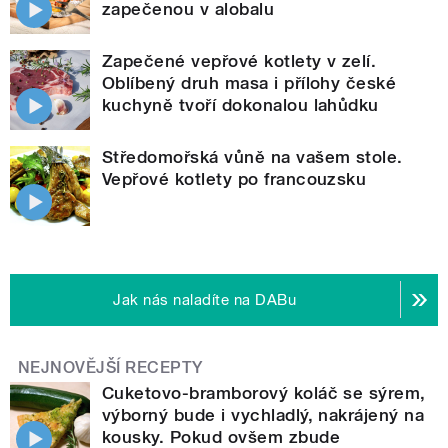
zapečenou v alobalu
Zapečené vepřové kotlety v zelí.
Oblíbený druh masa i přílohy české
kuchyně tvoří dokonalou lahůdku
Středomořská vůně na vašem stole.
Vepřové kotlety po francouzsku
Jak nás naladíte na DABu
NEJNOVĚJŠÍ RECEPTY
Cuketovo-bramborový koláč se sýrem,
výborný bude i vychladlý, nakrájený na
kousky. Pokud ovšem zbude