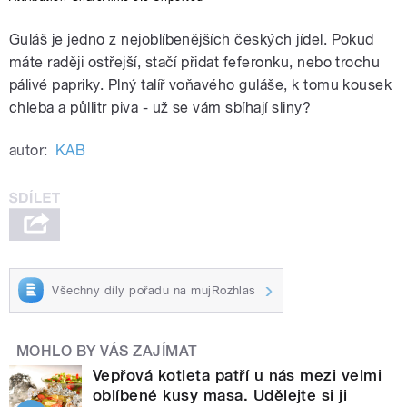
Guláš je jedno z nejoblíbenějších českých jídel. Pokud
máte raději ostřejší, stačí přidat feferonku, nebo trochu
pálivé papriky. Plný talíř voňavého guláše, k tomu kousek
chleba a půllitr piva - už se vám sbíhají sliny?
autor:
KAB
Všechny díly pořadu na mujRozhlas
MOHLO BY VÁS ZAJÍMAT
Vepřová kotleta patří u nás mezi velmi
oblíbené kusy masa. Udělejte si ji