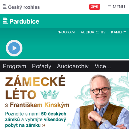
Přejít k hlavnímu obsahu
MENU
ŽIVĚ
PROGRAM
AUDIOARCHIV
KAMERY
Program
Pořady
Audioarchiv
Více
…