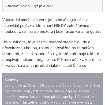
Náročnost
snadné
|
Typ jídla
oběd
V původní maďarské verzi jde o hovězí (jak název
napovídá) polévku, která není NIKDY zahušťována
moukou. Uvařit si ale můžete i bezmasou variantu guláše!
Hlíva ústřičná, to je zázrak přírodní medicíny. Jde o
dřevokaznou houbu, rostoucí převážně na listnatých
stromech, z nichž si bere živiny, které potřebuje a které
prospívají i našemu organizmu. Příznivé účinky, které má
hlíva ústřičná znali již před staletími staří Číňané.
Suroviny:
500 g hlívy ústřičné, 400 g cibule, 2 červené papriky, 2 lžíce
rostlinného oleje, 2 lžíce mleté sladké papriky, špetka
mletého kmínu, špetka mleté pálivé papriky, 1-2 stroužky
česneku, 1 litr zeleninového vývaru, sůl a čerstvě mletý