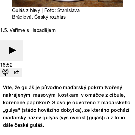
Guláš z hlívy | Foto:
Stanislava
Brádlová
, Český rozhlas
1.5. Vaříme s Habadějem
16:52
Víte, že guláš je původně maďarský pokrm tvořený
nakrájenými masovými kostkami v omáčce z cibule,
kořeněné paprikou? Slovo je odvozeno z maďarského
„gulya" (stádo hovězího dobytka), ze kterého pochází
maďarský název gulyás (výslovnost [gujáš]) a z toho
dále české guláš.