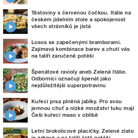
Těstoviny s červenou čočkou. Itálie na
českém jídelním stole a spokojenost
všech strávníků je jistá
Losos se zapečenými bramborami.
Zajímavá kombinace barev a chutí vás
na talíři zaručeně potěší
Špenátové ravioly aneb Zelená Itálie.
Odborníci označují špenát jako
nejdůležitější superpotravinu
Kuřecí prsa plněná jablky. Pro svou
jemnou chuť a nízké množství tuku mají
Češi kuřecí maso v oblibě
Letní brokolicové placičky. Zelené zlato
je zdravé a na talíři jistě potěší