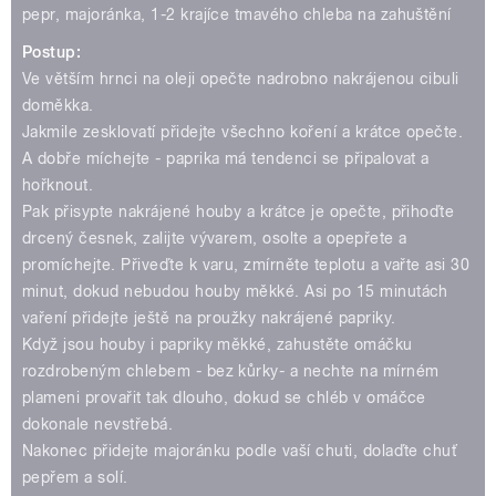
pepr, majoránka, 1-2 krajíce tmavého chleba na zahuštění
Postup:
Ve větším hrnci na oleji opečte nadrobno nakrájenou cibuli
doměkka.
Jakmile zesklovatí přidejte všechno koření a krátce opečte.
A dobře míchejte - paprika má tendenci se připalovat a
hořknout.
Pak přisypte nakrájené houby a krátce je opečte, přihoďte
drcený česnek, zalijte vývarem, osolte a opepřete a
promíchejte. Přiveďte k varu, zmírněte teplotu a vařte asi 30
minut, dokud nebudou houby měkké. Asi po 15 minutách
vaření přidejte ještě na proužky nakrájené papriky.
Když jsou houby i papriky měkké, zahustěte omáčku
rozdrobeným chlebem - bez kůrky- a nechte na mírném
plameni provařit tak dlouho, dokud se chléb v omáčce
dokonale nevstřebá.
Nakonec přidejte majoránku podle vaší chuti, dolaďte chuť
pepřem a solí.