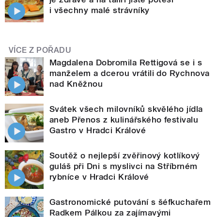
i všechny malé strávníky
VÍCE Z POŘADU
Magdalena Dobromila Rettigová se i s
manželem a dcerou vrátili do Rychnova
nad Kněžnou
Svátek všech milovníků skvělého jídla
aneb Přenos z kulinářského festivalu
Gastro v Hradci Králové
Soutěž o nejlepší zvěřinový kotlíkový
guláš při Dni s myslivci na Stříbrném
rybníce v Hradci Králové
Gastronomické putování s šéfkuchařem
Radkem Pálkou za zajímavými