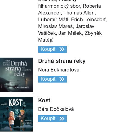
filharmonický sbor, Roberta
Alexander, Thomas Allen,
Lubomír Mátl, Erich Leinsdorf,
Miroslav Mareš, Jaroslav
Vašíček, Jan Málek, Zbyněk
Matějů
Koupit
Druhá strana řeky
Nora Eckhardtová
Koupit
Kost
Bára Dočkalová
Koupit