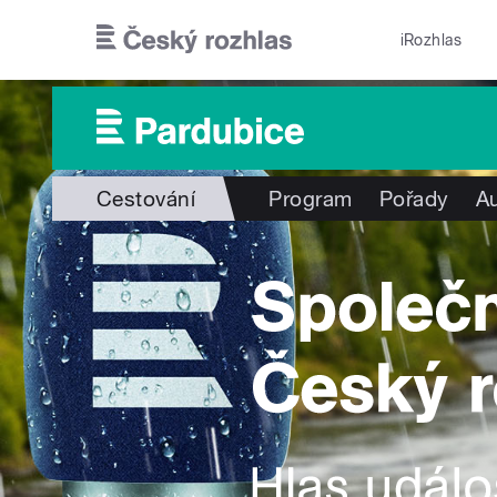
Přejít k hlavnímu obsahu
iRozhlas
Cestování
Program
Pořady
Au