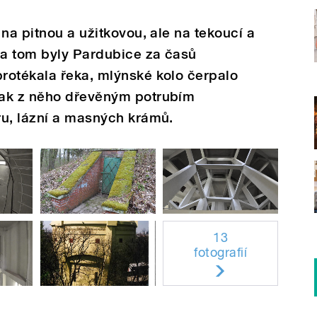
na pitnou a užitkovou, ale na tekoucí a
na tom byly Pardubice za časů
rotékala řeka, mlýnské kolo čerpalo
pak z něho dřevěným potrubím
ru, lázní a masných krámů.
13
fotografií