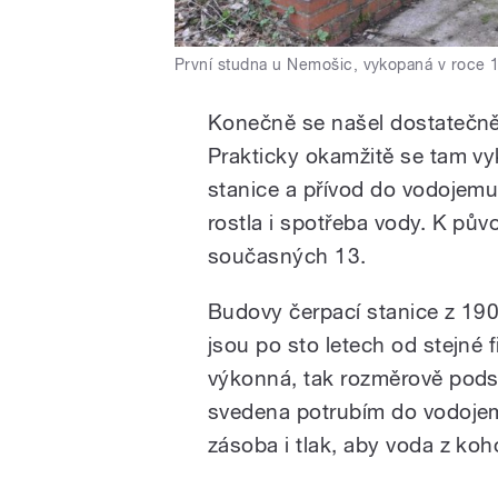
První studna u Nemošic, vykopaná v roce 
Konečně se našel dostatečně 
Prakticky okamžitě se tam vy
stanice a přívod do vodojemu
rostla i spotřeba vody. K pův
současných 13.
Budovy čerpací stanice z 190
jsou po sto letech od stejné f
výkonná, tak rozměrově pods
svedena potrubím do vodojemu
zásoba i tlak, aby voda z koh