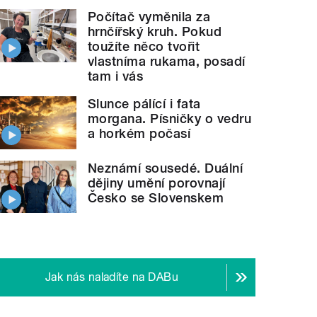
Počítač vyměnila za
hrnčířský kruh. Pokud
toužíte něco tvořit
vlastníma rukama, posadí
tam i vás
Slunce pálící i fata
morgana. Písničky o vedru
a horkém počasí
Neznámí sousedé. Duální
dějiny umění porovnají
Česko se Slovenskem
Jak nás naladíte na DABu