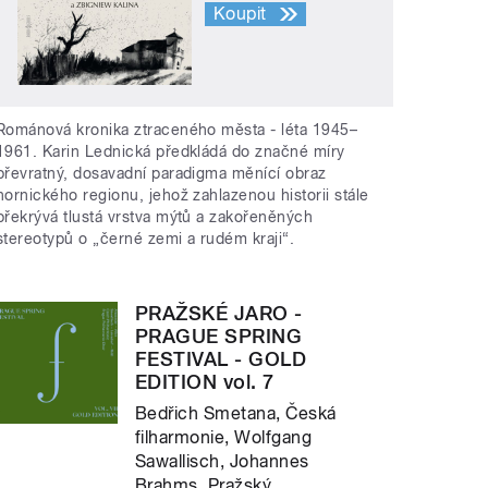
Koupit
Románová kronika ztraceného města - léta 1945–
1961. Karin Lednická předkládá do značné míry
převratný, dosavadní paradigma měnící obraz
hornického regionu, jehož zahlazenou historii stále
překrývá tlustá vrstva mýtů a zakořeněných
stereotypů o „černé zemi a rudém kraji“.
PRAŽSKÉ JARO -
PRAGUE SPRING
FESTIVAL - GOLD
EDITION vol. 7
Bedřich Smetana, Česká
filharmonie, Wolfgang
Sawallisch, Johannes
Brahms, Pražský