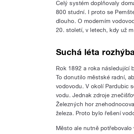
Celý systém doplňovaly domá
800 studní. I proto se Pernš
dlouho. O moderním vodovodu
20. století, v letech, kdy u
Suchá léta rozhýba
Rok 1892 a roka následující 
To donutilo městské radní, ab
vodovodu. V okolí Pardubic se 
vodu. Jednak zdroje znečišťo
Železných hor znehodnocova
železa. Proto bylo řešení vo
Město ale nutně potřebovalo v