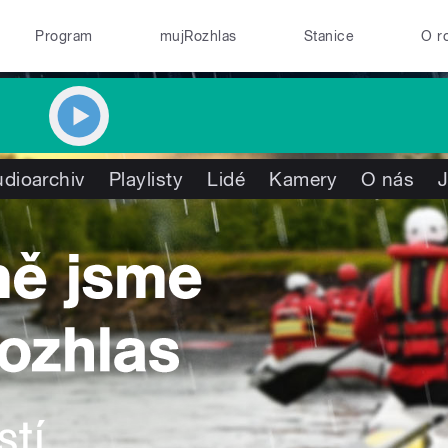
Program
mujRozhlas
Stanice
O r
dioarchiv
Playlisty
Lidé
Kamery
O nás
J