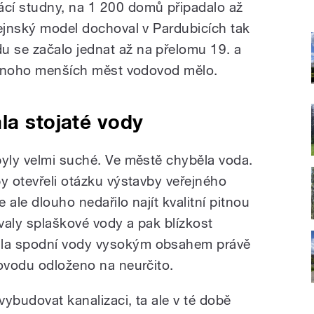
cí studny, na 1 200 domů připadalo až
tejnský model dochoval v Pardubicích tak
 se začalo jednat až na přelomu 19. a
ž mnoho menších měst vodovod mělo.
la stojaté vody
byly velmi suché. Ve městě chyběla voda.
y otevřeli otázku výstavby veřejného
ale dlouho nedařilo najít kvalitní pitnou
valy splaškové vody a pak blízkost
la spodní vody vysokým obsahem právě
dovodu odloženo na neurčito.
ybudovat kanalizaci, ta ale v té době