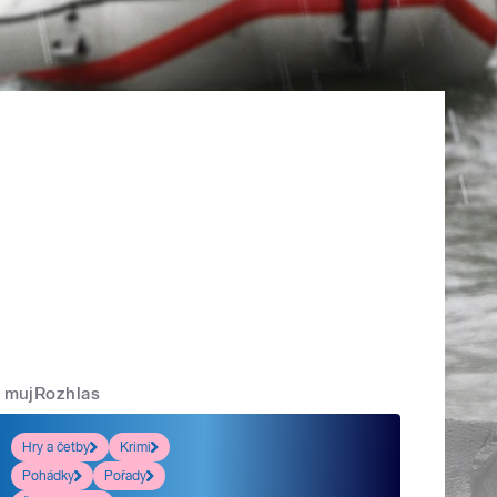
mujRozhlas
Hry a četby
Krimi
Pohádky
Pořady