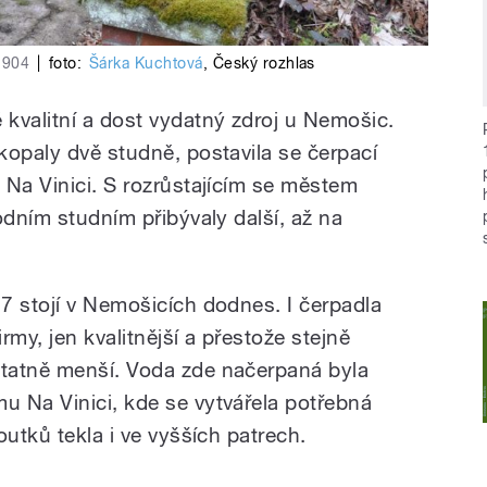
1904
|
foto:
Šárka Kuchtová
,
Český rozhlas
kvalitní a dost vydatný zdroj u Nemošic.
kopaly dvě studně, postavila se čerpací
 Na Vinici. S rozrůstajícím se městem
odním studním přibývaly další, až na
7 stojí v Nemošicích dodnes. I čerpadla
irmy, jen kvalitnější a přestože stejně
tatně menší. Voda zde načerpaná byla
 Na Vinici, kde se vytvářela potřebná
outků tekla i ve vyšších patrech.