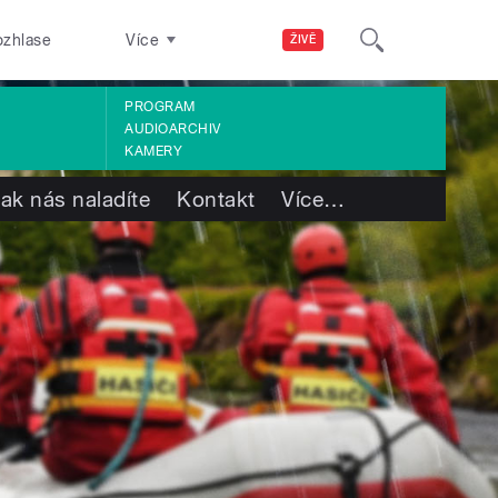
ozhlase
Více
ŽIVĚ
PROGRAM
AUDIOARCHIV
KAMERY
ak nás naladíte
Kontakt
Více
…