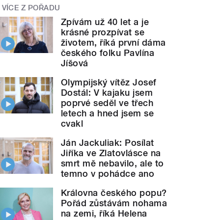
VÍCE Z POŘADU
Zpívám už 40 let a je
krásné prozpívat se
životem, říká první dáma
českého folku Pavlína
Jíšová
Olympijský vítěz Josef
Dostál: V kajaku jsem
poprvé seděl ve třech
letech a hned jsem se
cvakl
Ján Jackuliak: Posílat
Jiříka ve Zlatovlásce na
smrt mě nebavilo, ale to
temno v pohádce ano
Královna českého popu?
Pořád zůstávám nohama
na zemi, říká Helena