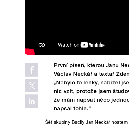
První píseň, kterou Janu Neck
Václav Neckář a textař Zden
„Nebylo to lehký, nabízel js
nic vzít, protože jsem štud
že mám napsat něco jednod
napsal tohle.“
Šéf skupiny Bacily Jan Neckář hostem