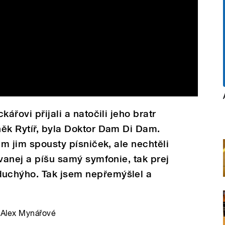
ářovi přijali a natočili jeho bratr
ěk Rytíř, byla Doktor Dam Di Dam.
em jim spousty písniček, ale nechtěli
ovanej a píšu samý symfonie, tak prej
uchýho. Tak jsem nepřemýšlel a
 Alex Mynářové