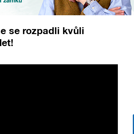
 se rozpadli kvůli
let!