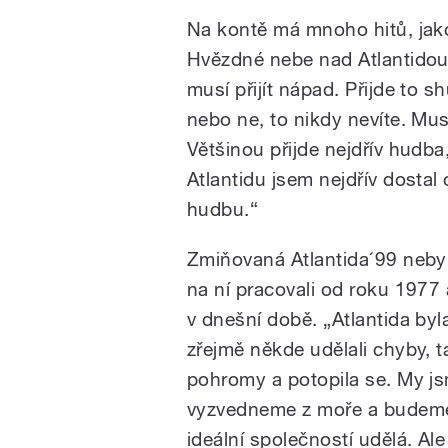
Na kontě má mnoho hitů, jak
Hvězdné nebe nad Atlantidou 
musí přijít nápad. Přijde to shů
nebo ne, to nikdy nevíte. Mus
Většinou přijde nejdřív hudba,
Atlantidu jsem nejdřív dostal
hudbu.“
Zmiňovaná Atlantida´99 nebylo
na ní pracovali od roku 1977 
v dnešní době. „Atlantida byl
zřejmě někde udělali chyby, t
pohromy a potopila se. My jsm
vyzvedneme z moře a budeme 
ideální společností udělá. Ale 