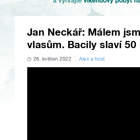
Jan Neckář: Málem jsme
vlasům. Bacily slaví 50 
26. květen 2022
Alex a host