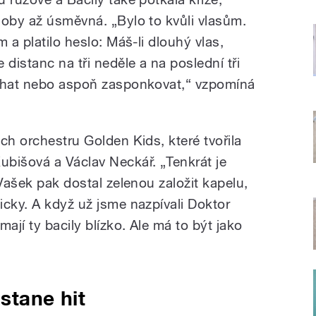
doby až úsměvná. „Bylo to kvůli vlasům.
 a platilo heslo: Máš-li dlouhý vlas,
 distanc na tři neděle a na poslední tři
říhat nebo aspoň zasponkovat,“ vzpomíná
ch orchestru Golden Kids, které tvořila
bišová a Václav Neckář. „Tenkrát je
 Vašek pak dostal zelenou založit kapelu,
icky. A když už jsme nazpívali Doktor
jí ty bacily blízko. Ale má to být jako
stane hit