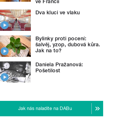
ve Francii
Dva kluci ve vlaku
Bylinky proti pocení:
šalvěj, yzop, dubová kůra.
Jak na to?
Daniela Pražanová:
Pošetilost
Jak nás naladíte na DABu