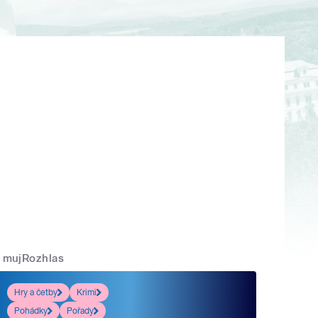
mujRozhlas
Hry a četby
Krimi
Pohádky
Pořady