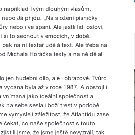
o například Tvým dlouhým vlasům,
nebo Já přijdu. „Na složení písničky
ry nebo i ve spaní. Ale jestli lidi osloví,
í si to sednout v emocích, v době.
 pak na ní textař udělá text. Ale třeba na
 od Michala Horáčka texty a na ně dělal
 jen hudební dílo, ale i obrazové. Tvůrci
a vydaná byla až v roce 1987. A obstojí i
a vnímaná jako ideální společnost a
ak na sebe seslali boží trest v podobě
e vymysleli záležitost, že Atlantidu zase
čekat, co naše společnost s touto
zjistili jsme, že jsme ještě nevyzrálí, tak