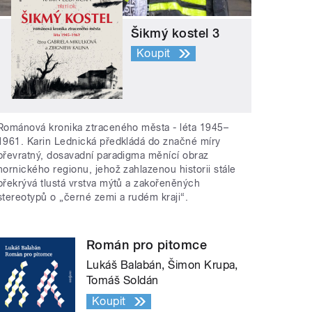
Šikmý kostel 3
Koupit
Románová kronika ztraceného města - léta 1945–
1961. Karin Lednická předkládá do značné míry
převratný, dosavadní paradigma měnící obraz
hornického regionu, jehož zahlazenou historii stále
překrývá tlustá vrstva mýtů a zakořeněných
stereotypů o „černé zemi a rudém kraji“.
Román pro pitomce
Lukáš Balabán, Šimon Krupa,
Tomáš Soldán
Koupit