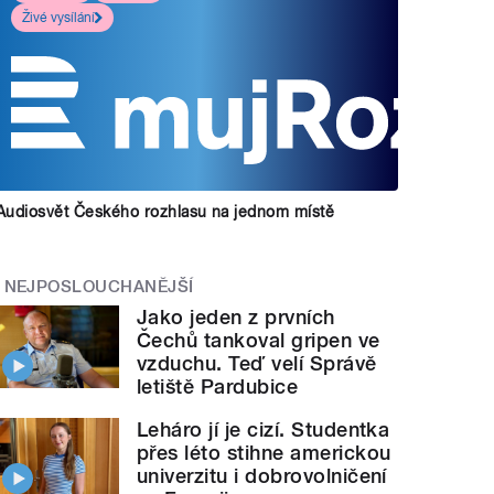
Živé vysílání
Audiosvět Českého rozhlasu na jednom místě
NEJPOSLOUCHANĚJŠÍ
Jako jeden z prvních
Čechů tankoval gripen ve
vzduchu. Teď velí Správě
letiště Pardubice
Leháro jí je cizí. Studentka
přes léto stihne americkou
univerzitu i dobrovolničení