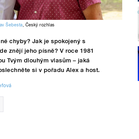
lav Šebesta
,
Český rozhlas
ejné chyby? Jak je spokojený s
de znějí jeho písně? V roce 1981
čkou Tvým dlouhým vlasům – jaká
oslechněte si v pořadu Alex a host.
efová