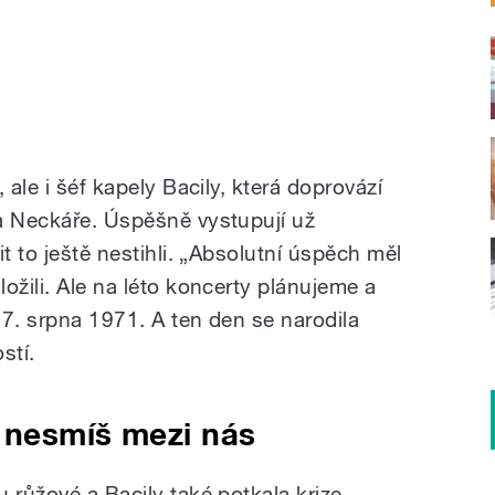
 ale i šéf kapely Bacily, která doprovází
a Neckáře. Úspěšně vystupují už
t to ještě nestihli. „Absolutní úspěch měl
ožili. Ale na léto koncerty plánujeme a
 7. srpna 1971. A ten den se narodila
stí.
, nesmíš mezi nás
 růžové a Bacily také potkala krize,