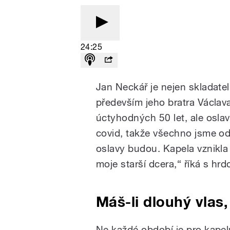
24:25
Jan Neckář je nejen skladatel,
především jeho bratra Václav
úctyhodných 50 let, ale oslavi
covid, takže všechno jsme odl
oslavy budou. Kapela vznikla
moje starší dcera,“ říká s hrdo
Máš-li dlouhý vlas
Ne každé období je pro kapelu