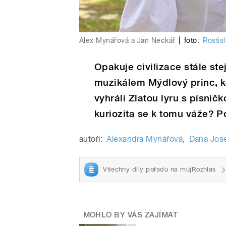
Alex Mynářová a Jan Neckář
|
foto:
Rostis
Opakuje civilizace stále st
muzikálem Mýdlový princ, k
vyhráli Zlatou lyru s písni
kuriozita se k tomu váže? P
autoři:
Alexandra Mynářová
,
Dana Jos
Všechny díly pořadu na mujRozhlas
MOHLO BY VÁS ZAJÍMAT