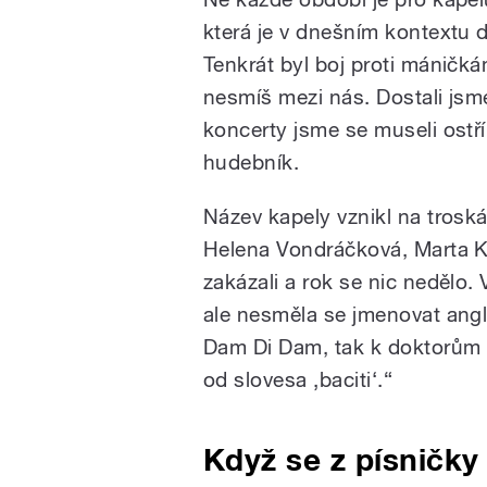
která je v dnešním kontextu 
Tenkrát byl boj proti máničkám
nesmíš mezi nás. Dostali jsme
koncerty jsme se museli ost
hudebník.
Název kapely vznikl na troská
Helena Vondráčková, Marta Ku
zakázali a rok se nic nedělo.
ale nesměla se jmenovat angl
Dam Di Dam, tak k doktorům ma
od slovesa ‚baciti‘.“
Když se z písničky 