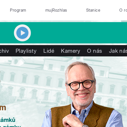
Program
mujRozhlas
Stanice
O r
chiv
Playlisty
Lidé
Kamery
O nás
Jak nás