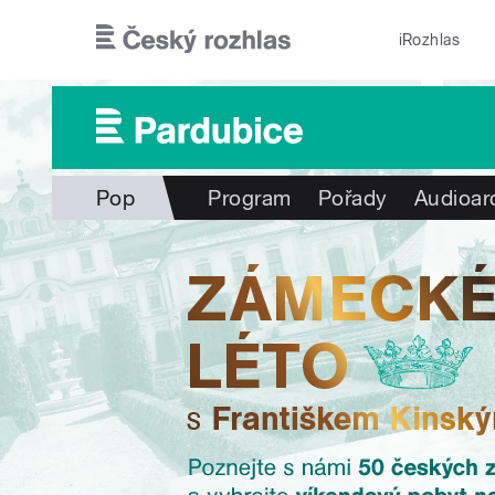
Přejít k hlavnímu obsahu
iRozhlas
Pop
Program
Pořady
Audioar