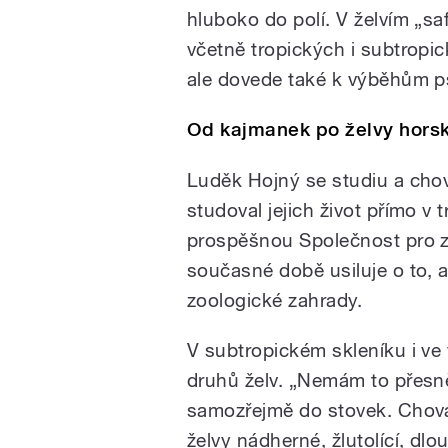
hluboko do polí. V želvím „sa
včetně tropických i subtropi
ale dovede také k výběhům pš
Od kajmanek po želvy hors
Luděk Hojný se studiu a chov
studoval jejich život přímo v
prospěšnou Společnost pro za
současné době usiluje o to, ab
zoologické zahrady.
V subtropickém skleníku i ve
druhů želv. „Nemám to přesně
samozřejmě do stovek. Chovám
želvy nádherné, žlutolící, d