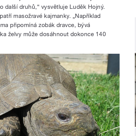
 další druhů,“ vysvětluje Luděk Hojný.
 patří masožravé kajmanky. „Například
tlama připomíná zobák dravce, bývá
élka želvy může dosáhnout dokonce 140