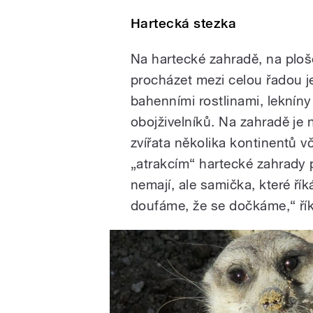
Hartecká stezka
Na hartecké zahradě, na plo
procházet mezi celou řadou j
bahenními rostlinami, lekníny 
obojživelníků. Na zahradě je 
zvířata několika kontinentů 
„atrakcím“ hartecké zahrady 
nemají, ale samička, které ř
doufáme, že se dočkáme,“ řík