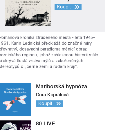
Koupit
Románová kronika ztraceného města - léta 1945–
1961. Karin Lednická předkládá do značné míry
převratný, dosavadní paradigma měnící obraz
hornického regionu, jehož zahlazenou historii stále
překrývá tlustá vrstva mýtů a zakořeněných
stereotypů o „černé zemi a rudém kraji“.
Mariborská hypnóza
Dora Kaprálová
Koupit
80 LIVE