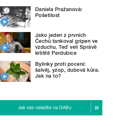
Daniela Pražanová:
Pošetilost
Jako jeden z prvních
Čechů tankoval gripen ve
vzduchu. Teď velí Správě
letiště Pardubice
Bylinky proti pocení:
šalvěj, yzop, dubová kůra.
Jak na to?
Jak nás naladíte na DABu