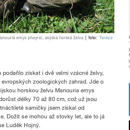
anouria emys phayrei, asijská horská želva
|
foto:
Tereza
odařilo získat i dvě velmi vzácné želvy,
z evropských zoologických zahrad. Jde o
ijskou horskou želvu Manouria emys
 dorůst délky 70 až 80 cm, což už jsou
tnáctileté samičky jsem získal od
. Dožít se mohou až stovky let, ale to já
 se Luděk Hojný.