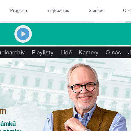
Program
mujRozhlas
Stanice
O r
dioarchiv
Playlisty
Lidé
Kamery
O nás
J