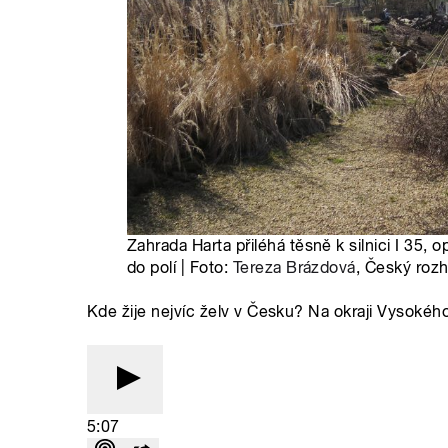
Zahrada Harta přiléhá těsně k silnici I 35
do polí | Foto:
Tereza Brázdová
, Český rozh
Kde žije nejvíc želv v Česku? Na okraji Vysokéh
5:07