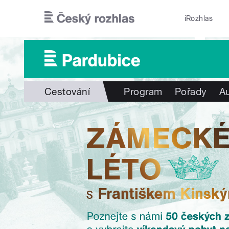
Přejít k hlavnímu obsahu
iRozhlas
Cestování
Program
Pořady
Au