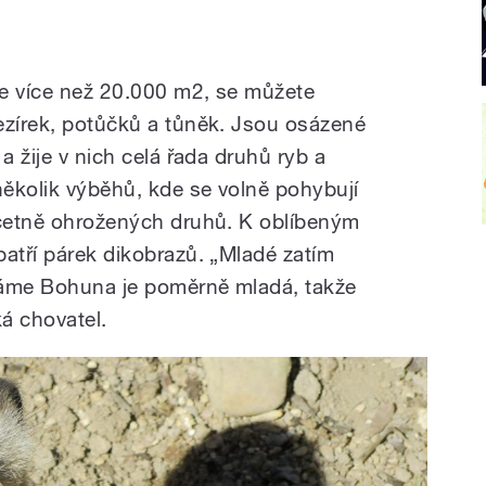
še více než 20.000 m2, se můžete
ezírek, potůčků a tůněk. Jsou osázené
a žije v nich celá řada druhů ryb a
několik výběhů, kde se volně pohybují
včetně ohrožených druhů. K oblíbeným
patří párek dikobrazů. „Mladé zatím
íkáme Bohuna je poměrně mladá, takže
á chovatel.