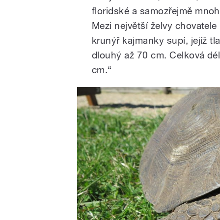
floridské a samozřejmě mnoho
Mezi největší želvy chovatele
krunýř kajmanky supí, jejíž 
dlouhý až 70 cm. Celková d
cm.“