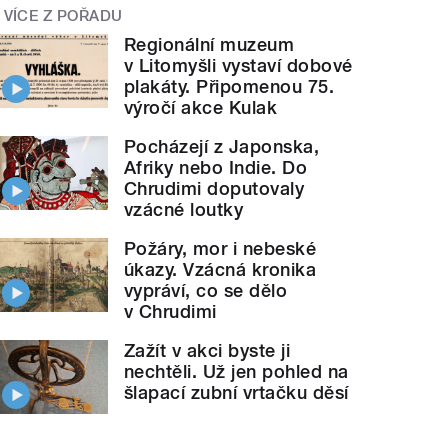
VÍCE Z POŘADU
Regionální muzeum
v Litomyšli vystaví dobové
plakáty. Připomenou 75.
výročí akce Kulak
Pocházejí z Japonska,
Afriky nebo Indie. Do
Chrudimi doputovaly
vzácné loutky
Požáry, mor i nebeské
úkazy. Vzácná kronika
vypráví, co se dělo
v Chrudimi
Zažít v akci byste ji
nechtěli. Už jen pohled na
šlapací zubní vrtačku děsí