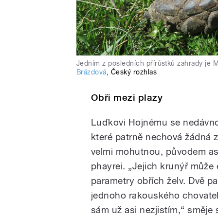
Jedním z posledních přírůstků zahrady je M
Brázdová
,
Český rozhlas
Obři mezi plazy
Luďkovi Hojnému se nedávno p
které patrně nechová žádná 
velmi mohutnou, původem as
phayrei. „Jejich krunýř může
parametry obřích želv. Dvě pa
jednoho rakouského chovatele
sám už asi nezjistím,“ směje