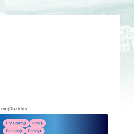
mujRozhlas
Hry a četby
Krimi
Pohádky
Pořady