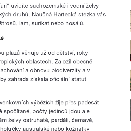
fari“ uvidíte suchozemské i vodní želvy
ckých druhů. Naučná Hartecká stezka vás
trosů, lam, surikat nebo nosálů.
ké
u plazů věnuje už od dětství, roky
 tropických oblastech. Založil obecně
chování a obnovu biodiverzity a v
y zahrada získala oficiální statut
 venkovních výbězích žije přes padesát
 spočítané, počty jedinců jdou ale
 želvy ostruhaté, pardálí, černavé,
louhokrčky australské nebo kožnatky