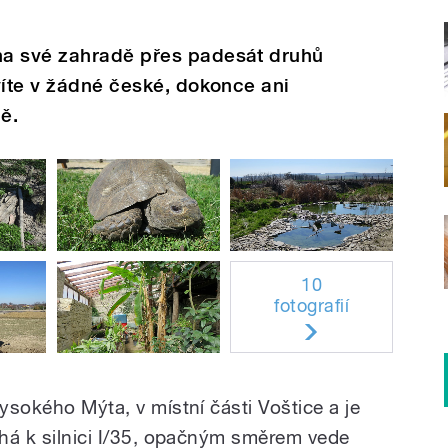
na své zahradě přes padesát druhů
víte v žádné české, dokonce ani
ě.
10
fotografií
Vysokého Mýta, v místní části Voštice a je
éhá k silnici I/35, opačným směrem vede