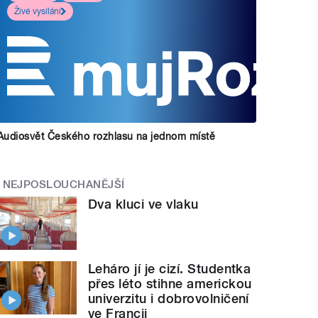
Živé vysílání
Audiosvět Českého rozhlasu na jednom místě
NEJPOSLOUCHANĚJŠÍ
Dva kluci ve vlaku
Leháro jí je cizí. Studentka
přes léto stihne americkou
univerzitu i dobrovolničení
ve Francii